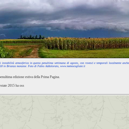
i instabilità atmosferica in questa penultima settimana di agosto, con rovesci e temporali localmente anche
18 in Brianza monzese. Foto di Fabio Addolorato, www.meteocogliate.it
 penultima edizione estiva della Prima Pagina.
estate 2015 ha oss