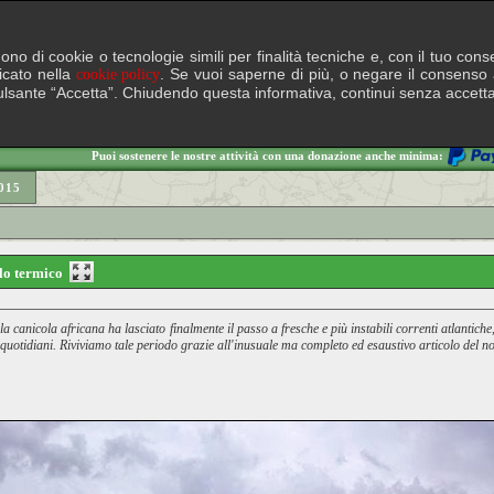
lgono di cookie o tecnologie simili per finalità tecniche e, con il tuo c
ficato nella
. Se vuoi saperne di più, o negare il consenso a
cookie policy
il pulsante “Accetta”. Chiudendo questa informativa, continui senza accett
Puoi sostenere le nostre attività con una donazione anche minima:
015
calo termico
la canicola africana ha lasciato finalmente il passo a fresche e più instabili correnti atlantich
quotidiani. Riviviamo tale periodo grazie all'inusuale ma completo ed esaustivo articolo del n