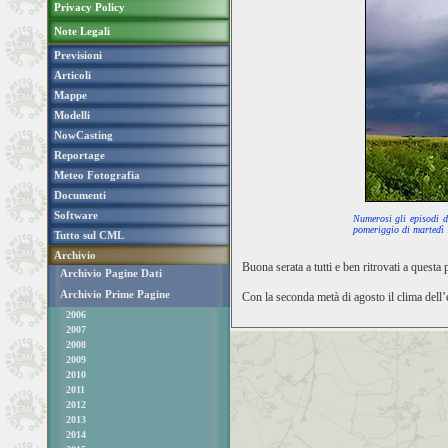
Privacy Policy
Note Legali
Previsioni
Articoli
Mappe
Modelli
NowCasting
Reportage
Meteo Fotografia
Documenti
Software
Numerosi gli episodi d
pomeriggio di martedì 
Tutto sul CML
Archivio
Buona serata a tutti e ben ritrovati a questa
Archivio Pagine Dati
Archivio Prime Pagine
Con la seconda metà di agosto il clima dell’
2006
2007
2008
2009
2010
2011
2012
2013
2014