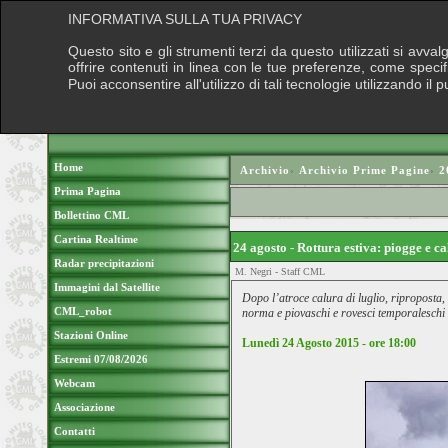
INFORMATIVA SULLA TUA PRIVACY
Questo sito e gli strumenti terzi da questo utilizzati si avva
offrire contenuti in linea con le tue preferenze, come speci
Puoi acconsentire all'utilizzo di tali tecnologie utilizzando 
Home
Archivio
›
Archivio Prime Pagine
›
2
Prima Pagina
Bollettino CML
Cartina Realtime
24 agosto - Rottura estiva: piogge e 
Radar precipitazioni
M. Negri - Staff CML
Immagini dal Satellite
Dopo l’atroce calura di luglio, riproposta, 
CML_robot
norma e piovaschi e rovesci temporaleschi 
Stazioni Online
Lunedì 24 Agosto 2015 - ore 18:00
Estremi 07/08/2026
Webcam
Associazione
Contatti