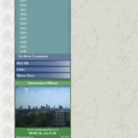
2015
2016
2017
2018
2019
2020
2021
2022
2023
2024
2025
2026
Archivio Commenti
MyCML
Links
Meteo News
Situazione a Milano
www.meteogiuliacci.it
08/08/26, ore 8:40
Temperatura:
26.9°C