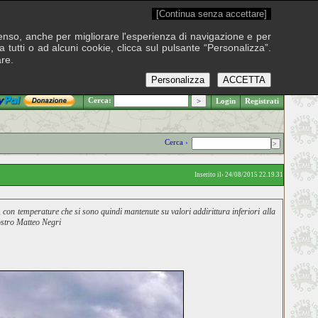
[Continua senza accettare]
onsenso, anche per migliorare l'esperienza di navigazione e per
 tutti o ad alcuni cookie, clicca sul pulsante “Personalizza”.
are.
Personalizza
ACCETTA
.: Sabato 8 agosto 2026
Cerca:
Login
Registrati
Cerca ›
Inserito il› 24/08/2015 22.19.31
e, con temperature che si sono quindi mantenute su valori addirittura inferiori alla
ostro Matteo Negri