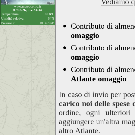
Vediamo qu
www.meteocomo.it
07/08/26, ore 23:34
Temperatura:
25.8°C
Umidità relativa:
64%
Pressione:
1014.8mB
Contributo di alme
omaggio
Contributo di almen
omaggio
Contributo di alme
Atlante omaggio
In caso di invio per pos
carico noi delle spese 
ordine, ogni ulteriori
aggiungere un'altra mag
altro Atlante.