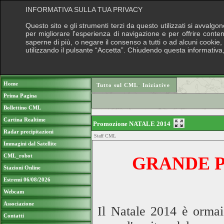
INFORMATIVA SULLA TUA PRIVACY
Questo sito e gli strumenti terzi da questo utilizzati si avvalgo
per migliorare l'esperienza di navigazione e per offrire conte
saperne di più, o negare il consenso a tutti o ad alcuni cookie, c
utilizzando il pulsante “Accetta”. Chiudendo questa informativa
Puoi sostenere le nostre attività con una d
Home
Tutto sul CML
›
Iniziative
Prima Pagina
Bollettino CML
Cartina Realtime
Promozione NATALE 2014
Radar precipitazioni
Staff CML
Immagini dal Satellite
CML_robot
GRANDE P
Stazioni Online
Estremi 06/08/2026
Webcam
Associazione
Il Natale 2014 è ormai
Contatti