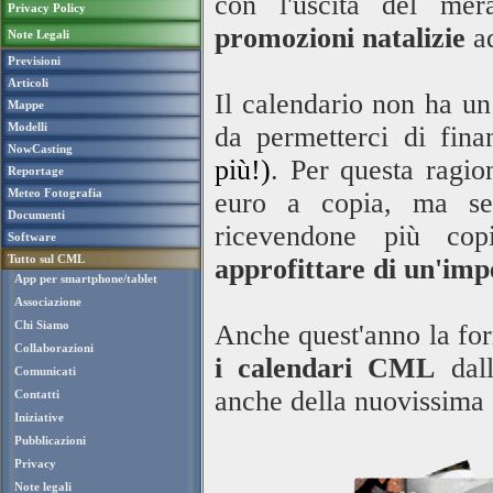
con l'uscita del mer
Privacy Policy
promozioni natalizie
ad
Note Legali
Previsioni
Articoli
Il calendario non ha un
Mappe
Modelli
da permetterci di fina
NowCasting
più!)
. Per questa ragi
Reportage
Meteo Fotografia
euro a copia, ma se 
Documenti
ricevendone più cop
Software
Tutto sul CML
approfittare di un'imp
App per smartphone/tablet
Associazione
Chi Siamo
Anche quest'anno la fo
Collaborazioni
i calendari CML
dall
Comunicati
anche della nuovissima
Contatti
Iniziative
Pubblicazioni
Privacy
Note legali