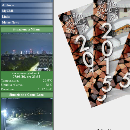
Archivio
MyCML
Links
Meteo News
Situazione a Milano
www.meteogiuliacci.it
07/08/26, ore 23:35
Temperatura:
28.8°C
Umidità relativa:
51%
Pressione:
1012.6mB
Situazione a Como Lago