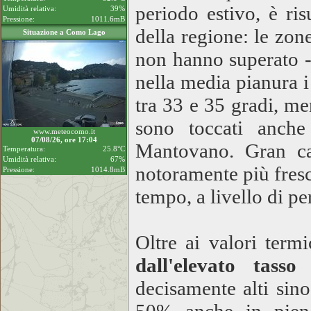
periodo estivo, è ri
Umidità relativa:
39%
Pressione:
1011.6mB
della regione: le zon
Situazione a Como Lago
non hanno superato -
nella media pianura i
tra 33 e 35 gradi, me
sono toccati anch
www.meteocomo.it
07/08/26, ore 17:04
Mantovano. Gran c
Temperatura:
25.8°C
Umidità relativa:
67%
notoramente più fres
Pressione:
1014.8mB
tempo, a livello di pe
Oltre ai valori termi
dall'elevato tasso
decisamente alti sino