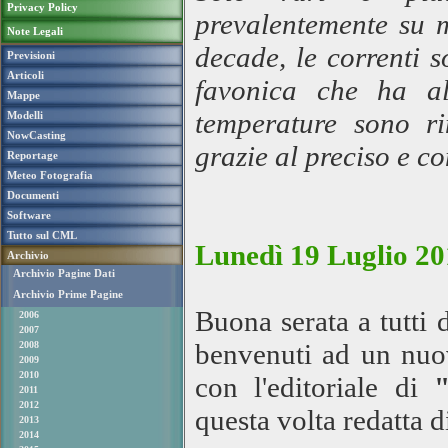
Privacy Policy
prevalentemente su m
Note Legali
decade, le correnti 
Previsioni
Articoli
favonica che ha al
Mappe
temperature sono ri
Modelli
NowCasting
grazie al preciso e c
Reportage
Meteo Fotografia
Documenti
Software
Tutto sul CML
Lunedì 19 Luglio 20
Archivio
Archivio Pagine Dati
Archivio Prime Pagine
Buona serata a tutti
2006
2007
benvenuti ad un nu
2008
2009
2010
con l'editoriale di
2011
2012
questa volta redatta d
2013
2014