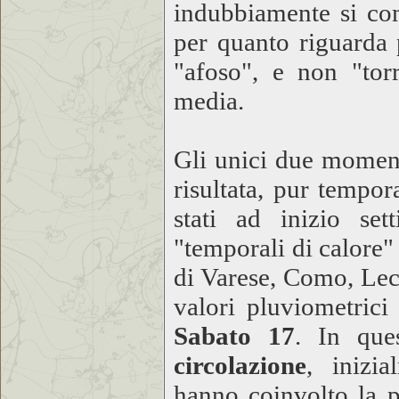
indubbiamente si co
per quanto riguarda 
"afoso", e non "tor
media.
Gli unici due moment
risultata, pur temp
stati ad inizio se
"temporali di calore"
di Varese, Como, Lec
valori pluviometric
Sabato 17
. In que
circolazione
, inizi
hanno coinvolto la p