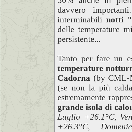
50% anche in pieno
davvero important
interminabili
notti 
delle temperature m
persistente...
Tanto per fare un e
temperature nottu
Cadorna
(by CML-Mi
(se non la più calda
estremamente rappres
grande isola di calo
Luglio +26.1°C, Ven
+26.3°C, Domeni