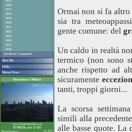
2015
2016
Ormai non si fa altro 
2017
2018
sia tra meteoappassi
2019
2020
2021
gente comune: del
gr
2022
2023
2024
2025
Un caldo in realtà no
2026
Archivio Commenti
termico (non sono st
MyCML
Links
anche rispetto ad al
Meteo News
sicuramente
eccezio
Situazione a Milano
tanti, troppi giorni...
La scorsa settimana
simili alla precedent
www.meteogiuliacci.it
alle basse quote. La
07/08/26, ore 17:05
Temperatura:
32.8°C