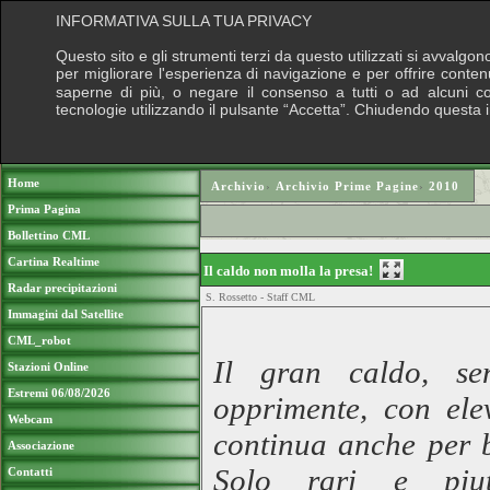
INFORMATIVA SULLA TUA PRIVACY
Questo sito e gli strumenti terzi da questo utilizzati si avvalgon
per migliorare l'esperienza di navigazione e per offrire conten
saperne di più, o negare il consenso a tutti o ad alcuni cook
tecnologie utilizzando il pulsante “Accetta”. Chiudendo questa 
Puoi sostenere le nostre attività con una do
Home
Archivio
›
Archivio Prime Pagine
›
2010
Prima Pagina
Bollettino CML
Cartina Realtime
Il caldo non molla la presa!
Radar precipitazioni
S. Rossetto - Staff CML
Immagini dal Satellite
CML_robot
Il gran caldo, se
Stazioni Online
Estremi 06/08/2026
opprimente, con ele
Webcam
continua anche per b
Associazione
Solo rari e piutt
Contatti