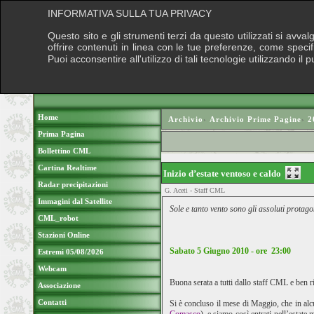
INFORMATIVA SULLA TUA PRIVACY
Questo sito e gli strumenti terzi da questo utilizzati si avva
offrire contenuti in linea con le tue preferenze, come speci
Puoi acconsentire all'utilizzo di tali tecnologie utilizzando 
Home
Archivio
›
Archivio Prime Pagine
›
2
Prima Pagina
Bollettino CML
Cartina Realtime
Inizio d’estate ventoso e caldo
Radar precipitazioni
G. Aceti - Staff CML
Immagini dal Satellite
Sole e tanto vento sono gli assoluti protagon
CML_robot
Stazioni Online
Sabato 5 Giugno 2010 - ore 23:00
Estremi 05/08/2026
Webcam
Buona serata a tutti dallo staff CML e ben r
Associazione
Contatti
Si è concluso il mese di Maggio, che in alc