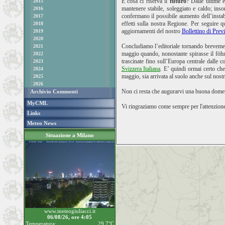
E cosa ci riserva il
futuro
? Dalle ultime 
2015
mantenere stabile, soleggiato e caldo; inso
2016
confermano il possibile aumento dell’instab
2017
effetti sulla nostra Regione. Per seguire
2018
aggiornamenti del nostro
Bollettino di Prev
2019
2020
Concludiamo l’editoriale tornando brevem
2021
maggio quando, nonostante spirasse il föhn, 
2022
trascinate fino sull’Europa centrale dalle c
2023
Svizzera Italiana
. E’ quindi ormai certo che
2024
maggio, sia arrivata al suolo anche sul nost
2025
2026
Non ci resta che augurarvi una buona domen
Archivio Commenti
MyCML
Vi ringraziamo come sempre per l'attenzione
Links
Meteo News
Situazione a Milano
www.meteogiuliacci.it
06/08/26, ore 4:05
Temperatura:
29.7°C