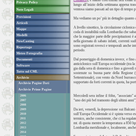
Comasco
), e siamo così entrati nell’estate
Privacy Policy
lungo all’inizio della settimana appena tra
ventosa siamo passati ad un tipo di tempo più
Note Legali
Previsioni
Ma vediamo un po’ più in dettaglio quanto a
Articoli
A livello sinottico, la circolazione cicloni
Mappe
coda di instabilità sulla Lombardia che sabat
Modelli
che la maggior parte delle precipitazioni è
nella giornata di sabato infatti, correnti 
NowCasting
sono registrati rovesci e temporali anche i
Reportage
periodo.
Meteo Fotografia
Dal pomeriggio di domenica invece, e fino a 
Documenti
anticiclonico sull’Europa occidentale (tra l
Software
gia dalla sera di domenica e fino a giovedì
Tutto sul CML
sostenute su buona parte della Regione (v
Settentrionale), con vento da Nord burrasco
Archivio
supportato da forti correnti in quota, ha po
Archivio Pagine Dati
Archivio Prime Pagine
Mercoledì sera infine il föhn, “associato” 
2006
“uno dei più bel tramonto degli ultimi anni”
2007
2008
Da ieri, venerdì, la depressione sui Balcani
2009
sull’Europa Occidentale si è spinta verso e
2010
termico, anche consistente, che ci ha regalat
2011
mt. di quota mentre la temperatura a 850 hpa
2012
Lombardia meridionale e, localmente, anche 
2013
2014