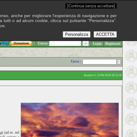
[Continua senza accettare]
onsenso, anche per migliorare l'esperienza di navigazione e per
 tutti o ad alcuni cookie, clicca sul pulsante “Personalizza”.
are.
Personalizza
ACCETTA
.: Giovedì 6 agosto 2026
Cerca:
Login
Registrati
Cerca ›
Inserito il› 13/06/2010 20.24.16
gi (ad es. nel