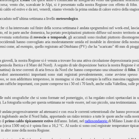
 meteorologica.
Estate
che quest’anno è cominciata all’insegna del vento dai quadranti settentrion
scorsa; vento che, scavalcate le Alpi, si è presentato sulla nostra Regione con effetto di föhn
 caldo ed estivo e da ieri, venerdì, stiamo vivendo la prima ondata di calore estivo della stagio
ccaduto nell’ultima settimana a livello
meteorologico
.
ca che ci ha interessato sul finire della scorsa settimana è andata spegnendosi nel week-end, lasc
o, ed in parte anche domenica, ha portato precipitazioni piuttosto diffuse sul nostro territorio a
 avvenuta sottoforma di
rovescio o temporale
, gli accumuli sono risultati piuttosto disomogene
sudoccidentali hanno convogliato aria moderatamente umida ed instabile in direzione della nostr
ntensi come, ad esempio, quello registrato ad Ottobiano (PV) che ha “scaricato” 46 mm di piogg
giovedì, la nostra Regione si è venuta a trovare fra una attiva circolazione depressionaria posi
a penisola Iberica e il Mare del Nord). A seguito di tale disposizione barica la nostra Regione è
 mattina) da tese correnti di aria fresca da Nord che hanno comportano una situazione di
föhn
. 
alori anemometrici importanti sono stati registrati prevalentemente, come avviene spesso 
so, se non addirittura tempestoso, in montagna: si cita ad esempio la raffica massima raggiun
rtato raffiche importanti, con punte comprese tra i 50 ed i 70 km/h, anche sulla Valtellina, sulle
alle nubi orografiche che si sono formate nel pomeriggio, ci ha regalato colori spettacolari in
). La fotografia scelta per questa settimana ne vuole essere, nel suo piccolo, una testimonianza.
 è andata progressivamente ad attenuarsi e con essa le correnti settentrionali che hanno provocat
st inglobando anche il Nord Italia, apportando un rialzo termico a tutte le quote anche sulla n
o il
primo caldo tipicamente estivo
dell'anno. Infatti, nel
radiosondaggio
di Milano Linate di ie
 (circa 1500 mt) si è spinta fino a 16,2 °C. Al suolo si sono così registrate temperature tipicam
in altre zone della nostra Regione.