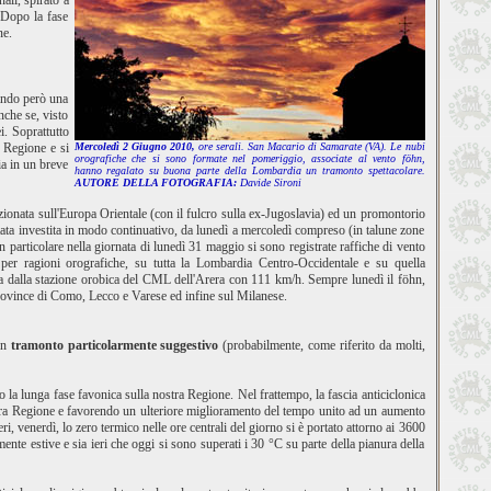
ali, spirato a
. Dopo la fase
ne.
iando però una
nche se, visto
i. Soprattutto
a Regione e si
Mercoledì 2 Giugno 2010,
ore serali. San Macario di Samarate (VA). Le nubi
orografiche che si sono formate nel pomeriggio, associate al vento föhn,
ia in un breve
hanno regalato su buona parte della Lombardia un tramonto spettacolare.
AUTORE DELLA
FOTOGRAFIA:
Davide Sironi
zionata sull'Europa Orientale (con il fulcro sulla ex-Jugoslavia) ed un promontorio
 stata investita in modo continuativo, da lunedì a mercoledì compreso (in talune zone
In particolare nella giornata di lunedì 31 maggio si sono registrate raffiche di vento
per ragioni orografiche, su tutta la Lombardia Centro-Occidentale e su quella
ta dalla stazione orobica del CML dell'Arera con 111 km/h. Sempre lunedì il föhn,
 province di Como, Lecco e Varese ed infine sul Milanese.
 un
tramonto particolarmente suggestivo
(probabilmente, come riferito da molti,
o la lunga fase favonica sulla nostra Regione. Nel frattempo, la fascia anticiclonica
ostra Regione e favorendo un ulteriore miglioramento del tempo unito ad un aumento
ri, venerdì, lo zero termico nelle ore centrali del giorno si è portato attorno ai 3600
ente estive e sia ieri che oggi si sono superati i 30 °C su parte della pianura della