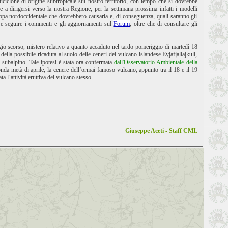
iclone di origine subtropicale sul nostro territorio, con tempo che si dovrebbe
 a dirigersi verso la nostra Regione; per la settimana prossima infatti i modelli
uropa nordoccidentale che dovrebbero causarla e, di conseguenza, quali saranno gli
e e seguire i commenti e gli aggiornamenti sul
Forum
, oltre che di consultare gli
io scorso, mistero relativo a quanto accaduto nel tardo pomeriggio di martedì 18
ella possibile ricaduta al suolo delle ceneri del vulcano islandese Eyjafjallajkull,
te subalpino. Tale ipotesi è stata ora confermata
dall'Osservatorio Ambientale della
onda metà di aprile, la cenere dell’ormai famoso vulcano, appunto tra il 18 e il 19
 l’attività eruttiva del vulcano stesso.
Giuseppe Aceti - Staff CML