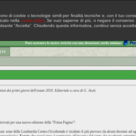
lgono di cookie o tecnologie simili per finalità tecniche e, con il tuo c
ficato nella
. Se vuoi saperne di più, o negare il consenso a
cookie policy
il pulsante “Accetta”. Chiudendo questa informativa, continui senza accett
Puoi sostenere le nostre attività con una donazione anche minima:
010
isti dei primi giorni dell'estate 2010. Editoriale a cura di G. Aceti.
itrovati per una nuova edizione della "Prima Pagina"!
une zone della Lombardia Centro-Occidentale è risultato il più piovoso da alcuni decenni ad og