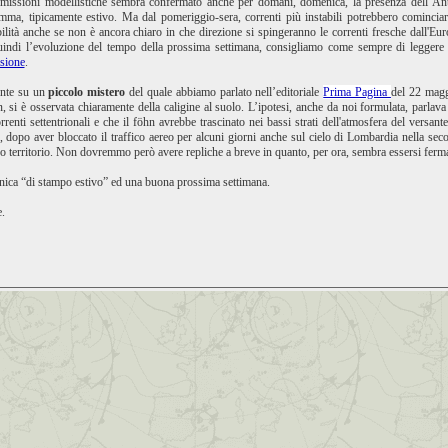
emissioni modellistiche sembra confermato anche per domani, domenica, la presenza dell’Antic
mma, tipicamente estivo. Ma dal pomeriggio-sera, correnti più instabili potrebbero cominciare
ilità anche se non è ancora chiaro in che direzione si spingeranno le correnti fresche dall'E
 quindi l’evoluzione del tempo della prossima settimana, consigliamo come sempre di legger
isione
.
ente su un
piccolo mistero
del quale abbiamo parlato nell’editoriale
Prima Pagina
del 22 magg
si è osservata chiaramente della caligine al suolo. L’ipotesi, anche da noi formulata, parlava d
orrenti settentrionali e che il föhn avrebbe trascinato nei bassi strati dell'atmosfera del versan
, dopo aver bloccato il traffico aereo per alcuni giorni anche sul cielo di Lombardia nella sec
ro territorio. Non dovremmo però avere repliche a breve in quanto, per ora, sembra essersi fermata
ica “di stampo estivo” ed una buona prossima settimana.
.