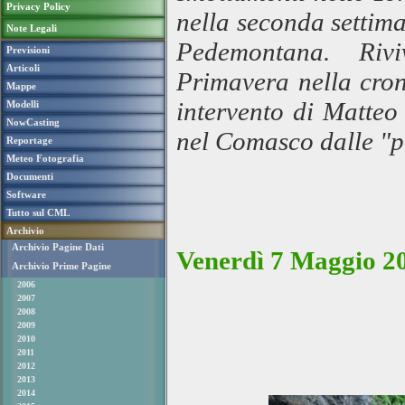
Privacy Policy
nella seconda settima
Note Legali
Pedemontana. Riv
Previsioni
Articoli
Primavera nella cron
Mappe
intervento di Matteo
Modelli
NowCasting
nel Comasco dalle "
Reportage
Meteo Fotografia
Documenti
Software
Tutto sul CML
Archivio
Archivio Pagine Dati
Venerdì 7 Maggio 20
Archivio Prime Pagine
2006
2007
2008
2009
2010
2011
2012
2013
2014