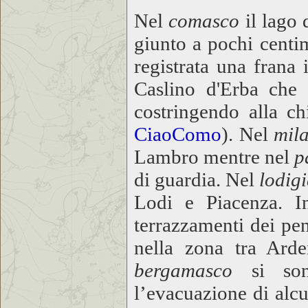
Nel
comasco
il lago
giunto a pochi centi
registrata una frana
Caslino d'Erba che 
costringendo alla ch
CiaoComo
). Nel
mil
Lambro mentre nel
p
di guardia. Nel
lodig
Lodi e Piacenza. 
terrazzamenti dei pen
nella zona tra Ard
bergamasco
si so
l’evacuazione di alc