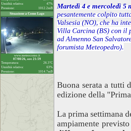
Umidità relativa:
47%
Martedì 4 e mercoledì 5
Pressione:
1012.2mB
pesantemente colpito tut
Situazione a Como Lago
Valsesia (NO), che ha inte
Villa Carcina (BS) con il 
ad Almenno San Salvatore 
forumista Meteopedro).
www.meteocomo.it
07/08/26, ore 21:59
Temperatura:
26.3°C
Umidità relativa:
63%
Pressione:
1014.7mB
Buona serata a tutti 
edizione della "Prim
La prima settimana de
ampiamente previsto 