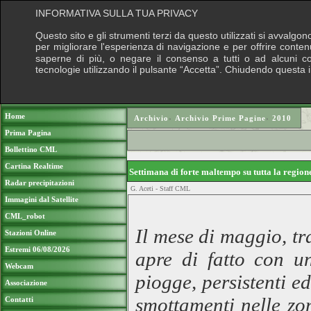
INFORMATIVA SULLA TUA PRIVACY
Questo sito e gli strumenti terzi da questo utilizzati si avvalgon
per migliorare l'esperienza di navigazione e per offrire conten
saperne di più, o negare il consenso a tutti o ad alcuni cook
tecnologie utilizzando il pulsante “Accetta”. Chiudendo questa 
Puoi sostenere le nostre attività con una do
Home
Archivio
›
Archivio Prime Pagine
›
2010
Prima Pagina
Bollettino CML
Cartina Realtime
Settimana di forte maltempo su tutta la regio
Radar precipitazioni
G. Aceti - Staff CML
Immagini dal Satellite
CML_robot
Il mese di maggio, tr
Stazioni Online
Estremi 06/08/2026
apre di fatto con u
Webcam
piogge, persistenti 
Associazione
smottamenti nelle zo
Contatti