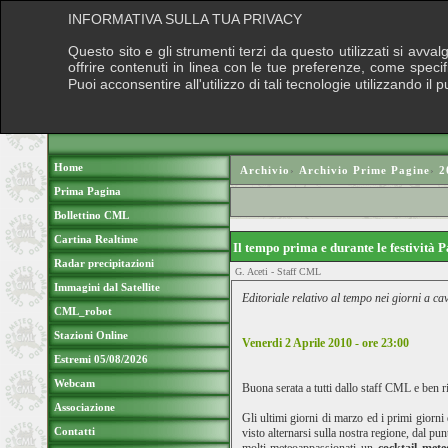
INFORMATIVA SULLA TUA PRIVACY
Questo sito e gli strumenti terzi da questo utilizzati si avva
offrire contenuti in linea con le tue preferenze, come speci
Puoi acconsentire all'utilizzo di tali tecnologie utilizzando 
Home
Archivio
›
Archivio Prime Pagine
›
2
Prima Pagina
Bollettino CML
Cartina Realtime
Il tempo prima e durante le festività
Radar precipitazioni
G. Aceti - Staff CML
Immagini dal Satellite
Editoriale relativo al tempo nei giorni a c
CML_robot
Stazioni Online
Venerdi 2 Aprile 2010 - ore 23
:00
Estremi 05/08/2026
Webcam
Buona serata a tutti dallo staff CML e ben r
Associazione
Gli ultimi giorni di marzo ed i primi giorni
Contatti
visto alternarsi sulla nostra regione, dal pu