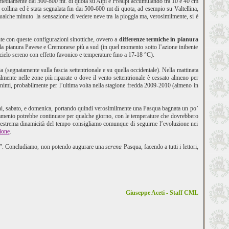
mediamente dai 500-800 mt. di quota su Alpi e Prealpi accumulando tra 10 e 40 cm
 collina ed è stata segnalata fin dai 500-600 mt di quota, ad esempio su Valtellina,
 qualche minuto la sensazione di vedere neve tra la pioggia ma, verosimilmente, si è
nte con queste configurazioni sinottiche, ovvero a
differenze termiche in pianura
della pianura Pavese e Cremonese più a sud (in quel momento sotto l’azione inibente
cielo sereno con effetto favonico e temperature fino a 17-18 °C).
a (segnatamente sulla fascia settentrionale e su quella occidentale). Nella mattinata
lmente nelle zone più riparate o dove il vento settentrionale è cessato almeno per
inimi, probabilmente per l’ultima volta nella stagione fredda 2009-2010 (almeno in
ani, sabato, e domenica, portando quindi verosimilmente una Pasqua bagnata un po’
lioramento potrebbe continuare per qualche giorno, con le temperature che dovrebbero
ta l’estrema dinamicità del tempo consigliamo comunque di seguirne l’evoluzione nei
ione
.
one”. Concludiamo, non potendo augurare una
serena
Pasqua, facendo a tutti i lettori,
Giuseppe Aceti - Staff CML