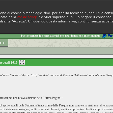
lgono di cookie o tecnologie simili per finalità tecniche e, con il tuo c
ficato nella
. Se vuoi saperne di più, o negare il consenso a
cookie policy
il pulsante “Accetta”. Chiudendo questa informativa, continui senza accett
Puoi sostenere le nostre attività con una donazione anche minima:
010
 Pasquali 2010
avallo tra Marzo ed Aprile 2010, "condito" con una dettagliata "Ultim'ora" sul maltempo Pasqual
itrovati per una nuova edizione della "Prima Pagina"!
 di aprile, quelli della Settimana Santa prima della Pasqua, non sono certo stati avari di emozio
nto di vista meteorologico, molti fenomeni rilevanti, sia di stampo estivo che di stampo invernale