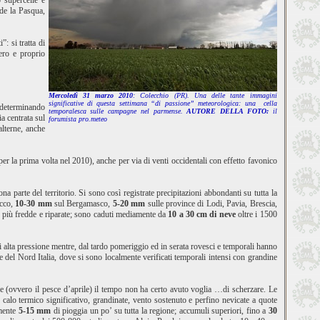
o supercelle e
ede la Pasqua,
: si tratta di
ero e proprio
Mercoledì 31 marzo 2010
: Colecchio (PR). Una delle tante immagini
significative di questa settimana “di passione” meteorologica: una cella
, determinando
temporalesca sulle campagne nel parmense.
AUTORE DELLA FOTO:
il
a centrata sul
forumista pro.meteo
alterne, anche
per la prima volta nel 2010), anche per via di venti occidentali con effetto favonico
a parte del territorio. Si sono così registrate precipitazioni abbondanti su tutta la
ecco,
10-30 mm
sul Bergamasco,
5-20 mm
sulle province di Lodi, Pavia, Brescia,
 più fredde e riparate; sono caduti mediamente da
10 a 30 cm di neve
oltre i 1500
lta pressione mentre, dal tardo pomeriggio ed in serata rovesci e temporali hanno
 del Nord Italia, dove si sono localmente verificati temporali intensi con grandine
se (ovvero il pesce d’aprile) il tempo non ha certo avuto voglia …di scherzare. Le
un calo termico significativo, grandinate, vento sostenuto e perfino nevicate a quote
amente
5-15 mm
di pioggia un po’ su tutta la regione; accumuli superiori, fino a
30