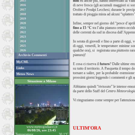
mm
ed anche più, hanno interessato la Valt
2015
di neve fresca (gli accumuli maggiori si son
2016
Orobie e Prealpi Lecchesi; durante le precip
2017
trattato di pioggia mista ad alcuni “splatters
2018
2019
Infine, sempre nel giorno del “pesce d’apri
2020
fino a 15 °C
tra l’alta pianura centro-occi
2021
delle correnti da sud in discesa dall’Appenn
2022
2023
In serata di giovedì e fino a parte di oggi, 
2024
di oggi, venerdì, le temperature minime son
2025
qualche ora), si registrata una piuttosto ra
2026
pianura)!
Archivio Commenti
MyCML
E cosa ci riserva il
futuro
? Dalle ultime em
Links
su tutto il territorio. A Pasquetta il tempo
tornare a salire, per la probabile estension
Meteo News
prossimi giorni leggendo i commenti e gli 
Situazione a Milano
Abbiamo quindi “rivissuto” le intense emoz
da parte dello Staff del
Centro Meteorolog
Vi ringraziamo come sempre per l'attenzione
www.meteogiuliacci.it
ULTIM'ORA
06/08/26, ore 23:45
Temperatura:
30.1°C