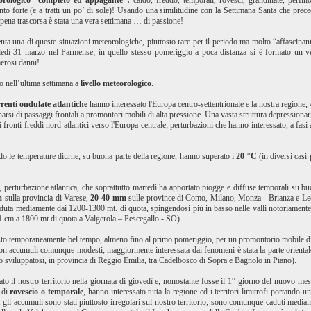
eorologico “completo ed appagante”:
caldo, freddo, temporali, rovesci, grandinate, perfin
nto forte (e a tratti un po’ di sole)! Usando una similitudine con la Settimana Santa che prec
pena trascorsa è stata una vera settimana … di passione!
nta una di queste situazioni meteorologiche, piuttosto rare per il periodo ma molto “affascinanti”
ledì 31 marzo nel Parmense; in quello stesso pomeriggio a poca distanza si è formato un v
erosi danni!
o nell’ultima settimana a
livello meteorologico
.
rrenti ondulate atlantiche
hanno interessato l'Europa centro-settentrionale e la nostra regione
rnarsi di passaggi frontali a promontori mobili di alta pressione. Una vasta struttura depressionari
fronti freddi nord-atlantici verso l'Europa centrale; perturbazioni che hanno interessato, a fasi 
o le temperature diurne, su buona parte della regione, hanno superato i
20 °C
(in diversi casi 
 perturbazione atlantica, che soprattutto martedì ha apportato piogge e diffuse temporali su buon
mm
sulla provincia di Varese,
20-40 mm
sulle province di Como, Milano, Monza - Brianza e L
ta mediamente dai 1200-1300 mt. di quota, spingendosi più in basso nelle valli notoriamente
1 cm a 1800 mt di quota a Valgerola – Pescegallo - SO).
to temporaneamente bel tempo, almeno fino al primo pomeriggio, per un promontorio mobile di a
con accumuli comunque modesti; maggiormente interessata dai fenomeni è stata la parte orientale
 sviluppatosi, in provincia di Reggio Emilia, tra Cadelbosco di Sopra e Bagnolo in Piano).
to il nostro territorio nella giornata di giovedì e, nonostante fosse il 1° giorno del nuovo me
a di
rovescio o temporale
, hanno interessato tutta la regione ed i territori limitrofi portando 
, gli accumuli sono stati piuttosto irregolari sul nostro territorio; sono comunque caduti medi