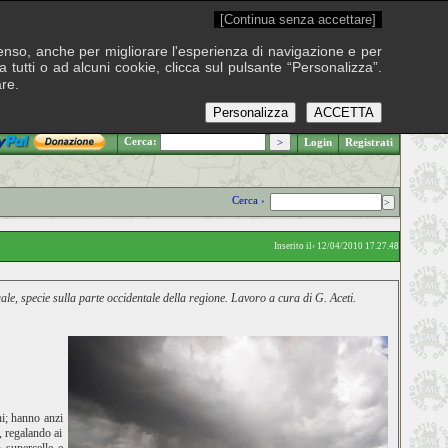
[Continua senza accettare]
onsenso, anche per migliorare l'esperienza di navigazione e per
 tutti o ad alcuni cookie, clicca sul pulsante “Personalizza”.
are.
Personalizza
ACCETTA
.: Giovedì 6 agosto 2026
Cerca:
Login
Registrati
Cerca ›
Inserito il› 12/04/2010 17.27.48
e, specie sulla parte occidentale della regione. Lavoro a cura di G. Aceti.
ni; hanno anzi
, regalando ai