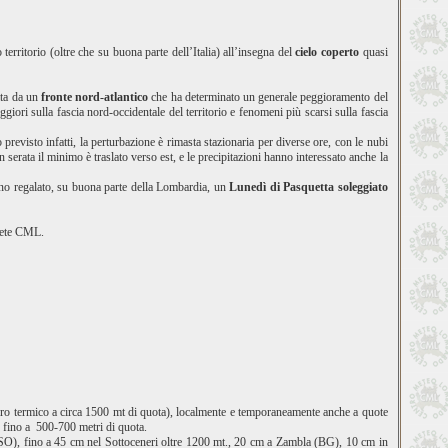
 territorio (oltre che su buona parte dell’Italia) all’insegna del
cielo coperto
quasi
ata da un
fronte nord-atlantico
che ha determinato un generale peggioramento del
iori sulla fascia nord-occidentale del territorio e fenomeni più scarsi sulla fascia
o previsto infatti, la perturbazione è rimasta stazionaria per diverse ore, con le nubi
serata il minimo è traslato verso est, e le precipitazioni hanno interessato anche la
 hanno regalato, su buona parte della Lombardia, un
Lunedì di Pasquetta soleggiato
 rete CML.
zero termico a circa 1500 mt di quota), localmente e temporaneamente anche a quote
ve fino a 500-700 metri di quota.
O), fino a 45 cm nel Sottoceneri oltre 1200 mt., 20 cm a Zambla (BG), 10 cm in