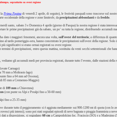
altempo, soprattutto su ovest regione
 la
Prima Pagina
di venerdì 2 aprile, di seguito), le festività pasquali sono trascorse sul nostro
rte occidentale della regione e zone limitrofe, da
precipitazioni abbondanti
e da
freddo
.
Venerdì santo, sabato 3 e Domenica 4 aprile (giorno di Pasqua) la nostra regione è stata interess
are le prime precipitazioni già da sabato, un po’ su tutta la regione, distribuendo accumuli magg
 ha dato i maggiori fenomeni, ancora una volta,
sull’ovest del territorio
; a differenza di quant
o al tardo pomeriggio-sera, hanno concentrato le precipitazioni sull'ovest della regione. Solo in 
 più significativi si erano ormai registrati su ovest regione.
in termini di precipitazioni, entro questa mattina, sostituita da venti secchi settentrionali che
ni, vediamo gli accumuli medi per provincia registrati, durante tutto l’evento, dalle stazioni della
Rovate Carnago)
 a 70 mm a Moltrasio lago)
punte fino a 64 mm ad Ossona);
na di 85 mm a Cremenno-Maggio)
te di
109 mm
a Chiavenna)
 mm
(con punte su Alpi e Prealpi fino a 50-60 mm)
alpi fino a 25-35 mm)
eve durante tutto il peggioramento si è aggirata mediamente sui 900-1200 mt di quota (con lo 
 i rovesci più intensi); sono poi stati segnalati episodi di neve bagnata o pioggia frammista a ne
ai dati a disposizione, si segnalano
60 cm
a Campodolcino loc. Fraciscio (SO) e a Madesimo (S