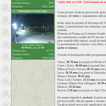
5 Aprile 2010, ore 17:00 – Feste Pasquali con m
Umidità relativa:
49%
Pressione:
1011.2mB
Situazione a Como Lago
Come previsto da alcuni giorni (vedi anche
ovunque, del
vento
e, segnatamente sulla pa
Infatti, dopo la parentesi di bel tempo del 
tempo. La perturbazione ha cominciato a port
orientale.
Domenica di Pasqua poi il sistema frontale
che continuavano a risalire da SW ma che, fin
parte orientale della regione, ma gli accumuli
La perturbazione ha esaurito i suoi effetti, 
www.meteocomo.it
06/08/26, ore 23:44
anche se ventoso
.
Temperatura:
27.7°C
Umidità relativa:
52%
A livello di distribuzione delle precipitazio
Pressione:
1013.3mB
Varese:
50-70 mm
(con punta di 80 mm a 
Como e Ticino:
40-60 mm
(con punte fino
Milano (Ovest) e Novara:
40-55 mm
(con 
Lecco:
30-50 mm
(con punte in Valsassi
Monza e Brianza:
30-45 mm
Pavia, Lodi e Sondrio:
25-35 mm
(con pun
Cremona, Milano (Est) e Bergamo:
10-30
Mantova:
10-20 mm
Brescia:
2-10 mm
(con punte su Alpi e Pre
Per quanto riguarda le
nevicate
, la quota n
più basse (nelle valli più riparate o durante
Tra gli accumuli nevosi più significativi, d