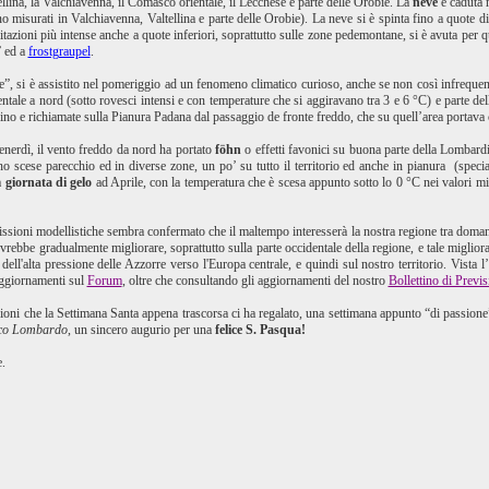
ellina, la Valchiavenna, il Comasco orientale, il Lecchese e parte delle Orobie. La
neve
è caduta 
o misurati in Valchiavenna, Valtellina e parte delle Orobie). La neve si è spinta fino a quote di
itazioni più intense anche a quote inferiori, soprattutto sulle zone pedemontane, si è avuta per
” ed a
frostgraupel
.
le”, si è assistito nel pomeriggio ad un fenomeno climatico curioso, anche se non così infreque
dentale a nord (sotto rovesci intensi e con temperature che si aggiravano tra 3 e 6 °C) e parte 
ino e richiamate sulla Pianura Padana dal passaggio de fronte freddo, che su quell’area portava 
venerdì, il vento freddo da nord ha portato
föhn
o effetti favonici su buona parte della Lombardi
o scese parecchio ed in diverse zone, un po’ su tutto il territorio ed anche in pianura (specia
ra
giornata di gelo
ad Aprile, con la temperatura che è scesa appunto sotto lo 0 °C nei valori m
issioni modellistiche sembra confermato che il maltempo interesserà la nostra regione tra dom
 dovrebbe gradualmente migliorare, soprattutto sulla parte occidentale della regione, e tale mig
e dell'alta pressione delle Azzorre verso l'Europa centrale, e quindi sul nostro territorio. Vis
aggiornamenti sul
Forum
, oltre che consultando gli aggiornamenti del nostro
Bollettino di Previs
ioni che la Settimana Santa appena trascorsa ci ha regalato, una settimana appunto “di passi
ico Lombardo
, un sincero augurio per una
felice S. Pasqua!
.