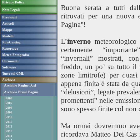
Privacy Policy
Buona serata a tutti da
Note Legali
ritrovati per una nuova 
Previsioni
Pagina"!
Articoli
Mappe
Modelli
L’
inverno
meteorologico a
NowCasting
certamente “important
Reportage
Meteo Fotografia
“invernali” mostrati, co
Documenti
freddo, un po’ su tutto il 
Software
zone limitrofe) per quasi 
Tutto sul CML
Archivio
appena finita è stata da q
Archivio Pagine Dati
“delusioni”, legate preval
Archivio Prime Pagine
promettenti” nelle emission
2006
2007
sono spesso finite col non c
2008
2009
2010
2011
Ma ormai dovremmo averl
2012
2013
ricordava Matteo Dei Cas 
2014