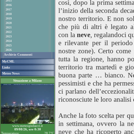
così, dopo la prima settima
2015
2016
l’inizio della seconda deca
2017
2018
nostro territorio. E non so
2019
2020
che più di altri è legato 
2021
2022
con la
neve
, regalandoci q
2023
e rilevante per il period
2024
2025
nostre zone). Certo come 
2026
Archivio Commenti
tutta la regione, hanno p
MyCML
territorio tra martedì e gi
Links
buona parte … bianco. Ne
Meteo News
Situazione a Milano
pessimisti e che ha permess
ci parlano dell’eccezionali
riconosciute le loro analisi 
Anche la foto scelta per q
in settimana, ovvero la ne
www.meteogiuliacci.it
09/08/26, ore 0:30
neve che ha ricoperto anc
Temperatura:
28.7°C