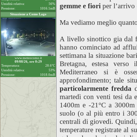
Umidità relativa:
56%
gemme e fiori
per l’arrivo
Pressione:
1016.1mB
Situazione a Como Lago
Ma vediamo meglio quanto a
A livello sinottico gia dal 
hanno cominciato ad affluir
settimana la situazione bar
www.meteocomo.it
09/08/26, ore 0:29
Bretagna, estesa verso i
Temperatura:
28.6°C
Mediterraneo si è osse
Umidità relativa:
53%
Pressione:
1018.0mB
approfondimento; tale sit
particolarmente fredda
martedì con venti tesi da 
1400m e -21°C a 3000m ).
suolo (o al più entro i 30
centrali di giovedì. Quindi,
temperature registrate al s