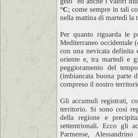
gelo ed anche i valori diu
°C
; come sempre in tali co
nella mattina di martedì la
Per quanto riguarda le pr
Mediterraneo occidentale (
con una nevicata definita 
oriente e, tra martedì e gi
peggioramento del temp
(imbiancata buona parte de
compreso il nostro territor
Gli accumuli registrati, 
territorio. Si sono così re
della regione e precipi
settentrionali. Ecco gli 
Parmense, Alessandrin