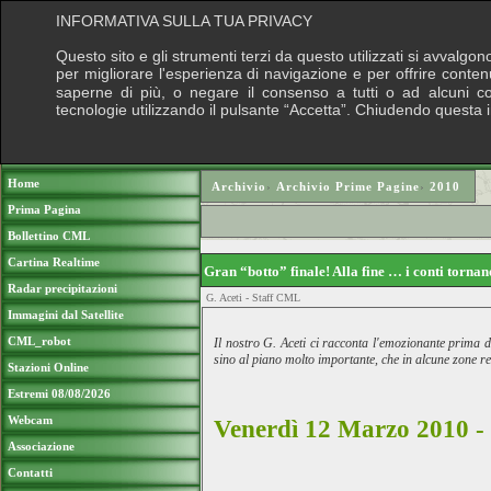
INFORMATIVA SULLA TUA PRIVACY
Questo sito e gli strumenti terzi da questo utilizzati si avvalgon
per migliorare l'esperienza di navigazione e per offrire conten
saperne di più, o negare il consenso a tutti o ad alcuni cook
tecnologie utilizzando il pulsante “Accetta”. Chiudendo questa 
Puoi sostenere le nostre attività con una do
Home
Archivio
›
Archivio Prime Pagine
›
2010
Prima Pagina
Bollettino CML
Cartina Realtime
Gran “botto” finale! Alla fine … i conti torna
Radar precipitazioni
G. Aceti - Staff CML
Immagini dal Satellite
CML_robot
Il nostro G. Aceti ci racconta l'emozionante prima 
sino al piano molto importante, che in alcune zone re
Stazioni Online
Estremi 08/08/2026
Webcam
Venerdì 12 Marzo 2010 - 
Associazione
Contatti