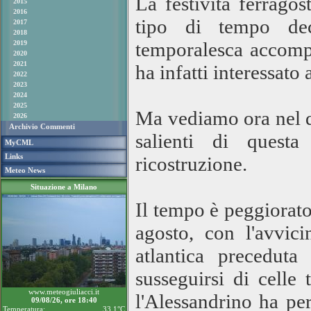
La festività ferragos
2015
2016
tipo di tempo dec
2017
2018
temporalesca accompa
2019
2020
2021
ha infatti interessato
2022
2023
2024
2025
Ma vediamo ora nel de
2026
Archivio Commenti
salienti di questa
MyCML
Links
ricostruzione.
Meteo News
Situazione a Milano
Il tempo è peggiorato
agosto, con l'avvici
atlantica preceduta
susseguirsi di celle 
www.meteogiuliacci.it
l'Alessandrino ha pe
09/08/26, ore 18:40
Temperatura:
33.1°C