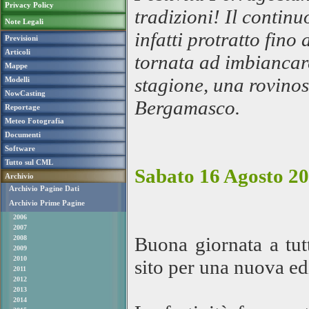
Privacy Policy
tradizioni! Il continu
Note Legali
infatti protratto fino
Previsioni
Articoli
tornata ad imbiancare
Mappe
stagione, una rovino
Modelli
NowCasting
Bergamasco.
Reportage
Meteo Fotografia
Documenti
Software
Tutto sul CML
Sabato 16 Agosto 20
Archivio
Archivio Pagine Dati
Archivio Prime Pagine
2006
2007
Buona giornata a tut
2008
2009
2010
sito per una nuova ed
2011
2012
2013
2014