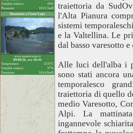
traiettoria da SudO
Umidità relativa:
44%
Pressione:
1013.3mB
l'Alta Pianura compr
Situazione a Como Lago
sistemi temporaleschi
e la Valtellina. Le 
dal basso varesotto e
www.meteocomo.it
09/08/26, ore 18:44
Alle luci dell'alba i
Temperatura:
33.6°C
Umidità relativa:
37%
sono stati ancora un
Pressione:
1014.8mB
temporalesco grand
traiettoria di quello 
medio Varesotto, Com
Alpi. La mattinat
ingannevole schiarit