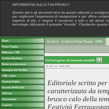
INFORMATIVA SULLA TUA PRIVACY
Questo sito e gli strumenti terzi da questo utilizzati si avvalgon
per migliorare l'esperienza di navigazione e per offrire conten
saperne di più, o negare il consenso a tutti o ad alcuni cook
tecnologie utilizzando il pulsante “Accetta”. Chiudendo questa 
Puoi sostenere le nostre attività con una do
Home
Archivio
›
Archivio Prime Pagine
›
2008
Prima Pagina
Bollettino CML
Cartina Realtime
Un Ferragosto decisamente instabile
Radar precipitazioni
M. Dei Cas - Staff CML
Immagini dal Satellite
CML_robot
Editoriale scritto pe
Stazioni Online
Estremi 08/08/2026
caratterizzata da tem
Webcam
brusco calo della tem
Associazione
Festività Ferragostan
Contatti