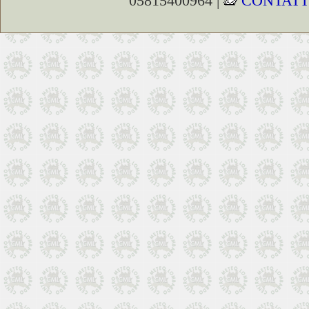
05815400964 |
CONTATT