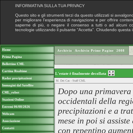
INFORMATIVA SULLA TUA PRIVACY
Questo sito e gli strumenti terzi da questo utilizzati si avvalgon
per migliorare l'esperienza di navigazione e per offrire conten
saperne di più, o negare il consenso a tutti o ad alcuni cook
tecnologie utilizzando il pulsante “Accetta”. Chiudendo questa 
Puoi sostenere le nostre attività con una do
Home
Archivio
›
Archivio Prime Pagine
›
2008
Prima Pagina
Bollettino CML
Cartina Realtime
L'estate è finalmente decollata
Radar precipitazioni
M. Dei Cas - Staff CML
Immagini dal Satellite
Dopo una primavera pi
CML_robot
occidentali della reg
Stazioni Online
Estremi 06/08/2026
precipitazioni e a tra
Webcam
mese in poi si assist
Associazione
con repentino aumento
Contatti