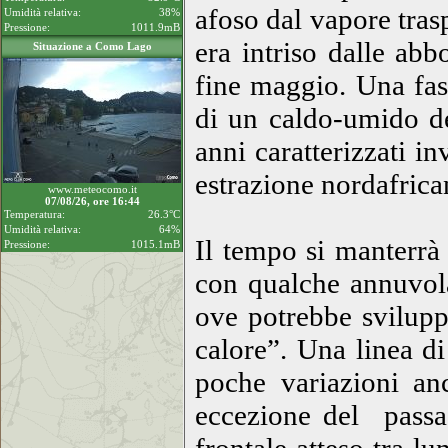
afoso dal vapore tras
Umidità relativa:
38%
Pressione:
1011.9mB
era intriso dalle ab
Situazione a Como Lago
fine maggio. Una fase
di un caldo-umido de
anni caratterizzati i
estrazione nordafrica
www.meteocomo.it
07/08/26, ore 16:44
Temperatura:
26.3°C
Umidità relativa:
64%
Il tempo si manterrà
Pressione:
1015.1mB
con qualche annuvola
ove potrebbe svilupp
calore”. Una linea d
poche variazioni an
eccezione del passa