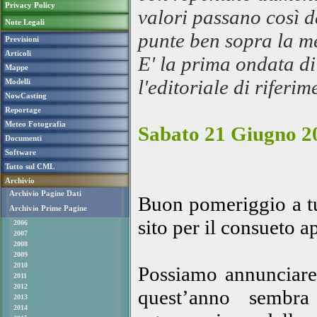
Privacy Policy
valori passano così 
Note Legali
punte ben sopra la me
Previsioni
Articoli
E' la prima ondata di
Mappe
l'editoriale di riferi
Modelli
NowCasting
Reportage
Meteo Fotografia
Sabato 21 Giugno 20
Documenti
Software
Tutto sul CML
Archivio
Archivio Pagine Dati
Buon pomeriggio a tut
Archivio Prime Pagine
sito per il consueto 
2006
2007
2008
2009
2010
Possiamo annunciare a
2011
2012
quest’anno sembra 
2013
2014