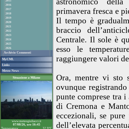
astronomico della
2015
2016
primavera fresca e pio
2017
2018
Il tempo è gradualme
2019
2020
2021
braccio dell’antici
2022
2023
Centrale. Il sole è q
2024
2025
esso le temperatur
2026
Archivio Commenti
raggiungere valori de
MyCML
Links
Meteo News
Ora, mentre vi sto s
Situazione a Milano
ovunque registrando
punte comprese tra i 
di Cremona e Mantov
eccezionali, se pure
www.meteogiuliacci.it
dell’elevata percentu
07/08/26, ore 16:45
Temperatura:
32.9°C