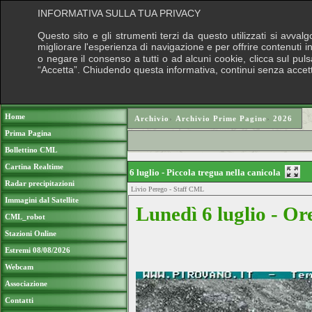
INFORMATIVA SULLA TUA PRIVACY
Questo sito e gli strumenti terzi da questo utilizzati si avval
migliorare l'esperienza di navigazione e per offrire contenuti 
o negare il consenso a tutti o ad alcuni cookie, clicca sul pulsa
“Accetta”. Chiudendo questa informativa, continui senza accet
Puoi sostenere le nostre attivi
Home
Archivio
›
Archivio Prime Pagine
›
2026
Prima Pagina
Bollettino CML
Cartina Realtime
6 luglio - Piccola tregua nella canicola
Radar precipitazioni
Livio Perego - Staff CML
Immagini dal Satellite
Lunedì 6 luglio - Or
CML_robot
Stazioni Online
Estremi 08/08/2026
Webcam
Associazione
Contatti