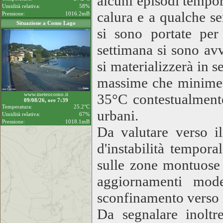
alcuni episodi tempor
Umidità relativa:
58%
calura e a qualche s
Pressione:
1016.2mB
Situazione a Como Lago
si sono portate per
settimana si sono avv
si materializzerà in 
massime che minime e
www.meteocomo.it
35°C contestualmente
09/08/26, ore 7:39
Temperatura:
25.2°C
urbani.
Umidità relativa:
67%
Pressione:
1018.1mB
Da valutare verso i
d'instabilità tempor
sulle zone montuose 
aggiornamenti model
sconfinamento verso i
Da segnalare inoltr