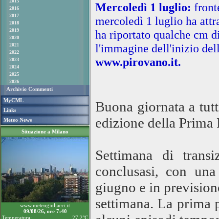
2015
Mercoledì 1 luglio:
front
2016
2017
mercoledì 1 luglio ha attra
2018
2019
ha riportato qualche cm di
2020
l'immagine dell'inizio del
2021
2022
www.pirovano.it.
2023
2024
2025
2026
Archivio Commenti
MyCML
Buona giornata a tutt
Links
edizione della Prima 
Meteo News
Situazione a Milano
Settimana di trans
conclusasi, con una
giugno e in prevision
settimana. La prima pa
www.meteogiuliacci.it
09/08/26, ore 7:40
Temperatura:
27.2°C