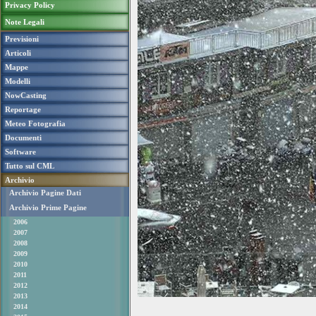
Privacy Policy
Note Legali
Previsioni
Articoli
Mappe
Modelli
NowCasting
Reportage
Meteo Fotografia
Documenti
Software
Tutto sul CML
Archivio
Archivio Pagine Dati
Archivio Prime Pagine
2006
2007
2008
2009
2010
2011
2012
2013
2014