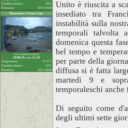
Unito è riuscita a sc
Umidità relativa:
56%
Pressione:
1014.3mB
insediato tra Fran
Situazione a Como Lago
instabilità sulla nost
temporali talvolta 
domenica questa fase
bel tempo e temperat
www.meteocomo.it
10/08/26, ore 13:49
per parte della giorna
Temperatura:
33.4°C
Umidità relativa:
42%
diffusa si è fatta lar
Pressione:
1015.4mB
martedì 9 e sopra
temporaleschi anche f
Di seguito come d'ab
degli ultimi sette gior