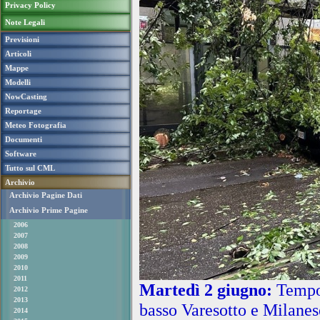
Privacy Policy
Note Legali
Previsioni
Articoli
Mappe
Modelli
NowCasting
Reportage
Meteo Fotografia
Documenti
Software
Tutto sul CML
Archivio
Archivio Pagine Dati
Archivio Prime Pagine
2006
2007
2008
2009
2010
2011
Martedì 2 giugno:
Tempor
2012
2013
basso Varesotto e Milanese
2014