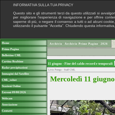
INFORMATIVA SULLA TUA PRIVACY
Questo sito e gli strumenti terzi da questo utilizzati si avvalgo
per migliorare l'esperienza di navigazione e per offrire conte
saperne di più, o negare il consenso a tutti o ad alcuni cookie, 
utilizzando il pulsante “Accetta”. Chiudendo questa informativa
Puoi sostenere le nostre attività con una
Home
Archivio
›
Archivio Prime Pagine
›
2026
Prima Pagina
Bollettino CML
Cartina Realtime
11 giugno - Fine del caldo record e temporali
Radar precipitazioni
Livio Perego - Staff CML
Immagini dal Satellite
Mercoledì 11 giugno
CML_robot
Stazioni Online
Estremi 09/08/2026
Webcam
Associazione
Contatti