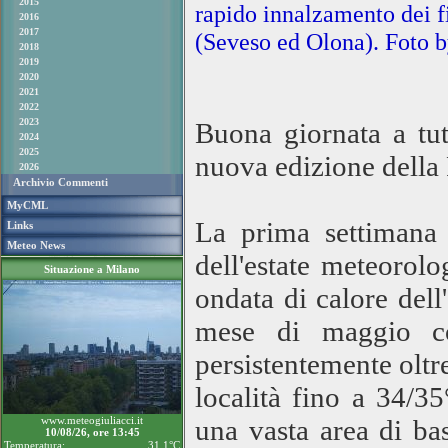
2015
rapido innalzamento dei f
2016
2017
(Seveso ed Olona).
Foto 
2018
2019
2020
2021
2022
2023
Buona giornata a tut
2024
2025
nuova edizione della
2026
Archivio Commenti
MyCML
La prima settimana
Links
Meteo News
dell'estate meteorol
Situazione a Milano
ondata di calore dell
mese di maggio co
persistentemente oltr
località fino a 34/35
www.meteogiuliacci.it
una vasta area di ba
10/08/26, ore 13:45
Temperatura:
31.1°C