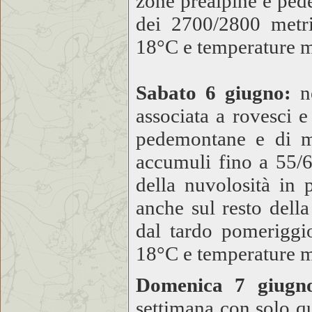
zone prealpine e ped
dei 2700/2800 metr
18°C e temperature 
Sabato 6 giugno:
n
associata a rovesci e
pedemontane e di me
accumuli fino a 55/6
della nuvolosità in 
anche sul resto dell
dal tardo pomerigg
18°C e temperature 
Domenica 7 giugn
settimana con solo q