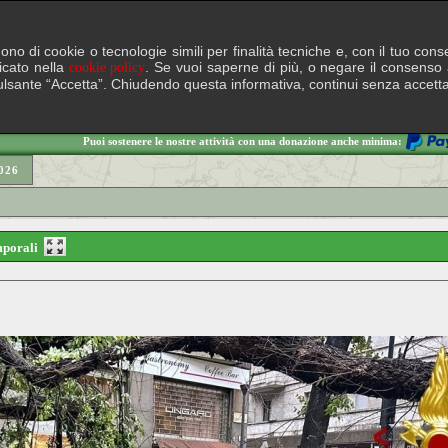
lgono di cookie o tecnologie simili per finalità tecniche e, con il tuo c
ficato nella
. Se vuoi saperne di più, o negare il consenso a
cookie policy
il pulsante “Accetta”. Chiudendo questa informativa, continui senza accett
Puoi sostenere le nostre attività con una donazione anche minima:
026
emporali