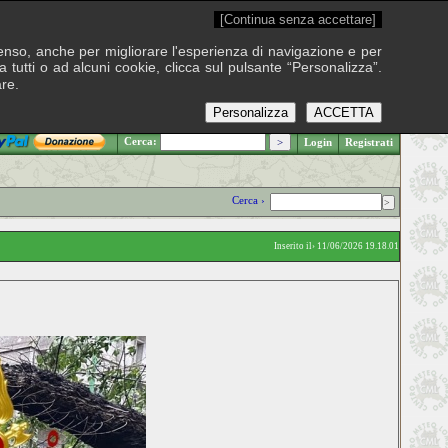
[Continua senza accettare]
onsenso, anche per migliorare l'esperienza di navigazione e per
 tutti o ad alcuni cookie, clicca sul pulsante “Personalizza”.
are.
Personalizza
ACCETTA
.: Venerdì 7 agosto 2026
Cerca:
Login
Registrati
Cerca ›
Inserito il› 11/06/2026 19.18.01