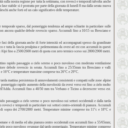
tà sulla nostra regione per tutta la settimana, con rovesci e temporali talvolta anche
fase stabile si è protratta per parte della giornata di lunedì 8 ma dalla serata nuova
leschi anche forti ed un calo significativo delle temperature.
e temporale sparso, dal pomeriggio tendenza ad ampie schiarite in particolare sulle
ne con ancora qualche debole rovescio sparso. Accumuli fino a 10/15 su Bresciano e
e fasi della giornata anche di forte intensità ed accompagnati spesso da grandinate
o e tutta la fascia prealpina e pedemontana da ovest ad est con accumuli in questi
le Alpi fino a 2500/2600 metri di quota con zero termico sceso sui 2800/2900 metri.
l mattino rapido passaggio a cielo sereno o poco nuvoloso con moderata ventilazione
eriore debole rovescio in serata. Accumuli fino a 25/35mm tra Bresciano e valli
°C e 16°C e temperature massime comprese tra 26°C e 29°C.
 tarda mattina persistenza di annuvolamenti consistenti e compatti sulle zone alpine
do pomeriggio rapido aumento della nuvolosità da ovest verso est fino a cielo molto
dell'Adda. Accumuli fino a 40/50 mm tra Verbano e Ticino a decrescere verso est.
pido passaggio a cielo sereno o poco nuvoloso sui settori occidentali e dalla tarda
rovesci e temporali in particolare sui settori centro-orientali di pianura. Accumuli
 di sopra dei 2700/2800 metri. Temperature minime comprese tra 11°c e 18°C e
montane e di media ed alta pianura centro occidentali con accumuli fino a 55/65mm;
no a cielo poco nuvoloso ovunque dal tardo pomeriggio. Temperature minime comprese