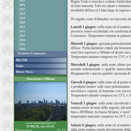
2015
Regno Unito è riuscita a scalzare l'anticiclo
2016
di forte intensità. Solo tra sabato e domenic
2017
instabilità diffusa si è fatta largo in regio
2018
2019
Di seguito come d'abitudine un riassunto degl
2020
Lunedì 1 giugno:
nella notte ed al mattin
2021
province centro-occidentali con moderata at
2022
Cremonese. Temperature minime in pianure
2023
2024
Martedì 2 giugno:
giornata particolarment
2025
diffuse. Particolarmente colpiti dai fenome
2026
zone ben superiori a 100mm ed alcuni casi a
Archivio Commenti
Temperature minime comprese tra 15°C e 1
MyCML
Mercoledì 3 giugno
: nella notte ultime p
Links
asciutta settentrionale e qualche annuvol
Meteo News
Bergamasche e ancora qualche spruzzata di 
Situazione a Milano
Giovedì 4 giugno:
nella notte ed al primo 
e prealpine mentre sulle zone pedemontane e
nuvoloso o coperto al tramonto con rovesci
Temperature minime comprese tra 13°C e 1
Venerdì 5 giugno
: nella notte nuvolosità 
mattina anche al resto della regione; dal ta
fino a 80/90mm tra bassa Brianza e nord 
temperature massime comprese tra 24°C e 
www.meteogiuliacci.it
Sabato 6 giugno:
nella notte ed al mattin
07/08/26, ore 13:45
dalla tarda mattina rapida dissoluzione del
Temperatura:
33.3°C