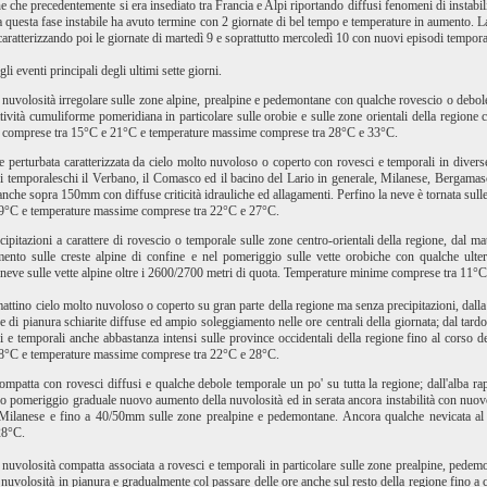
ne che precedentemente si era insediato tra Francia e Alpi riportando diffusi fenomeni di instabili
a questa fase instabile ha avuto termine con 2 giornate di bel tempo e temperature in aumento. La 
ne caratterizzando poi le giornate di martedì 9 e soprattutto mercoledì 10 con nuovi episodi tempora
i eventi principali degli ultimi sette giorni.
o nuvolosità irregolare sulle zone alpine, prealpine e pedemontane con qualche rovescio o debol
tività cumuliforme pomeridiana in particolare sulle orobie e sulle zone orientali della regio
 comprese tra 15°C e 21°C e temperature massime comprese tra 28°C e 33°C.
e perturbata caratterizzata da cielo molto nuvoloso o coperto con rovesci e temporali in divers
ni temporaleschi il Verbano, il Comasco ed il bacino del Lario in generale, Milanese, Bergamasc
nche sopra 150mm con diffuse criticità idrauliche ed allagamenti. Perfino la neve è tornata sul
9°C e temperature massime comprese tra 22°C e 27°C.
recipitazioni a carattere di rovescio o temporale sulle zone centro-orientali della regione, da
amento sulle creste alpine di confine e nel pomeriggio sulle vette orobiche con qualche ult
neve sulle vette alpine oltre i 2600/2700 metri di quota. Temperature minime comprese tra 11
mattino cielo molto nuvoloso o coperto su gran parte della regione ma senza precipitazioni, dalla
 di pianura schiarite diffuse ed ampio soleggiamento nelle ore centrali della giornata; dal tar
 e temporali anche abbastanza intensi sulle province occidentali della regione fino al corso 
8°C e temperature massime comprese tra 22°C e 28°C.
compatta con rovesci diffusi e qualche debole temporale un po' su tutta la regione; dall'alba ra
rdo pomeriggio graduale nuovo aumento della nuvolosità ed in serata ancora instabilità con nuovo 
Milanese e fino a 40/50mm sulle zone prealpine e pedemontane. Ancora qualche nevicata al
28°C.
o nuvolosità compatta associata a rovesci e temporali in particolare sulle zone prealpine, pede
la nuvolosità in pianura e gradualmente col passare delle ore anche sul resto della regione fi