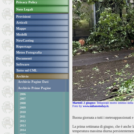
Privacy Policy
Note Legali
Previsioni
Articoli
Mappe
Modelli
NowCasting
Reportage
Meteo Fotografia
Documenti
Software
Tutto sul CML
Archivio
Archivio Pagine Dati
Archivio Prime Pagine
2006
2007
Martedì 2 giugno:
Temporale molto intenso nella s
2008
Foto by
www.milanotoday.it.
2009
2010
2011
Buona giornata a tutti i meteoappassionati e
2012
2013
La prima settimana di giugno, che è anche la
2014
temperatura massima diurna persistentemente 