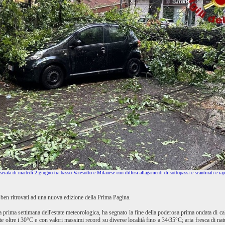
erata di martedì 2 giugno tra basso Varesotto e Milanese con diffusi allagamenti di sottopassi e scantinati e ra
 ben ritrovati ad una nuova edizione della Prima Pagina.
 prima settimana dell'estate meteorologica, ha segnato la fine della poderosa prima ondata di cal
oltre i 30°C e con valori massimi record su diverse località fino a 34/35°C; aria fresca di natu