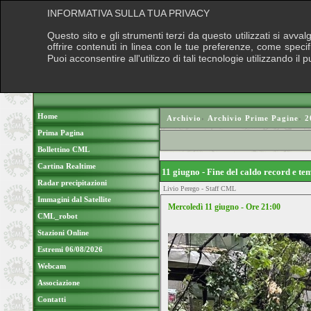
INFORMATIVA SULLA TUA PRIVACY
Questo sito e gli strumenti terzi da questo utilizzati si avva
offrire contenuti in linea con le tue preferenze, come speci
Puoi acconsentire all'utilizzo di tali tecnologie utilizzando 
Home
Archivio
›
Archivio Prime Pagine
›
2
Prima Pagina
Bollettino CML
Cartina Realtime
11 giugno - Fine del caldo record e t
Radar precipitazioni
Livio Perego - Staff CML
Immagini dal Satellite
Mercoledì 11 giugno - Ore 21:00
CML_robot
Stazioni Online
Estremi 06/08/2026
Webcam
Associazione
Contatti