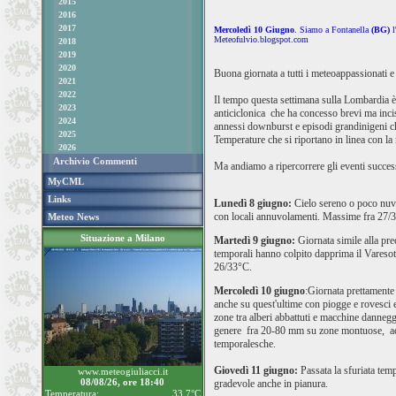
2015
2016
2017
Mercoledì 10 Giugno
. Siamo a Fontanella
(BG)
l
Meteofulvio.blogspot.com
2018
2019
2020
Buona giornata a tutti i meteoappassionati e
2021
2022
Il tempo questa settimana sulla Lombardia è 
2023
anticiclonica che ha concesso brevi ma incisi
2024
annessi downburst e episodi grandinigeni che
2025
Temperature che si riportano in linea con 
2026
Archivio Commenti
Ma andiamo a ripercorrere gli eventi success
MyCML
Links
Lunedì 8 giugno:
Cielo sereno o poco nuvol
con locali annuvolamenti. Massime fra 27/
Meteo News
Situazione a Milano
Martedì 9 giugno:
Giornata simile alla pre
temporali hanno colpito dapprima il Varesot
26/33°C.
Mercoledì 10 giugno
:Giornata prettamente 
anche su quest'ultime con piogge e rovesci 
zone tra alberi abbattuti e macchine danneg
genere fra 20-80 mm su zone montuose, acc
temporalesche.
Giovedì 11 giugno:
Passata la sfuriata tem
www.meteogiuliacci.it
08/08/26, ore 18:40
gradevole anche in pianura.
Temperatura:
33.7°C