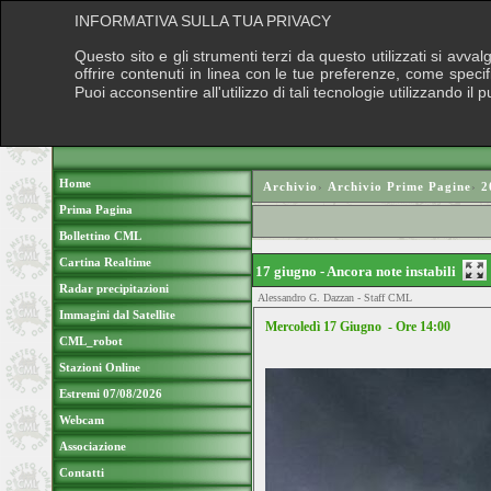
INFORMATIVA SULLA TUA PRIVACY
Questo sito e gli strumenti terzi da questo utilizzati si avva
offrire contenuti in linea con le tue preferenze, come speci
Puoi acconsentire all'utilizzo di tali tecnologie utilizzando 
Home
Archivio
›
Archivio Prime Pagine
›
2
Prima Pagina
Bollettino CML
Cartina Realtime
17 giugno - Ancora note instabili
Radar precipitazioni
Alessandro G. Dazzan - Staff CML
Immagini dal Satellite
Mercoledì 17 Giugno - Ore 14:00
CML_robot
Stazioni Online
Estremi 07/08/2026
Webcam
Associazione
Contatti