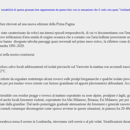
' instabilità di questa giornata ben rappresentata da questa foto con la sensazione che il cielo stia quasi "crollan
 ben ritrovati ad una nuova edizione della Prima Pagina
stato caratterizzato da veloci ma intensi episodi temporaleschi, di cui vi documentiamo con l'im
ve infiltrazioni d'aria umida di origine oceanica che a contatto con l'aria bollente preesistente n
 hanno disegnato talvolta paesaggi quasi invernali nel primo mese estivo, fa riflettere come da 
la media 1991-2020.
i nella nostra cronistoria:
oso salvo locali addensamenti ed isolati piovaschi sul Varesotto la mattina con accumuli trascur
32°C.
cedente da segnalare nottetempo alcuni rovesci sulle prealpi bergamasche e qualche isolato piova
to per poi traslare verso oriente con furiose grandinate ed apporti pluviometrici abbondanti. 
instabile con residue piogge e rovesci al mattino soprattutto su zone alpine, prealpine e laghi
ed anche locali fenomeni violenti, soprrattutto fra Alto Milanese, Brianza, Est Milanese, per po
giate dalla grandine. Dal tardo pomeriggio graduale attenuazione dei fenomeni e generale rasse
umuli comunque disomogenei come spesso avviene in queste situazioni, in pianura fra 20-40m
poralesca torna il sereno in Lombardia, ritroviamo cieli sereni o al più velati. Stratificazioni 