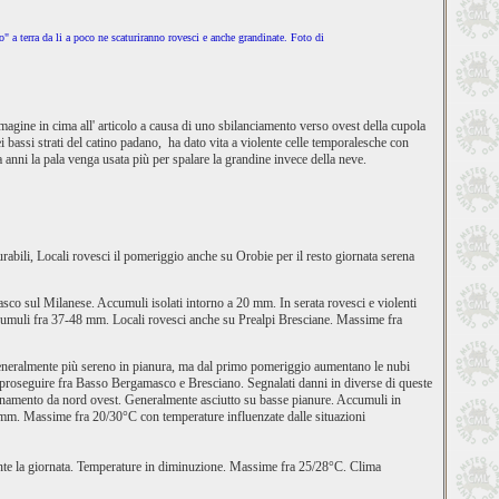
do" a terra da li a poco ne scaturiranno rovesci e anche grandinate. Foto di
magine in cima all' articolo a causa di uno sbilanciamento verso ovest della cupola
ei bassi strati del catino padano, ha dato vita a violente celle temporalesche con
anni la pala venga usata più per spalare la grandine invece della neve.
abili, Locali rovesci il pomeriggio anche su Orobie per il resto giornata serena
sco sul Milanese. Accumuli isolati intorno a 20 mm. In serata rovesci e violenti
Accumuli fra 37-48 mm. Locali rovesci anche su Prealpi Bresciane. Massime fra
, generalmente più sereno in pianura, ma dal primo pomeriggio aumentano le nubi
i proseguire fra Basso Bergamasco e Bresciano. Segnalati danni in diverse di queste
renamento da nord ovest. Generalmente asciutto su basse pianure. Accumuli in
m. Massime fra 20/30°C con temperature influenzate dalle situazioni
durante la giornata. Temperature in diminuzione. Massime fra 25/28°C. Clima