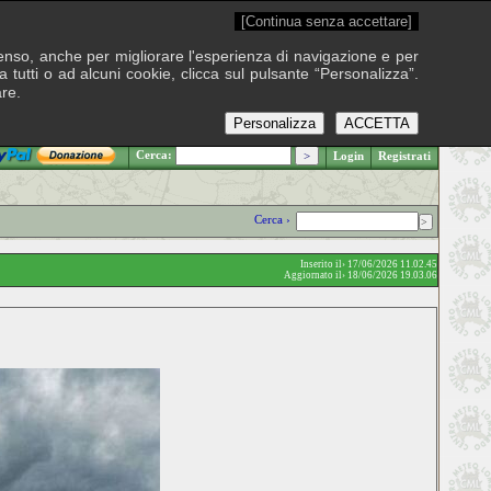
[Continua senza accettare]
onsenso, anche per migliorare l'esperienza di navigazione e per
 tutti o ad alcuni cookie, clicca sul pulsante “Personalizza”.
are.
Personalizza
ACCETTA
.: Sabato 8 agosto 2026
Cerca:
Login
Registrati
Cerca ›
Inserito il› 17/06/2026 11.02.45
Aggiornato il› 18/06/2026 19.03.06