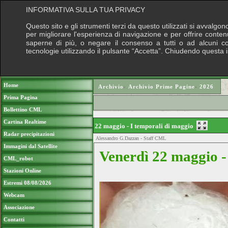
INFORMATIVA SULLA TUA PRIVACY
Questo sito e gli strumenti terzi da questo utilizzati si avvalgon
per migliorare l'esperienza di navigazione e per offrire conten
saperne di più, o negare il consenso a tutti o ad alcuni cook
tecnologie utilizzando il pulsante “Accetta”. Chiudendo questa 
Puoi sostenere le nostre attività con una do
Home
Archivio
›
Archivio Prime Pagine
›
2026
Prima Pagina
Bollettino CML
Cartina Realtime
22 maggio - I temporali di maggio
Radar precipitazioni
Alessandro G.Dazzan - Staff CML
Immagini dal Satellite
Venerdì 22 maggio -
CML_robot
Stazioni Online
Estremi 08/08/2026
Webcam
Associazione
Contatti