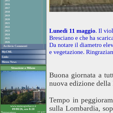
2015
2016
2017
2018
2019
2020
2021
2022
Lunedì 11 maggio
. Il vi
2023
2024
Bresciano e che ha scarica
2025
2026
Da notare il diametro ele
Archivio Commenti
e vegetazione. Ringrazi
MyCML
Links
Meteo News
Situazione a Milano
Buona giornata a tut
nuova edizione della
Tempo in peggiorame
sulla Lombardia, sop
www.meteogiuliacci.it
09/08/26, ore 8:10
Temperatura:
27.6°C