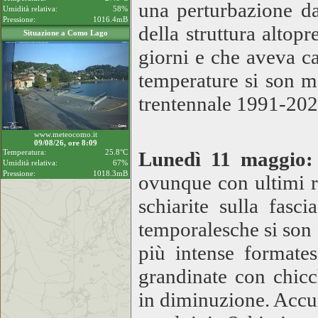
una perturbazione da
Umidità relativa:
58%
Pressione:
1016.4mB
della struttura altop
Situazione a Como Lago
giorni e che aveva ca
temperature si son m
trentennale 1991-20
www.meteocomo.it
09/08/26, ore 8:09
Temperatura:
25.8°C
Lunedì 11 maggio:
Umidità relativa:
67%
Pressione:
1018.3mB
ovunque con ultimi r
schiarite sulla fasc
temporalesche si son 
più intense formate
grandinate con chicc
in diminuzione. Accum