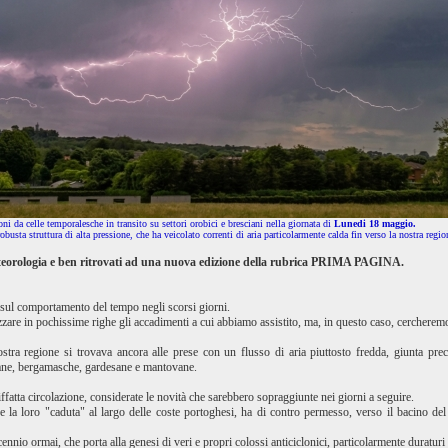
ni da celle temporalesche in transito su settori orobici e bresciani nella giornata di
Lunedi 18 maggio.
sta struttura di alta pressione, che ha veicolato correnti di aria particolarmente calda fin verso la nostra regio
eteorologia e ben ritrovati ad una nuova edizione della rubrica PRIMA PAGINA.
 sul comportamento del tempo negli scorsi giorni.
zzare in pochissime righe gli accadimenti a cui abbiamo assistito, ma, in questo caso, cercheremo
ostra regione si trovava ancora alle prese con un flusso di aria piuttosto fredda, giunta 
iane, bergamasche, gardesane e mantovane.
siffatta circolazione, considerate le novità che sarebbero sopraggiunte nei giorni a seguire.
e la loro "caduta" al largo delle coste portoghesi, ha di contro permesso, verso il bacino del 
nnio ormai, che porta alla genesi di veri e propri colossi anticiclonici, particolarmente duraturi e