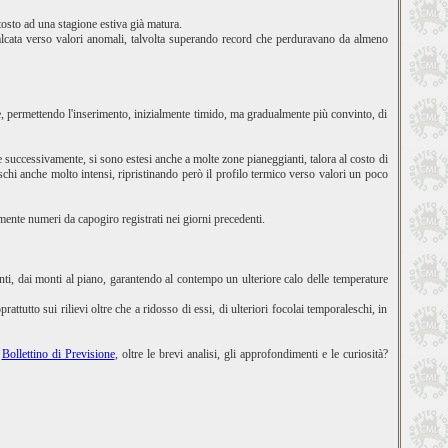
ttosto ad una stagione estiva già matura.
alcata verso valori anomali, talvolta superando record che perduravano da almeno
ure, permettendo l'inserimento, inizialmente timido, ma gradualmente più convinto, di
he successivamente, si sono estesi anche a molte zone pianeggianti, talora al costo di
schi anche molto intensi, ripristinando però il profilo termico verso valori un poco
ente numeri da capogiro registrati nei giorni precedenti.
lenti, dai monti al piano, garantendo al contempo un ulteriore calo delle temperature
utto sui rilievi oltre che a ridosso di essi, di ulteriori focolai temporaleschi, in
o
Bollettino di Previsione
, oltre le brevi analisi, gli approfondimenti e le curiosità?