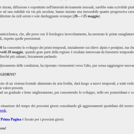
er durata, diffusione e soprattutto nell'intensità decisamente inusuali, sarebbe stata scrivibile piu
 ad una stabilità via via più assoluta, hanno iniziato una inesorabile quanto progressiva cav
distinte da cieli sereni e sole dardeggiante ovunque (
20--->25 maggio
).
a anticiclonica, che, alle prese con il fisiologico invecchiamento, ha mostrato le prime smagliat
i, rispetto quelle preesistenti.
26
ha consentito lo sviluppo dei primi temporali, inizialmente sui rilievi alpini e prealpini, ma c
ovedi 28 maggio
, quando gran parte della regione è risultata interessata da fenomeni temporale
ltrechè più salutari, fisicamente parlando.
oramento delle condizioni, ha riportato i termometri verso l'alto, pur senza raggiungere nuovam
 GIORNI?
sito di un sistema frontale alimentato da aria fredda, darà luogo a nuovi temporali, a tratti vio
i valori presenti.
 un graduale e lento miglioramento, pur consentendo lo sviluppo, nelle ore pomeridiane e sopratt
a situazione del tempo dei prossimi giorni consultando gli aggiornamenti quotidiani del nostr
ebook
.
a
Prima Pagina
è fissato per i prossimi giorni.
sto!