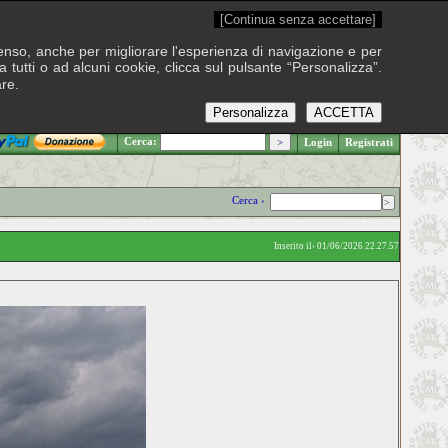
[Continua senza accettare]
onsenso, anche per migliorare l'esperienza di navigazione e per
 tutti o ad alcuni cookie, clicca sul pulsante “Personalizza”.
are.
Personalizza
ACCETTA
.: Venerdì 7 agosto 2026
Cerca:
Login
Registrati
Cerca ›
Inserito il› 01/06/2026 22.27.57