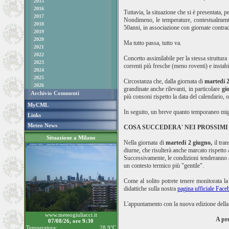
2015
2016
Tuttavia, la situazione che si è presentata, p
2017
Nondimeno, le temperature, contestualmente
2018
50anni, in associazione con giornate contrad
2019
2020
Ma tutto passa, tutto va.
2021
2022
Concetto assimilabile per la stessa struttur
2023
correnti più fresche (meno roventi) e instabil
2024
2025
Circostanza che, dalla giornata di
martedi 
2026
grandinate anche rilevanti, in particolare
gi
Archivio Commenti
più consoni rispetto la data del calendario, o
MyCML
In seguito, un breve quanto temporaneo migli
Links
Meteo News
COSA SUCCEDERA' NEI PROSSIMI
Situazione a Milano
Nella giornata di
martedi 2 giugno,
il tran
diurne, che risulterà anche marcato rispetto a
Successivamente, le condizioni tenderanno ad
un contesto termico più "gentile".
Come al solito potrete tenere monitorata l
didattiche sulla nostra
pagina ufficiale Fac
L'appuntamento con la nuova edizione dell
www.meteogiuliacci.it
A pre
07/08/26, ore 9:30
Temperatura:
28.9°C