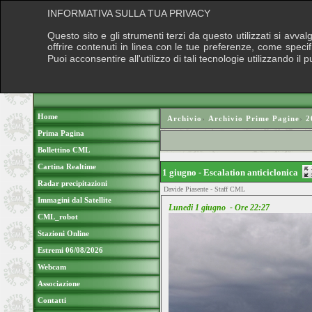
INFORMATIVA SULLA TUA PRIVACY
Questo sito e gli strumenti terzi da questo utilizzati si avva
offrire contenuti in linea con le tue preferenze, come speci
Puoi acconsentire all'utilizzo di tali tecnologie utilizzando 
Home
Archivio
›
Archivio Prime Pagine
›
2
Prima Pagina
Bollettino CML
Cartina Realtime
1 giugno - Escalation anticiclonica
Radar precipitazioni
Davide Piasente - Staff CML
Immagini dal Satellite
Lunedi 1 giugno - Ore 22:27
CML_robot
Stazioni Online
Estremi 06/08/2026
Webcam
Associazione
Contatti