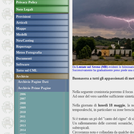
Privacy Policy
Note Legali
Previsioni
Articoli
Mappe
Modelli
NowCasting
Reportage
Meteo Fotografia
Documenti
Software
Da
Lentate sul Seveso (MB)
evidenti le fulminazio
Tutto sul CML
Successivamente ha gradualmente preso piede una robu
Archivio
Buonasera a tutti gli appassionati di m
Archivio Pagine Dati
Archivio Prime Pagine
Nella seguente cronistoria porremo il focus
2006
Ad onor del vero sarebbe sufficiente sinteti
2007
2008
Nella giornata di
lunedi 18 maggio
, la n
2009
temporaleschi, in particolare su zone bresc
2010
2011
Si è trattato un pò del "canto del cigno" di 
2012
Un rallentamento delle correnti oceaniche, 
2013
subtropicali.
2014
Circostanza nota e collaudata da qualche dece