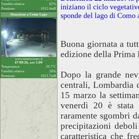
Umidità relativa:
62%
iniziano il ciclo vegetativ
Pressione:
1012.4mB
sponde del lago di Como 
Situazione a Como Lago
Buona giornata a tutt
edizione della Prima 
www.meteocomo.it
07/08/26, ore 5:09
Temperatura:
26.7°C
Umidità relativa:
56%
Dopo la grande nevic
Pressione:
1013.7mB
centrali, Lombardia 
15 marzo la settiman
venerdì 20 è stata c
raramente sgombri da 
precipitazioni debo
caratteristica che fr