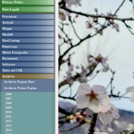
Privacy Policy
Note Legali
Previsioni
Articoli
Mappe
Modelli
NowCasting
Reportage
Meteo Fotografia
Documenti
Software
Tutto sul CML
Archivio
Archivio Pagine Dati
Archivio Prime Pagine
2006
2007
2008
2009
2010
2011
2012
2013
2014