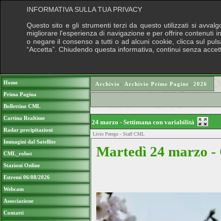
INFORMATIVA SULLA TUA PRIVACY
Questo sito e gli strumenti terzi da questo utilizzati si avval
migliorare l'esperienza di navigazione e per offrire contenuti 
o negare il consenso a tutti o ad alcuni cookie, clicca sul pulsa
“Accetta”. Chiudendo questa informativa, continui senza accet
Puoi sostenere le nostre attivi
Home
Archivio
›
Archivio Prime Pagine
›
2026
Prima Pagina
Bollettino CML
Cartina Realtime
24 marzo - Settimana con variabilità
Radar precipitazioni
Livio Perego - Staff CML
Immagini dal Satellite
Martedì 24 marzo -
CML_robot
Stazioni Online
Estremi 06/08/2026
Webcam
Associazione
Contatti