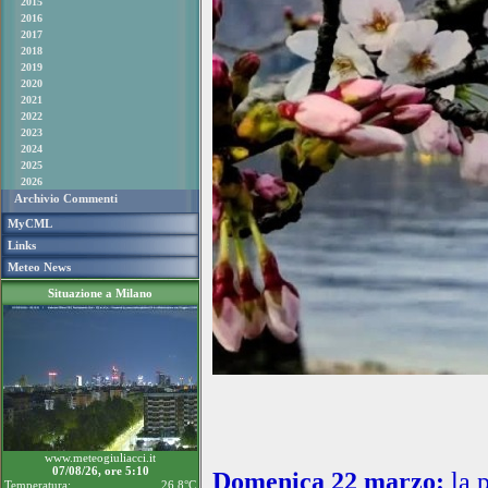
2015
2016
2017
2018
2019
2020
2021
2022
2023
2024
2025
2026
Archivio Commenti
MyCML
Links
Meteo News
Situazione a Milano
www.meteogiuliacci.it
07/08/26, ore 5:10
Domenica 22 marzo:
la 
Temperatura:
26.8°C