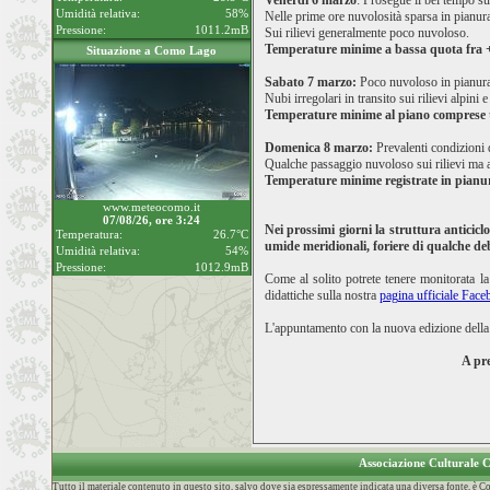
Venerdì 6 marzo
: Prosegue il bel tempo s
Umidità relativa:
58%
Nelle prime ore nuvolosità sparsa in pianura,
Pressione:
1011.2mB
Sui rilievi generalmente poco nuvoloso.
Temperature minime a bassa quota fra 
Situazione a Como Lago
Sabato 7 marzo:
Poco nuvoloso in pianura
Nubi irregolari in transito sui rilievi alpini
Temperature minime al piano comprese 
Domenica 8 marzo:
Prevalenti condizioni d
Qualche passaggio nuvoloso sui rilievi ma a
Temperature minime registrate in pian
www.meteocomo.it
07/08/26, ore 3:24
Nei prossimi giorni la struttura anticic
Temperatura:
26.7°C
umide meridionali, foriere di qualche de
Umidità relativa:
54%
Pressione:
1012.9mB
Come al solito potrete tenere monitorata l
didattiche sulla nostra
pagina ufficiale Fac
L'appuntamento con la nuova edizione della 
A pre
Associazione Culturale
Tutto il materiale contenuto in questo sito, salvo dove sia espressamente indicata una diversa fonte, è