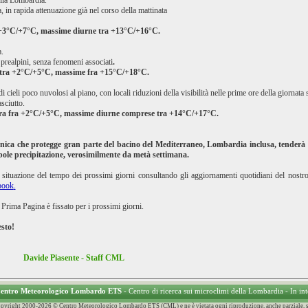
ulla Lombardia.
 in rapida attenuazione già nel corso della mattinata
+3°C/+7°C, massime diurne tra +13°C/+16°C.
.
 e prealpini, senza fenomeni associati
.
tra +2°C/+5°C, massime fra +15°C/+18°C.
i cieli poco nuvolosi al piano, con locali riduzioni della visibilità nelle prime ore della giornat
sciutto.
ura fra +2°C/+5°C, massime diurne comprese tra +14°C/+17°C.
lonica che protegge gran parte del bacino del Mediterraneo, Lombardia inclusa, tenderà
bole precipitazione, verosimilmente da metà settimana.
a situazione del tempo dei prossimi giorni consultando gli aggiornamenti quotidiani del nostr
ebook
.
Prima Pagina è fissato per i prossimi giorni.
sto!
Davide Piasente - Staff CML
 Centro Meteorologico Lombardo ETS
- Centro di ricerca sui microclimi della Lombardia - In in
 Copyright 2000-2026 © Centro Meteorologico Lombardo ETS (CML) e ne è vietata ogni riproduzione, anche parziale, sen