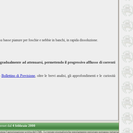
a su basse pianure per foschie e nebbie in banchi, in rapida dissoluzione.
 gradualmente ad attenuarsi, permettendo il progressivo afflusso di correnti
o
Bollettino di Previsione
, oltre le brevi analisi, gli approfondimenti e le curiosità
ternet dal
4 febbraio 2000
za l'autorizzazione scritta del CML. Le testate giornalistiche regolarmente registrate potranno tuttavia