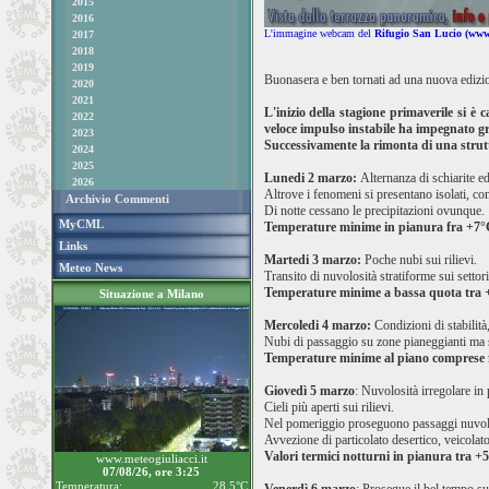
2015
2016
L'immagine webcam del
Rifugio San Lucio (www.
2017
2018
2019
Buonasera e ben tornati ad una nuova edizio
2020
2021
L'inizio della stagione primaverile si è
2022
veloce impulso instabile ha impegnato gr
2023
Successivamente la rimonta di una struttu
2024
2025
Lunedi 2 marzo:
Alternanza di schiarite ed
2026
Altrove i fenomeni si presentano isolati, co
Archivio Commenti
Di notte cessano le precipitazioni ovunque.
MyCML
Temperature minime in pianura fra +7°
Links
Martedi 3 marzo:
Poche nubi sui rilievi.
Meteo News
Transito di nuvolosità stratiforme sui settori
Temperature minime a bassa quota tra
Situazione a Milano
Mercoledi 4 marzo:
Condizioni di stabilità
Nubi di passaggio su zone pianeggianti ma 
Temperature minime al piano comprese 
Giovedì 5 marzo
: Nuvolosità irregolare in 
Cieli più aperti sui rilievi.
Nel pomeriggio proseguono passaggi nuvolos
Avvezione di particolato desertico, veicolato
Valori termici notturni in pianura tra 
www.meteogiuliacci.it
07/08/26, ore 3:25
Temperatura:
28.5°C