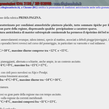
rifugiosanlucio.it), a Clusone (BG)
certifica la prosecuzione di condizioni anticicloniche anche nella giornat
ne della rubrica
PRIMA PAGINA.
 caratterizzato per condizioni atmosferiche piuttosto placide, tutto sommato tipiche per
an parte della regione, dispensando qualche precipitazione a carattere sparso.
ra anticiclonica di matrice subtropicale continentale ha permesso il ripristino del bel te
 annuvolamenti ovunque, talora intensi, specie al mattino, associati a deboli piogge/pioviggini, i
n sporadici brevi rovesci nel corso del pomeriggio, in particolare su varesotto e sud milanese.
C/+10°C, massime diurne comprese tra +12°C e +15°C.
 pianeggianti, alternata a schiarite, anche ampie, in un contesto asciutto.
 +6°C/+9°C, massime fra +15°C/+17°C.
, con cieli poco nuvolosi su Alpi e Prealpi.
senza fenomeni associati.
fra +4°C/+8°C, massime diurne tra +14°C/+16°C.
pianura.
i su gran parte della regione ma con tempo asciutto.
 sulla regione da correnti meridionali.
+5°C/+8°C, massimi compresi fra +11°C/+13°C.