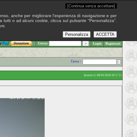
[Continua senza accettare]
onsenso, anche per migliorare l'esperienza di navigazione e per
 tutti o ad alcuni cookie, clicca sul pulsante “Personalizza”.
are.
Personalizza
ACCETTA
.: Venerdì 7 agosto 2026
Cerca:
Login
Registrati
Cerca ›
Inserito il› 08/03/2026 20.17.11