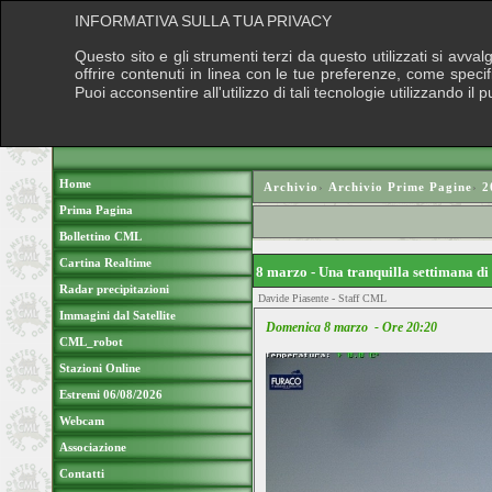
INFORMATIVA SULLA TUA PRIVACY
Questo sito e gli strumenti terzi da questo utilizzati si avva
offrire contenuti in linea con le tue preferenze, come speci
Puoi acconsentire all'utilizzo di tali tecnologie utilizzando 
Home
Archivio
›
Archivio Prime Pagine
›
2
Prima Pagina
Bollettino CML
Cartina Realtime
8 marzo - Una tranquilla settimana 
Radar precipitazioni
Davide Piasente - Staff CML
Immagini dal Satellite
Domenica 8 marzo - Ore 20:20
CML_robot
Stazioni Online
Estremi 06/08/2026
Webcam
Associazione
Contatti