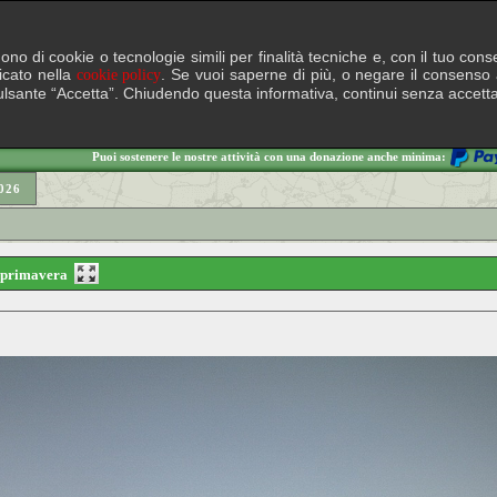
lgono di cookie o tecnologie simili per finalità tecniche e, con il tuo c
ficato nella
. Se vuoi saperne di più, o negare il consenso a
cookie policy
il pulsante “Accetta”. Chiudendo questa informativa, continui senza accett
Puoi sostenere le nostre attività con una donazione anche minima:
026
di primavera