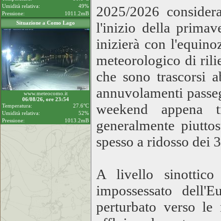
Umidità relativa:
49%
2025/2026 consider
Pressione:
1011.2mB
Situazione a Como Lago
l'inizio della prima
inizierà con l'equin
meteorologico di rilie
che sono trascorsi a
annuvolamenti passeg
www.meteocomo.it
06/08/26, ore 23:54
weekend appena tr
Temperatura:
27.6°C
Umidità relativa:
52%
Pressione:
1013.2mB
generalmente piutto
spesso a ridosso dei 
A livello sinottic
impossessato dell'E
perturbato verso le 