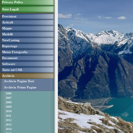
Privacy Policy
Note Legali
Previsioni
Articoli
Mappe
Modelli
NowCasting
Reportage
Meteo Fotografia
Documenti
Software
Tutto sul CML
Archivio
Archivio Pagine Dati
Archivio Prime Pagine
2006
2007
2008
2009
2010
2011
2012
2013
2014