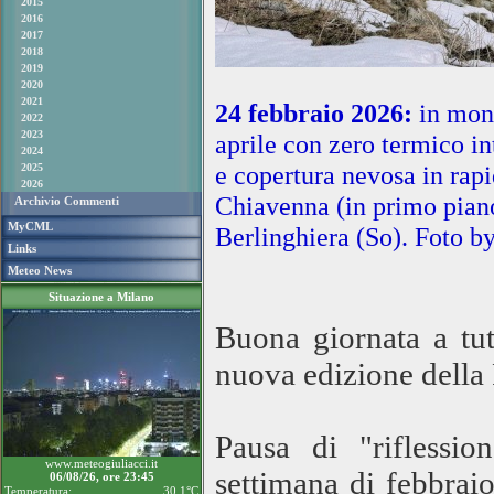
2015
2016
2017
2018
2019
2020
2021
24 febbraio 2026:
in mon
2022
2023
aprile con zero termico in
2024
e copertura nevosa in rapi
2025
2026
Chiavenna (in primo piano
Archivio Commenti
MyCML
Berlinghiera (So).
Foto b
Links
Meteo News
Situazione a Milano
Buona giornata a tut
nuova edizione della
Pausa di "riflessio
www.meteogiuliacci.it
settimana di febbraio
06/08/26, ore 23:45
Temperatura:
30.1°C