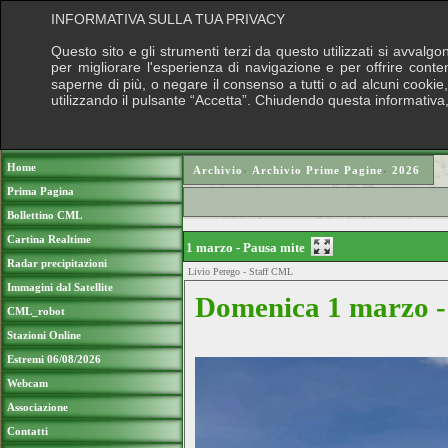
INFORMATIVA SULLA TUA PRIVACY
Questo sito e gli strumenti terzi da questo utilizzati si avvalgo
per migliorare l'esperienza di navigazione e per offrire conte
saperne di più, o negare il consenso a tutti o ad alcuni cookie, 
utilizzando il pulsante “Accetta”. Chiudendo questa informativa
Puoi sostenere le nostre attività con una
Home
Archivio
›
Archivio Prime Pagine
›
2026
Prima Pagina
Bollettino CML
Cartina Realtime
1 marzo - Pausa mite
Radar precipitazioni
Livio Perego - Staff CML
Immagini dal Satellite
Domenica 1 marzo -
CML_robot
Stazioni Online
Estremi 06/08/2026
Webcam
Associazione
Contatti