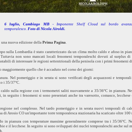
6 luglio, Cambiago MB
- Imponente Shelf Cloud sul bordo avanza
temporalesco.
Foto di Nicola Airoldi.
on una nuova edizione della
Prima Pagina
.
empo sulla Lombardia è stato caratterizzato da un clima molto caldo e afoso in pia
. Tuttavia non sono mancati locali fenomeni temporaleschi dovuti al surplus di
tabili di interessare le regioni settentrionali della penisola con i primi fenomeni di
o maggiormente quello che è accaduto nel corso dei giorni:
anura. Nel pomeriggio e in serata si sono verificati degli acquazzoni e temporali
to i 35/37°C.
aldo sulla regione con i termometri saliti nuovamente a 35/36°C in pianura. Nel
, in seguito i fenomeni si sono presentati anche tra varesotto, comasco, lecchese e
 regione nel complesso. Nel tardo pomeriggio e in serata nuovi temporali di cal
ina di Arosio CO un'importante torre temporalesca stazionaria ha scaricato oltre 100
do in pianura con temperature massime generalmente comprese tra i 35/36°C. Ne
bie e il lecchese. In seguito si sono sviluppati dei nuclei temporaleschi anche sul m
/h.