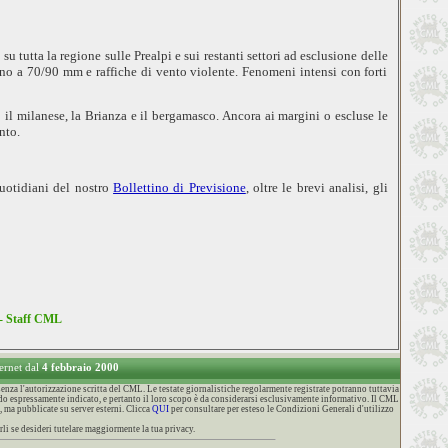
u tutta la regione sulle Prealpi e sui restanti settori ad esclusione delle
ino a 70/90 mm e raffiche di vento violente. Fenomeni intensi con forti
o il milanese, la Brianza e il bergamasco. Ancora ai margini o escluse le
ento.
quotidiani del nostro
Bollettino di Previsione
, oltre le brevi analisi, gli
 - Staff CML
ternet dal
4 febbraio 2000
za l'autorizzazione scritta del CML. Le testate giornalistiche regolarmente registrate potranno tuttavia
o espressamente indicato, e pertanto il loro scopo è da considerarsi esclusivamente informativo. Il CML
, ma pubblicate su server esterni. Clicca
QUI
per consultare per esteso le Condizioni Generali d'utilizzo
li se desideri tutelare maggiormente la tua privacy.