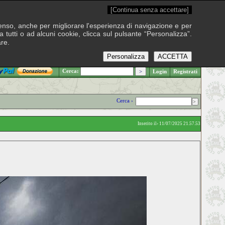
[Continua senza accettare]
onsenso, anche per migliorare l'esperienza di navigazione e per
 tutti o ad alcuni cookie, clicca sul pulsante “Personalizza”.
are.
Personalizza
ACCETTA
.: Venerdì 7 agosto 2026
Cerca:
Login
Registrati
Cerca ›
Inserito il› 11/07/2025 21.57.53