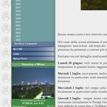
2015
2016
2017
2018
2019
2020
2021
2022
2023
2024
Buona serata a tutti e ben ritrovati c
2025
2026
Nel corso della scorsa settimana il t
Archivio Commenti
famigerato anticiclone sub-tropicale
MyCML
pressione ha permesso a correnti più ins
Links
Entriamo ora nel dettaglio analizzand
Meteo News
Lunedì 30 giugno:
cieli sereni in pi
Situazione a Milano
temperature in pianura hanno raggiun
Martedì 1 luglio:
nuovamente molto c
montuose in particolare nord orientali
fenomeni.
Mercoledì 2
luglio
: bel tempo sulla
localmente in particolare sulla cittad
Giovedì 3
luglio
:
sempre molto cal
www.meteogiuliacci.it
interessato inizialmente le Prealpi Oro
07/08/26, ore 4:45
forti raffiche di vento fino a 70/90km
Temperatura:
28.2°C