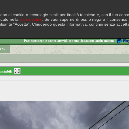
lgono di cookie o tecnologie simili per finalità tecniche e, con il tuo c
ficato nella
. Se vuoi saperne di più, o negare il consenso a
cookie policy
il pulsante “Accetta”. Chiudendo questa informativa, continui senza accett
Puoi sostenere le nostre attività con una donazione anche minima:
025
 instabili