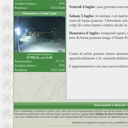
Umidità relativa:
59%
Venerdì 4
luglio
: una giornata nuovam
Pressione:
1011.9mB
Situazione a Como Lago
Sabato 5
luglio
:
in nottata e al matti
zone di bassa pianura. I fenomeni più
colpi di vento hanno colpito anche la 
Domenica 6
luglio
:
temporali sparsi 
aree di bassa pianura lungo il fiume P
Come al solito potrete tenere monito
www.meteocomo.it
07/08/26, ore 4:49
approfondimenti e le curiosità didatti
Temperatura:
27.2°C
Umidità relativa:
53%
L'appuntamento con una nuova edizi
Pressione:
1013.3mB
Associazione Culturale
Tutto il materiale contenuto in questo sito, salvo dove sia espressamente indicata una diversa fonte, è
liberamente pubblicare i dati meteorologici presenti nel sito, seppur
con l'obbligo di citare la fonte 
ed i suoi collaboratori non sono in ogni caso responsabili dell'utilizzo fatto da terzi del materiale qui
Durante la navigazione in questo sito, potrebbero e