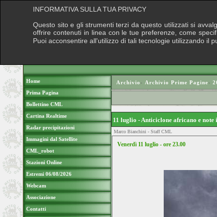
INFORMATIVA SULLA TUA PRIVACY
Questo sito e gli strumenti terzi da questo utilizzati si avva
offrire contenuti in linea con le tue preferenze, come speci
Puoi acconsentire all'utilizzo di tali tecnologie utilizzando 
Home
Archivio
›
Archivio Prime Pagine
›
2
Prima Pagina
Bollettino CML
Cartina Realtime
11 luglio - Anticiclone africano e note
Radar precipitazioni
Marco Bianchini - Staff CML
Immagini dal Satellite
Venerdì 11 luglio - ore 23.00
CML_robot
Stazioni Online
Estremi 06/08/2026
Webcam
Associazione
Contatti