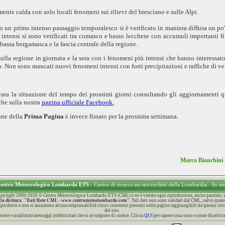
ente calda con solo locali fenomeni sui rilievi del bresciano e sulle Alpi.
no un primo intenso passaggio temporalesco si è verificato in maniera diffusa un po' s
 intensi si sono verificati tra comasco e basso lecchese con accumuli importanti f
bassa bergamasca e la fascia centrale della regione.
sulla regione in giornata e la sera con i fenomeni più intensi che hanno interessat
o. Non sono mancati nuovi fenomeni intensi con forti precipitazioni e raffiche di v
rata la situazione del tempo dei prossimi giorni consultando gli aggiornamenti 
che sulla nostra
pagina ufficiale Facebook
.
one della
Prima Pagina
è invece fissato per la prossima settimana.
Marco Bianchini
 Centro Meteorologico Lombardo ETS
- Centro di ricerca sui microclimi della Lombardia - In in
 Copyright 2000-2026 © Centro Meteorologico Lombardo ETS (CML) e ne è vietata ogni riproduzione, anche parziale, sen
con la dicitura: "Dati Rete CML - www.centrometeolombardo.com".
Tali dati non sono validati dal CML, salvo quand
 riprodotto e non si assumono alcuna responsabilità circa i contenuti presenti nelle pagine raggiungibili da questo sito
del sito.
ssere visualizzati messaggi pubblicitari che si avvalgono di cookie. Clicca
QUI
per sapere cosa sono e come disattivar