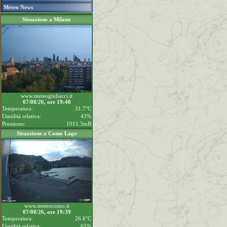
Meteo News
Situazione a Milano
www.meteogiuliacci.it
07/08/26, ore 19:40
Temperatura:
31.7°C
Umidità relativa:
43%
Pressione:
1011.3mB
Situazione a Como Lago
www.meteocomo.it
07/08/26, ore 19:39
Temperatura:
26.6°C
Umidità relativa:
65%