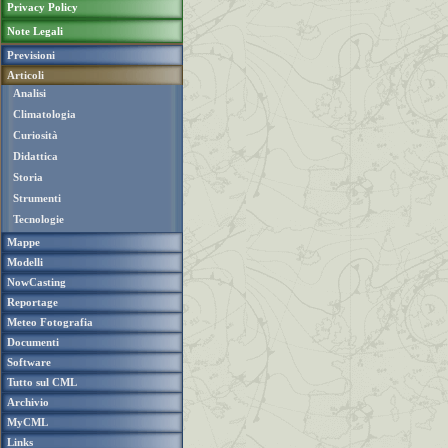
Privacy Policy
Note Legali
Previsioni
Articoli
Analisi
Climatologia
Curiosità
Didattica
Storia
Strumenti
Tecnologie
Mappe
Modelli
NowCasting
Reportage
Meteo Fotografia
Documenti
Software
Tutto sul CML
Archivio
MyCML
Links