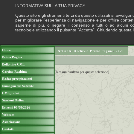
INFORMATIVA SULLA TUA PRIVACY
Questo sito e gli strumenti terzi da questo utilizzati si avvalgon
per migliorare l'esperienza di navigazione e per offrire conten
saperne di più, o negare il consenso a tutti o ad alcuni cook
tecnologie utilizzando il pulsante “Accetta”. Chiudendo questa 
Puoi sostenere le nostre attività con una do
Home
Articoli
›
Archivio Prime Pagine
›
2021
Prima Pagina
Bollettino CML
Cartina Realtime
[Nessun risultato per questa selezione]
Radar precipitazioni
Immagini dal Satellite
CML_robot
Stazioni Online
Estremi 06/08/2026
Webcam
Associazione
Contatti