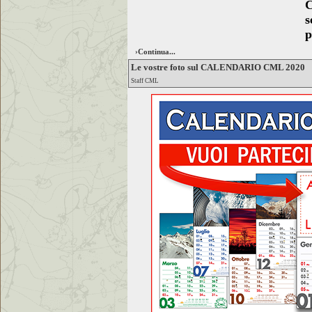
C
s
p
›Continua...
Le vostre foto sul CALENDARIO CML 2020
Staff CML