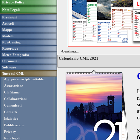
Privacy Policy
Note Legali
Previsioni
Articoli
Mappe
Modelli
NowCasting
Reportage
›Continua...
Meteo Fotografia
Calendario CML 2021
Documenti
Software
Tutto sul CML
App per smartphone/tablet
Associazione
L
Chi Siamo
n
Collaborazioni
s
Comunicati
a
Contatti
c
Iniziative
Pubblicazioni
S
Privacy
f
Note legali