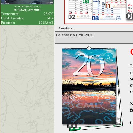
www.meteocomo.it
07/08/26, ore 9:04
Temperatura:
28.0°C
Umidità relativa:
56%
Pressione:
1015.6mB
›Continua...
Calendario CML 2020
L
n
s
a
c
S
f
C