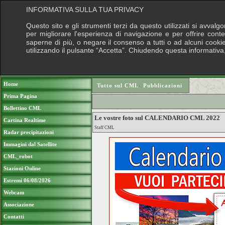
INFORMATIVA SULLA TUA PRIVACY
Questo sito e gli strumenti terzi da questo utilizzati si avvalg
per migliorare l'esperienza di navigazione e per offrire cont
saperne di più, o negare il consenso a tutti o ad alcuni cookie,
utilizzando il pulsante “Accetta”. Chiudendo questa informativa
Puoi sostenere le nostre attività con u
Home
Tutto sul CML
›
Pubblicazioni
Prima Pagina
Bollettino CML
Le vostre foto sul CALENDARIO CML 2022
Cartina Realtime
Staff CML
Radar precipitazioni
Immagini dal Satellite
CML_robot
Stazioni Online
Estremi 06/08/2026
Webcam
Associazione
Contatti