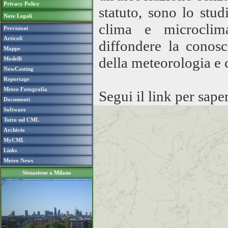
Privacy Policy
statuto, sono lo stu
Note Legali
clima e microclim
Previsioni
Articoli
diffondere la conosc
Mappe
della meteorologia e 
Modelli
NowCasting
Reportage
Meteo Fotografia
Segui il link per sape
Documenti
Software
Tutto sul CML
Archivio
MyCML
Links
Meteo News
Situazione a Milano