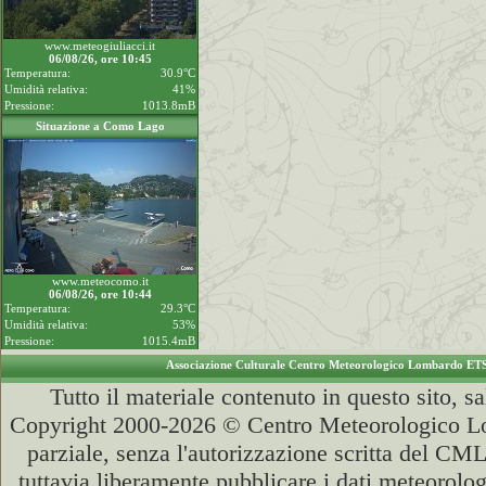
www.meteogiuliacci.it
06/08/26, ore 10:45
Temperatura:
30.9°C
Umidità relativa:
41%
Pressione:
1013.8mB
Situazione a Como Lago
www.meteocomo.it
06/08/26, ore 10:44
Temperatura:
29.3°C
Umidità relativa:
53%
Pressione:
1015.4mB
Associazione Culturale Centro Meteorologico Lombardo ET
Tutto il materiale contenuto in questo sito, s
Copyright 2000-2026 © Centro Meteorologico Lo
parziale, senza l'autorizzazione scritta del CML
tuttavia liberamente pubblicare i dati meteorolog