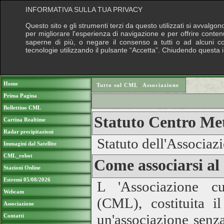
INFORMATIVA SULLA TUA PRIVACY
Questo sito e gli strumenti terzi da questo utilizzati si avvalgon
per migliorare l'esperienza di navigazione e per offrire conten
saperne di più, o negare il consenso a tutti o ad alcuni cook
tecnologie utilizzando il pulsante “Accetta”. Chiudendo questa 
Puoi sostenere le nostre attività con una do
Home
Tutto sul CML
›
Associazione
Prima Pagina
Bollettino CML
Statuto Centro M
Cartina Realtime
Radar precipitazioni
Statuto dell'Associ
Immagini dal Satellite
CML_robot
Come associarsi a
Stazioni Online
Estremi 05/08/2026
L 'Associazione c
Webcam
(CML), costituita 
Associazione
un'associazione senza
Contatti