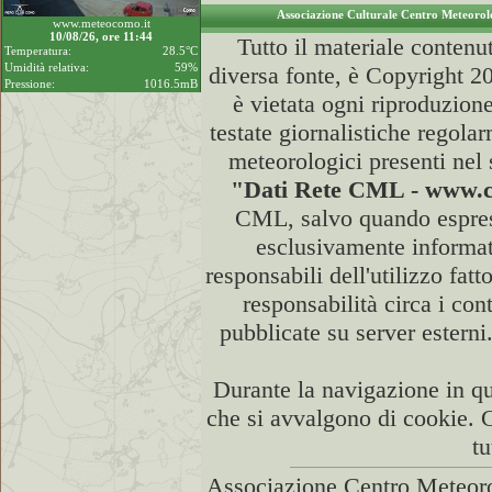
Associazione Culturale Centro Meteoro
www.meteocomo.it
10/08/26, ore 11:44
Tutto il materiale contenu
Temperatura:
28.5°C
Umidità relativa:
59%
diversa fonte, è Copyright
Pressione:
1016.5mB
è vietata ogni riproduzion
testate giornalistiche regola
meteorologici presenti nel 
"Dati Rete CML - www.
CML, salvo quando espress
esclusivamente informat
responsabili dell'utilizzo fat
responsabilità circa i con
pubblicate su server esterni
Durante la navigazione in qu
che si avvalgono di cookie. 
tu
Associazione Centro Meteoro