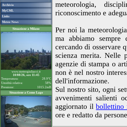
meteorologia, disci
Archivio
MyCML
riconoscimento e adeguata
Links
Meteo News
Per noi la meteorologia
Situazione a Milano
ma abbiamo sempre ce
cercando di osservare qu
scienza merita.
Nelle pa
agenzie di stampa o arti
non è nel nostro interes
www.meteogiuliacci.it
10/08/26, ore 11:45
Temperatura:
28.9°C
dell'informazione.
Umidità relativa:
58%
Pressione:
1015.2mB
Sul nostro sito, ogni s
Situazione a Como Lago
avvenimenti salienti o
aggiornato il
bollettino
ore e redatto da persone