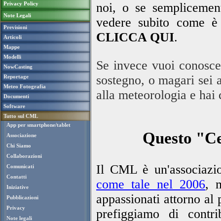
Privacy Policy
noi, o se semplicement
Note Legali
vedere subito come è 
Previsioni
CLICCA QUI
.
Articoli
Mappe
Modelli
Se invece vuoi conosce
NowCasting
sostegno, o magari sei a
Reportage
Meteo Fotografia
alla meteorologia e hai 
Documenti
Software
Tutto sul CML
App per smartphone/tablet
Questo "Ce
Associazione
Chi Siamo
Collaborazioni
Il CML è un'associaz
Comunicati
Contatti
come tale nel 2006
, 
Iniziative
appassionati attorno al 
Pubblicazioni
Privacy
prefiggiamo di contri
Note legali