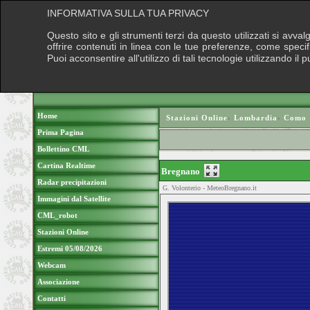
INFORMATIVA SULLA TUA PRIVACY
Questo sito e gli strumenti terzi da questo utilizzati si avva
offrire contenuti in linea con le tue preferenze, come speci
Puoi acconsentire all'utilizzo di tali tecnologie utilizzando 
Home
Stazioni Online
›
Lombardia
›
Como
Prima Pagina
Bollettino CML
Cartina Realtime
Bregnano
Radar precipitazioni
G. Volonterio - MeteoBregnano.it
Immagini dal Satellite
CML_robot
Stazioni Online
Estremi 05/08/2026
Webcam
Associazione
Contatti