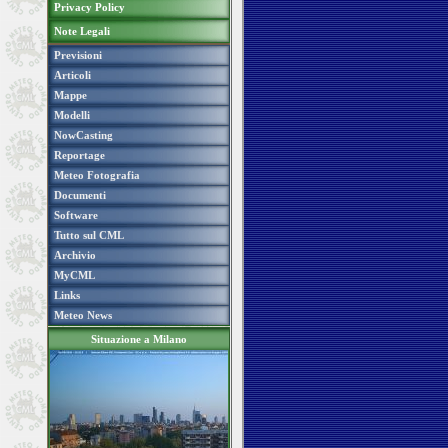
Privacy Policy
Note Legali
Previsioni
Articoli
Mappe
Modelli
NowCasting
Reportage
Meteo Fotografia
Documenti
Software
Tutto sul CML
Archivio
MyCML
Links
Meteo News
Situazione a Milano