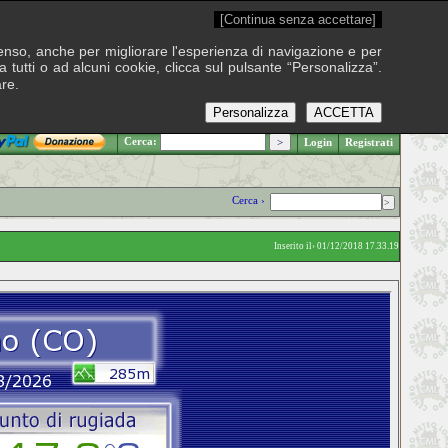
[Continua senza accettare]
onsenso, anche per migliorare l'esperienza di navigazione e per
 tutti o ad alcuni cookie, clicca sul pulsante “Personalizza”.
are.
Personalizza
ACCETTA
.: Giovedì 6 agosto 2026
Cerca:
Login
Registrati
Cerca ›
Inserito il› 01/12/2018 17.33.19