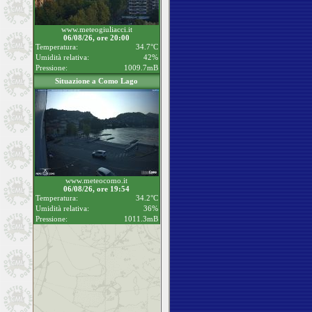
www.meteogiuliacci.it
06/08/26, ore 20:00
Temperatura:
34.7°C
Umidità relativa:
42%
Pressione:
1009.7mB
Situazione a Como Lago
www.meteocomo.it
06/08/26, ore 19:54
Temperatura:
34.2°C
Umidità relativa:
36%
Pressione:
1011.3mB