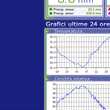
Precip. mese:
23.1 mm
Precip. anno:
618.0 mm
°C
%