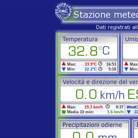
Max:
33.9°C
16:53
Max
Min:
22.2°C
5:18
Min:
Max:
19.3 km/h
9:37
WindCh
Media 10 min:
1.6 km/h
2