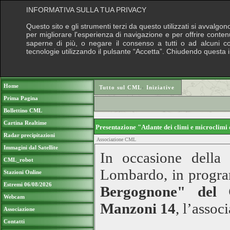
INFORMATIVA SULLA TUA PRIVACY
Questo sito e gli strumenti terzi da questo utilizzati si avvalgon
per migliorare l'esperienza di navigazione e per offrire conten
saperne di più, o negare il consenso a tutti o ad alcuni cook
tecnologie utilizzando il pulsante “Accetta”. Chiudendo questa 
Puoi sostenere le nostre attività con una do
Home
Tutto sul CML
›
Iniziative
Prima Pagina
Bollettino CML
Cartina Realtime
Presentazione "Atlante dei climi e microclim
Radar precipitazioni
Associazione CML
Immagini dal Satellite
In occasione della
CML_robot
Lombardo, in progr
Stazioni Online
Estremi 06/08/2026
Bergognone" del 
Webcam
Manzoni 14
, l’assoc
Associazione
Contatti