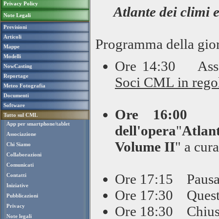
Privacy Policy
Atlante dei climi
Note Legali
Previsioni
Articoli
Programma della gior
Mappe
Modelli
Ore 14:30 Assem
NowCasting
Reportage
Soci CML in rego
Meteo Fotografia
Documenti
Software
Ore 16:00 Pr
Tutto sul CML
App per smartphone/tablet
dell'opera
"
Atlant
Associazione
Volume II
" a cur
Chi Siamo
Collaborazioni
Comunicati
Ore 17:15 Pausa 
Contatti
Iniziative
Ore 17:30 Quest
Pubblicazioni
Privacy
Ore 18:30 Chiusu
Note legali