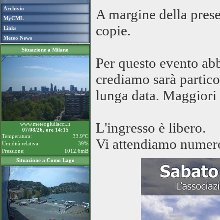
Archivio
A margine della prese
MyCML
copie.
Links
Meteo News
Situazione a Milano
Per questo evento ab
crediamo sarà partico
lunga data. Maggiori 
L'ingresso è libero.
www.meteogiuliacci.it
07/08/26, ore 14:15
Temperatura:
33.9°C
Vi attendiamo numer
Umidità relativa:
39%
Pressione:
1012.6mB
Situazione a Como Lago