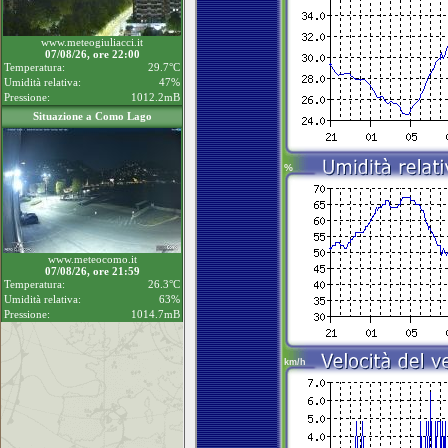
www.meteogiuliacci.it
07/08/26, ore 22:00
Temperatura:
29.7°C
Umidità relativa:
47%
Pressione:
1012.2mB
Situazione a Como Lago
www.meteocomo.it
07/08/26, ore 21:59
Temperatura:
26.3°C
Umidità relativa:
63%
Pressione:
1014.7mB