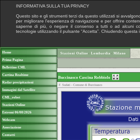
INFORMATIVA SULLA TUA PRIVACY
Questo sito e gli strumenti terzi da questo utilizzati si avvalgon
per migliorare l'esperienza di navigazione e per offrire conten
saperne di più, o negare il consenso a tutti o ad alcuni cook
tecnologie utilizzando il pulsante “Accetta”. Chiudendo questa 
Puoi sostenere le nostre attività con una do
Home
Stazioni Online
›
Lombardia
›
Milano
Prima Pagina
Bollettino CML
Cartina Realtime
Buccinasco Cascina Robbiolo
Radar precipitazioni
F. Sudati - Comune di Buccinasco
Immagini dal Satellite
CML_robot
Stazioni Online
Estremi 06/08/2026
Webcam
Associazione
Contatti