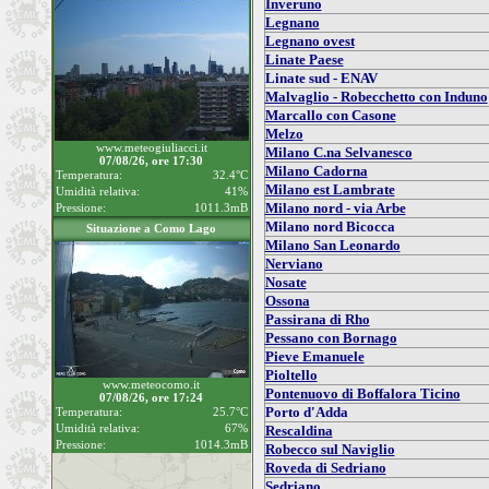
Inveruno
Legnano
Legnano ovest
Linate Paese
Linate sud - ENAV
Malvaglio - Robecchetto con Induno
Marcallo con Casone
Melzo
www.meteogiuliacci.it
Milano C.na Selvanesco
07/08/26, ore 17:30
Milano Cadorna
Temperatura:
32.4°C
Milano est Lambrate
Umidità relativa:
41%
Milano nord - via Arbe
Pressione:
1011.3mB
Milano nord Bicocca
Situazione a Como Lago
Milano San Leonardo
Nerviano
Nosate
Ossona
Passirana di Rho
Pessano con Bornago
Pieve Emanuele
Pioltello
www.meteocomo.it
Pontenuovo di Boffalora Ticino
07/08/26, ore 17:24
Porto d'Adda
Temperatura:
25.7°C
Umidità relativa:
67%
Rescaldina
Pressione:
1014.3mB
Robecco sul Naviglio
Roveda di Sedriano
Sedriano