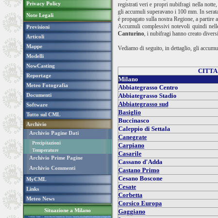
Privacy Policy
registrati veri e propri nubifragi nella no
gli accumuli superavano i 100 mm. In serata
Note Legali
è propagato sulla nostra Regione, a partire a
Accumuli complessivi notevoli quindi nell
Previsioni
Canturino
, i nubifragi hanno creato divers
Articoli
Mappe
Vediamo di seguito, in dettaglio, gli accumuli
Modelli
NowCasting
CITTA
Reportage
Milano
Meteo Fotografia
Abbiategrasso Centro
Documenti
Abbiategrasso Stadio
Abbiategrasso sud
Software
Basiglio
Tutto sul CML
Buccinasco
Archivio
Caleppio di Settala
Archivio Pagine Dati
Canegrate
Precipitazioni
Carpiano
Temperature
Casarile
Archivio Prime Pagine
Cassano d'Adda
Archivio Commenti
Castano Primo
Cesano Boscone
MyCML
Cesate
Links
Corbetta
Meteo News
Corsico Europa
Situazione a Milano
Gaggiano