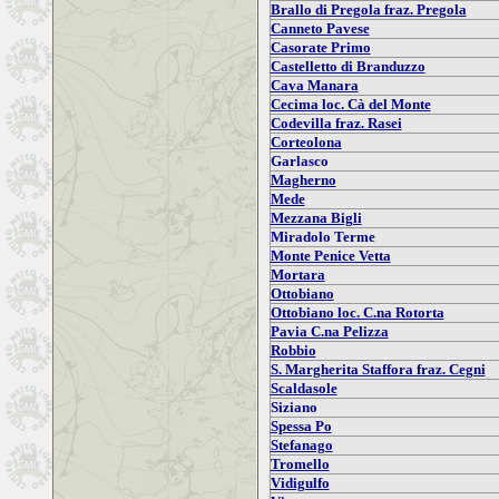
Brallo di Pregola fraz. Pregola
Canneto Pavese
Casorate Primo
Castelletto di Branduzzo
Cava Manara
Cecima loc. Cà del Monte
Codevilla fraz. Rasei
Corteolona
Garlasco
Magherno
Mede
Mezzana Bigli
Miradolo Terme
Monte Penice Vetta
Mortara
Ottobiano
Ottobiano loc. C.na Rotorta
Pavia C.na Pelizza
Robbio
S. Margherita Staffora fraz. Cegni
Scaldasole
Siziano
Spessa Po
Stefanago
Tromello
Vidigulfo