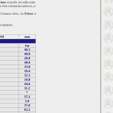
sciane
in poche ore nella notte
 forti correnti da sudovest, si
el Comasco dove, tra
Erbese e
e limitrofe.
ONI
mm
n.p
46.5
48.0
28.0
40.0
35.0
10.4
32.3
18.8
44.6
11.2
*
57.2
2.0
37.8
62.2