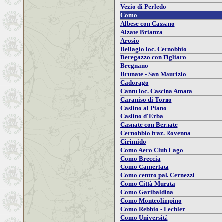
Vezio di Perledo
Como
Albese con Cassano
Alzate Brianza
Arosio
Bellagio loc. Cernobbio
Beregazzo con Figliaro
Bregnano
Brunate - San Maurizio
Cadorago
Cantu loc. Cascina Amata
Caraniso di Torno
Caslino al Piano
Caslino d'Erba
Casnate con Bernate
Cernobbio fraz. Rovenna
Cirimido
Como Aero Club Lago
Como Breccia
Como Camerlata
Como centro pal. Cernezzi
Como Città Murata
Como Garibaldina
Como Monteolimpino
Como Rebbio - Lechler
Como Università