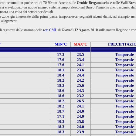
tte, con accumuli in poche ore di 70-90mm. Anche sulle
Orobie Bergamasche
e nelle
Valli Bre
 si è sviluppato un nuovo intenso sistema temporalesco sul Basso Piemonte che, trascinato dalle
ncora una volta dai settori occidentali.
e zone già interessate dalla prima passa temporalesca; segnalati alcuni danni, ad esempio n
i allagamenti.
 registrati dalle stazioni della
rete CML
di
Giovedì 12 Agosto 2010
sulla nostra Regione e zon
'
MIN°C
MAX°C
PRECIPITAZI
17.3
23.5
Temporale
17.6
23.4
Temporale
17.6
24.1
Temporale
18.1
23.6
Temporale
18.4
24.4
Temporale
18.2
24.2
Temporale
18.2
25.6
Temporale
18.6
24.3
Temporale
18.6
23.2
Temporale
18.2
26.5
Temporale
18.2
24.1
Temporale
18.7
24.0
Temporale
17.1
24.9
Temporale
19.3
25.8
Temporale
18.3
24.0
Temporale
18.3
23.9
Temporale