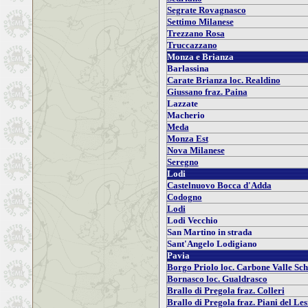
Segrate Rovagnasco
Settimo Milanese
Trezzano Rosa
Truccazzano
Monza e Brianza
Barlassina
Carate Brianza loc. Realdino
Giussano fraz. Paina
Lazzate
Macherio
Meda
Monza Est
Nova Milanese
Seregno
Lodi
Castelnuovo Bocca d'Adda
Codogno
Lodi
Lodi Vecchio
San Martino in strada
Sant'Angelo Lodigiano
Pavia
Borgo Priolo loc. Carbone Valle Sch
Bornasco loc. Gualdrasco
Brallo di Pregola fraz. Colleri
Brallo di Pregola fraz. Piani del Le