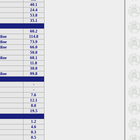
40.1
24.4
53.8
35.1
60.2
dine
114.8
dine
73.9
dine
66.0
50.0
dine
68.1
11.8
30.0
dine
99.8
-
-
7.6
12.1
8.0
19.5
1.2
4.6
0.3
0.5