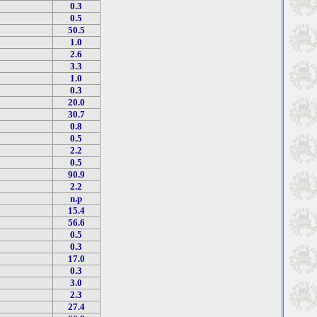
0.3
0.5
50.5
1.0
2.6
3.3
1.0
0.3
20.0
30.7
0.8
0.5
2.2
0.5
90.9
2.2
n.p
15.4
56.6
0.5
0.3
17.0
0.3
3.0
2.3
27.4