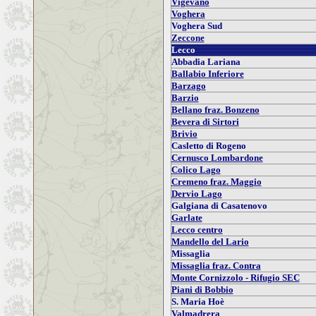
Vigevano
Voghera
Voghera Sud
Zeccone
Lecco
Abbadia Lariana
Ballabio Inferiore
Barzago
Barzio
Bellano fraz. Bonzeno
Bevera di Sirtori
Brivio
Casletto di Rogeno
Cernusco Lombardone
Colico Lago
Cremeno fraz. Maggio
Dervio Lago
Galgiana di Casatenovo
Garlate
Lecco centro
Mandello del Lario
Missaglia
Missaglia fraz. Contra
Monte Cornizzolo - Rifugio SEC
Piani di Bobbio
S. Maria Hoè
Valmadrera