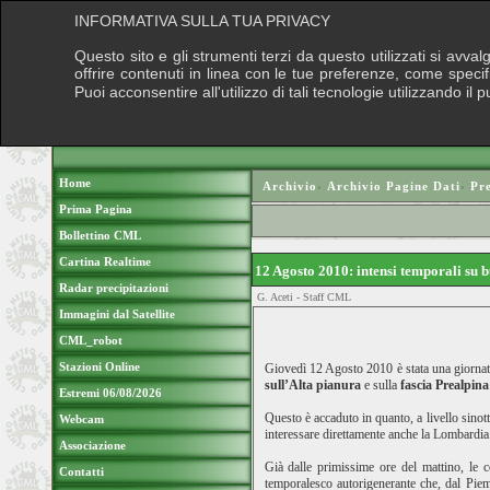
INFORMATIVA SULLA TUA PRIVACY
Questo sito e gli strumenti terzi da questo utilizzati si avva
offrire contenuti in linea con le tue preferenze, come speci
Puoi acconsentire all'utilizzo di tali tecnologie utilizzando 
Home
Archivio
›
Archivio Pagine Dati
›
Pre
Prima Pagina
Bollettino CML
Cartina Realtime
12 Agosto 2010: intensi temporali su 
Radar precipitazioni
G. Aceti - Staff CML
Immagini dal Satellite
CML_robot
Stazioni Online
Giovedì 12 Agosto 2010 è stata una giornata 
sull’Alta pianura
e sulla
fascia Prealpina
Estremi 06/08/2026
Questo è accaduto in quanto, a livello sino
Webcam
interessare direttamente anche la Lombardia.
Associazione
Già dalle primissime ore del mattino, le
Contatti
temporalesco autorigenerante che, dal Piem