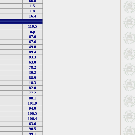
66.8
1.5
1.8
16.4
110.5
n.p
67.6
67.6
49.8
89.4
93.3
63.0
78.2
30.2
88.9
18.3
82.0
77.2
88.1
101.9
94.0
106.5
106.4
63.6
90.5
99.1