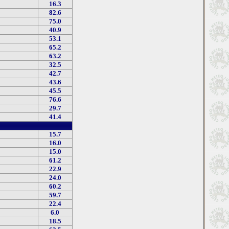
16.3
82.6
75.0
40.9
53.1
65.2
63.2
32.5
42.7
43.6
45.5
76.6
29.7
41.4
15.7
16.0
15.0
61.2
22.9
24.0
60.2
59.7
22.4
6.0
18.5