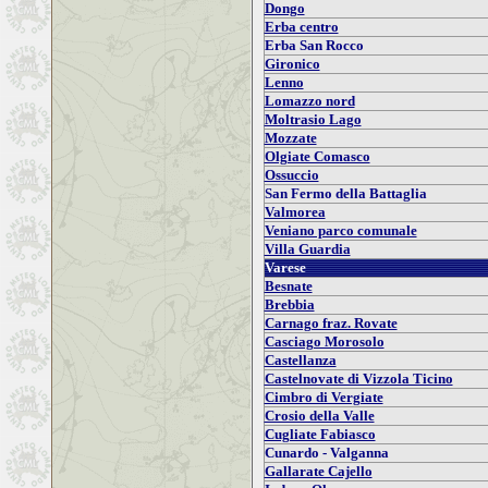
Dongo
Erba centro
Erba San Rocco
Gironico
Lenno
Lomazzo nord
Moltrasio Lago
Mozzate
Olgiate Comasco
Ossuccio
San Fermo della Battaglia
Valmorea
Veniano parco comunale
Villa Guardia
Varese
Besnate
Brebbia
Carnago fraz. Rovate
Casciago Morosolo
Castellanza
Castelnovate di Vizzola Ticino
Cimbro di Vergiate
Crosio della Valle
Cugliate Fabiasco
Cunardo - Valganna
Gallarate Cajello