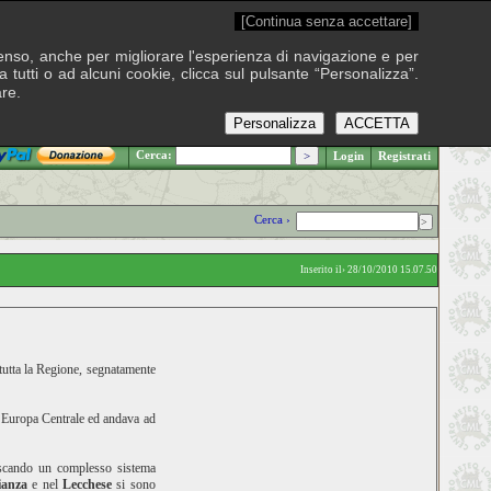
[Continua senza accettare]
onsenso, anche per migliorare l'esperienza di navigazione e per
 tutti o ad alcuni cookie, clicca sul pulsante “Personalizza”.
are.
Personalizza
ACCETTA
.: Venerdì 7 agosto 2026
Cerca:
Login
Registrati
Cerca ›
Inserito il› 28/10/2010 15.07.50
tutta la Regione, segnatamente
ll’Europa Centrale ed andava ad
escando un complesso sistema
ianza
e nel
Lecchese
si sono