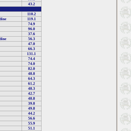
43.2
110.2
dine
119.1
74.9
96.0
37.6
dine
56.3
47.0
66.3
131.1
74.4
74.0
82.0
48.8
64.3
61.2
48.3
42.7
48.8
39.8
49.8
44.2
56.6
55.9
51.1