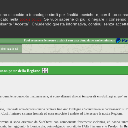
lgono di cookie o tecnologie simili per finalità tecniche e, con il tuo c
ficato nella
. Se vuoi saperne di più, o negare il consenso a
cookie policy
il pulsante “Accetta”. Chiudendo questa informativa, continui senza accett
Puoi sostenere le nostre attività con una donazione anche minima:
cipitazioni
buona parte della Regione
durante la quale, da mattina a sera, si sono alternati diversi
temporali e
nubifragi
un po’ su 
.
ttico, una vasta area depressionaria centrata tra Gran Bretagna e Scandinavia si “abbassava” su
 Così, l’intenso sistema frontale ad essa associato è andato ad interessare la nostra Regione.
 correnti si sono orientate da SudOvest con componente fortemente ciclonica, ed hanno inn
onte, ha raggiunto la Lombardia, coinvolgendo soprattutto l'Alta Pianura e le Prealpi. In
Br