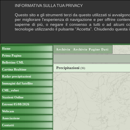
INFORMATIVA SULLA TUA PRIVACY
Questo sito e gli strumenti terzi da questo utilizzati si avvalgon
per migliorare l'esperienza di navigazione e per offrire conten
saperne di più, o negare il consenso a tutti o ad alcuni cook
tecnologie utilizzando il pulsante “Accetta”. Chiudendo questa 
Puoi sostenere le nostre attività con una do
Home
Archivio
›
Archivio Pagine Dati
Prima Pagina
Bollettino CML
Precipitazioni
(36)
Cartina Realtime
Radar precipitazioni
Immagini dal Satellite
CML_robot
Stazioni Online
Estremi 05/08/2026
Webcam
Associazione
Contatti