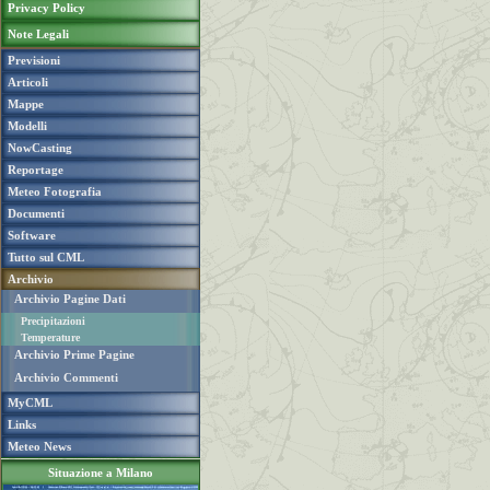
Privacy Policy
Note Legali
Previsioni
Articoli
Mappe
Modelli
NowCasting
Reportage
Meteo Fotografia
Documenti
Software
Tutto sul CML
Archivio
Archivio Pagine Dati
Precipitazioni
Temperature
Archivio Prime Pagine
Archivio Commenti
MyCML
Links
Meteo News
Situazione a Milano