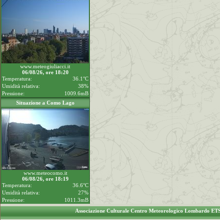
www.meteogiuliacci.it
06/08/26, ore 18:20
Temperatura:
36.1°C
Umidità relativa:
38%
Pressione:
1009.6mB
Situazione a Como Lago
www.meteocomo.it
06/08/26, ore 18:19
Temperatura:
36.6°C
Umidità relativa:
27%
Pressione:
1011.3mB
Associazione Culturale Centro Meteorologico Lombardo ET