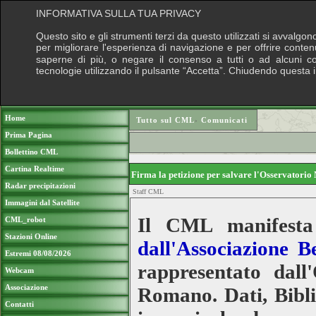
INFORMATIVA SULLA TUA PRIVACY
Questo sito e gli strumenti terzi da questo utilizzati si avvalgon
per migliorare l'esperienza di navigazione e per offrire conten
saperne di più, o negare il consenso a tutti o ad alcuni cook
tecnologie utilizzando il pulsante “Accetta”. Chiudendo questa 
Puoi sostenere le nostre attività con una do
Home
Tutto sul CML
›
Comunicati
Prima Pagina
Bollettino CML
Cartina Realtime
Firma la petizione per salvare l'Osservatori
Radar precipitazioni
Staff CML
Immagini dal Satellite
Il CML manifesta 
CML_robot
Stazioni Online
dall'Associazione B
Estremi 08/08/2026
rappresentato dall
Webcam
Associazione
Romano. Dati, Biblio
Contatti