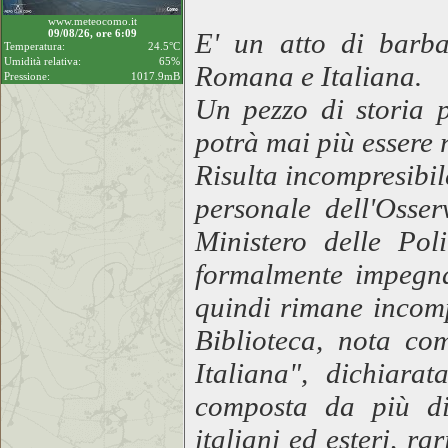
www.meteocomo.it
09/08/26, ore 6:09
E' un atto di barba
Temperatura:
24.5°C
Umidità relativa:
65%
Romana e Italiana.
Pressione:
1017.9mB
Un pezzo di storia p
potrà mai più essere 
Risulta incompresibil
personale dell'Osser
Ministero delle Poli
formalmente impegnat
quindi rimane incomp
Biblioteca, nota co
Italiana", dichiara
composta da più di 
italiani ed esteri, ra