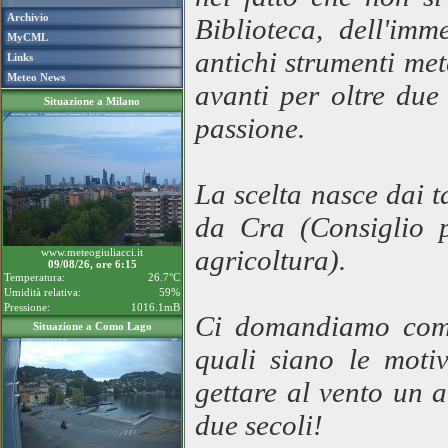
Archivio
Biblioteca, dell'imm
MyCML
antichi strumenti me
Links
Meteo News
avanti per oltre due
Situazione a Milano
passione.
La scelta nasce dai t
da Cra (Consiglio p
agricoltura).
www.meteogiuliacci.it
09/08/26, ore 6:15
Temperatura:
26.7°C
Umidità relativa:
59%
Pressione:
1016.1mB
Ci domandiamo come 
Situazione a Como Lago
quali siano le moti
gettare al vento un a
due secoli!