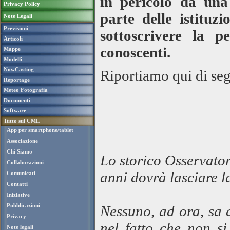
in pericolo da una
Privacy Policy
parte delle istituzi
Note Legali
Previsioni
sottoscrivere la p
Articoli
conoscenti.
Mappe
Modelli
NowCasting
Riportiamo qui di segu
Reportage
Meteo Fotografia
Documenti
Software
Tutto sul CML
App per smartphone/tablet
Associazione
Chi Siamo
Lo storico Osservato
Collaborazioni
anni dovrà lasciare l
Comunicati
Contatti
Iniziative
Pubblicazioni
Nessuno, ad ora, sa 
Privacy
nel fatto che non si
Note legali