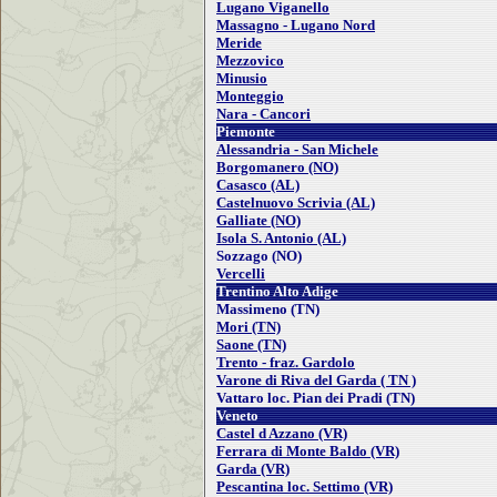
Lugano Viganello
Massagno - Lugano Nord
Meride
Mezzovico
Minusio
Monteggio
Nara - Cancori
Piemonte
Alessandria - San Michele
Borgomanero (NO)
Casasco (AL)
Castelnuovo Scrivia (AL)
Galliate (NO)
Isola S. Antonio (AL)
Sozzago (NO)
Vercelli
Trentino Alto Adige
Massimeno (TN)
Mori (TN)
Saone (TN)
Trento - fraz. Gardolo
Varone di Riva del Garda ( TN )
Vattaro loc. Pian dei Pradi (TN)
Veneto
Castel d Azzano (VR)
Ferrara di Monte Baldo (VR)
Garda (VR)
Pescantina loc. Settimo (VR)