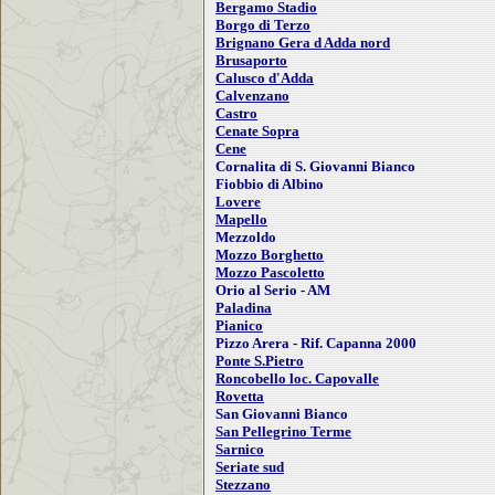
Bergamo Stadio
Borgo di Terzo
Brignano Gera d Adda nord
Brusaporto
Calusco d'Adda
Calvenzano
Castro
Cenate Sopra
Cene
Cornalita di S. Giovanni Bianco
Fiobbio di Albino
Lovere
Mapello
Mezzoldo
Mozzo Borghetto
Mozzo Pascoletto
Orio al Serio - AM
Paladina
Pianico
Pizzo Arera - Rif. Capanna 2000
Ponte S.Pietro
Roncobello loc. Capovalle
Rovetta
San Giovanni Bianco
San Pellegrino Terme
Sarnico
Seriate sud
Stezzano