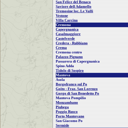
San Felice del Benaco
Saviore dell Adamello
Tremosine loc. Le Valli
Vestone
Villa Carcina
Cremona
Capergnanica
Casalmaggiore
Castelverde
Credera - Rubbiano
Crema
Cremona centro
Palazzo Pignano
Passarera di Capergnanica
Spino Adda
Tidolo di Sospiro
Mantova
Asola
Borgofranco sul Po
Goito - Fraz. San Lorenzo
Gorgo di San Benedetto Po
Mantova Pompilio
Monzambano
Piubega
Poggio Rusco
Porto Mantovano
San Giacomo Po
Sermide