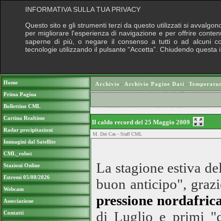
INFORMATIVA SULLA TUA PRIVACY
Questo sito e gli strumenti terzi da questo utilizzati si avvalgon
per migliorare l'esperienza di navigazione e per offrire conten
saperne di più, o negare il consenso a tutti o ad alcuni cook
tecnologie utilizzando il pulsante “Accetta”. Chiudendo questa 
Puoi sostenere le nostre attività con una do
Home
Archivio
›
Archivio Pagine Dati
›
Temperatu
Prima Pagina
Bollettino CML
Cartina Realtime
Il caldo record del 25 Maggio 2009
Radar precipitazioni
M. Dei Cas - Staff CML
Immagini dal Satellite
CML_robot
La stagione estiva del
Stazioni Online
Estremi 05/08/2026
buon anticipo", graz
Webcam
pressione nordafric
Associazione
di Luglio e primi "d
Contatti