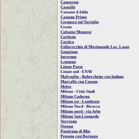
Canegrate
Casarile
Cassano d Adda
Castano Primo
Cernusco sul Naviglio
Cesate
Cologno Monzese
Corbetta
Corsico
Fallavecchia di Morimondo Loc. Lasso
Gaggiano
Inveruno
Legnano
Linate Paese
Linate sud - ENAV
Malvaglio - Robecchetto con Induno
Marcallo con Casone
Melzo
Milano - Città Studi
Milano Cadorna
Milano est - Lambrate
Milano Nord - Bicocca
Milano nord - via Arbe
Milano San Leonardo
Nerviano
Ossona
Passirana di Rho
Pessano con Bornago