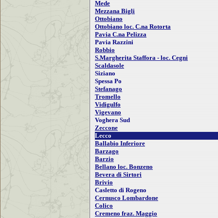
Mede
Mezzana Bigli
Ottobiano
Ottobiano loc. C.na Rotorta
Pavia C.na Pelizza
Pavia Razzini
Robbio
S.Margherita Staffora - loc. Cegni
Scaldasole
Siziano
Spessa Po
Stefanago
Tromello
Vidigulfo
Vigevano
Voghera Sud
Zeccone
Lecco
Ballabio Inferiore
Barzago
Barzio
Bellano loc. Bonzeno
Bevera di Sirtori
Brivio
Casletto di Rogeno
Cernusco Lombardone
Colico
Cremeno fraz. Maggio