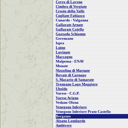
Cerro di Laveno
Cimbro di Vergiate
Crosio della Valle
Cugliate Fabiasco
Cunardo - Valganna
Gallarate Arnate
Gallarate Cajello
Gazzada Schianno
Gerenzano
Ispra
Luino
Luvinate
Maccagno
Malpensa - ENAV
Monate
Nizzolina di Marnate
Rovate di Carnago
S. Macario di Samarate
Tronzano Lago Maggiore
Uboldo
Varese - C.G.P.
Varese Avigno
Vedano Olona
Venegono Inferiore
Venegono Inferiore Prato Castello
Bergamo
Alzano Lombardo
Ambivere