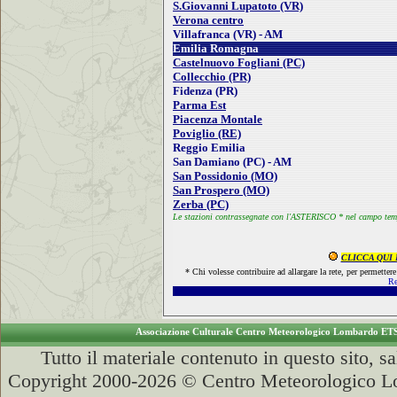
S.Giovanni Lupatoto (VR)
Verona centro
Villafranca (VR) - AM
Emilia Romagna
Castelnuovo Fogliani (PC)
Collecchio (PR)
Fidenza (PR)
Parma Est
Piacenza Montale
Poviglio (RE)
Reggio Emilia
San Damiano (PC) - AM
San Possidonio (MO)
San Prospero (MO)
Zerba (PC)
Le stazioni contrassegnate con l'ASTERISCO * nel campo te
CLICCA QUI
* Chi volesse contribuire ad allargare la rete, per permette
R
Associazione Culturale Centro Meteorologico Lombardo ET
Tutto il materiale contenuto in questo sito, s
Copyright 2000-2026 © Centro Meteorologico Lo