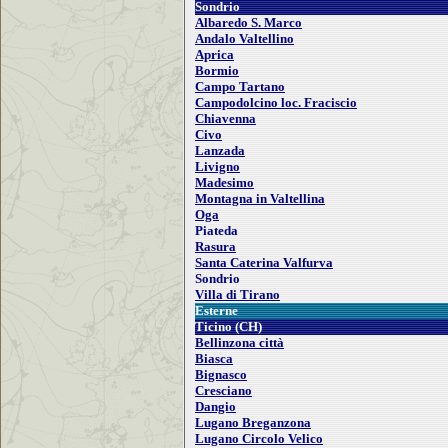
Sondrio
Albaredo S. Marco
Andalo Valtellino
Aprica
Bormio
Campo Tartano
Campodolcino loc. Fraciscio
Chiavenna
Civo
Lanzada
Livigno
Madesimo
Montagna in Valtellina
Oga
Piateda
Rasura
Santa Caterina Valfurva
Sondrio
Villa di Tirano
Esterne
Ticino (CH)
Bellinzona città
Biasca
Bignasco
Cresciano
Dangio
Lugano Breganzona
Lugano Circolo Velico