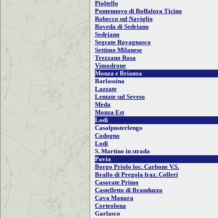
Pioltello
Pontenuovo di Boffalora Ticino
Robecco sul Naviglio
Roveda di Sedriano
Sedriano
Segrate Rovagnasco
Settimo Milanese
Trezzano Rosa
Vimodrone
Monza e Brianza
Barlassina
Lazzate
Lentate sul Seveso
Meda
Monza Est
Lodi
Casalpusterlengo
Codogno
Lodi
S. Martino in strada
Pavia
Borgo Priolo loc. Carbone V.S.
Brallo di Pregola fraz. Colleri
Casorate Primo
Castelletto di Branduzzo
Cava Manara
Corteolona
Garlasco