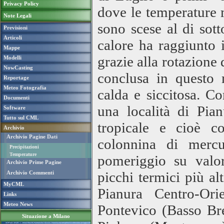
Privacy Policy
dove le temperature 
Note Legali
sono scese al di sot
Previsioni
Articoli
calore ha raggiunto 
Mappe
grazie alla rotazione 
Modelli
NowCasting
conclusa in questo 
Reportage
Meteo Fotografia
calda e siccitosa. C
Documenti
una località di Pia
Software
Tutto sul CML
tropicale e cioè c
Archivio
Archivio Pagine Dati
colonnina di mercu
Precipitazioni
Temperature
pomeriggio su valo
Archivio Prime Pagine
picchi termici più al
Archivio Commenti
MyCML
Pianura Centro-Ori
Links
Meteo News
Pontevico (Basso Br
Situazione a Milano