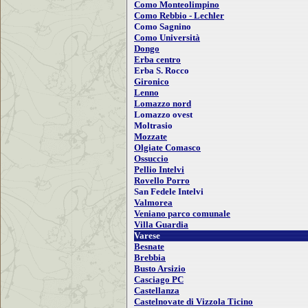
Como Monteolimpino
Como Rebbio - Lechler
Como Sagnino
Como Università
Dongo
Erba centro
Erba S. Rocco
Gironico
Lenno
Lomazzo nord
Lomazzo ovest
Moltrasio
Mozzate
Olgiate Comasco
Ossuccio
Pellio Intelvi
Rovello Porro
San Fedele Intelvi
Valmorea
Veniano parco comunale
Villa Guardia
Varese
Besnate
Brebbia
Busto Arsizio
Casciago PC
Castellanza
Castelnovate di Vizzola Ticino