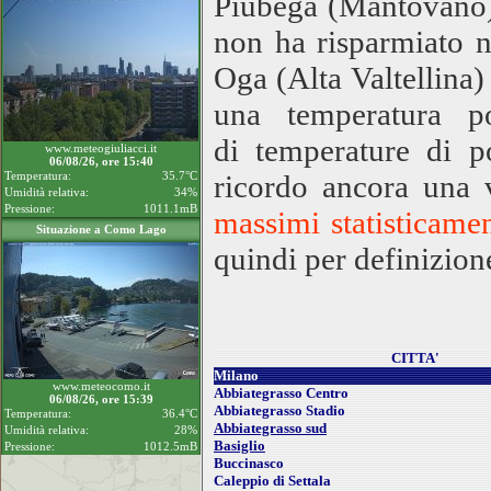
Piubega (Mantovano) 
non ha risparmiato 
Oga (Alta Valtellina)
una temperatura p
di temperature di p
www.meteogiuliacci.it
06/08/26, ore 15:40
Temperatura:
35.7°C
ricordo ancora una 
Umidità relativa:
34%
Pressione:
1011.1mB
massimi statisticamen
Situazione a Como Lago
quindi per definizion
CITTA'
Milano
www.meteocomo.it
Abbiategrasso Centro
06/08/26, ore 15:39
Abbiategrasso Stadio
Temperatura:
36.4°C
Abbiategrasso sud
Umidità relativa:
28%
Basiglio
Pressione:
1012.5mB
Buccinasco
Caleppio di Settala