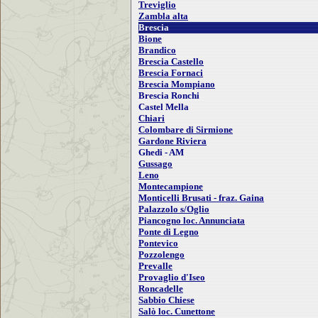
Treviglio
Zambla alta
Brescia
Bione
Brandico
Brescia Castello
Brescia Fornaci
Brescia Mompiano
Brescia Ronchi
Castel Mella
Chiari
Colombare di Sirmione
Gardone Riviera
Ghedi - AM
Gussago
Leno
Montecampione
Monticelli Brusati - fraz. Gaina
Palazzolo s/Oglio
Piancogno loc. Annunciata
Ponte di Legno
Pontevico
Pozzolengo
Prevalle
Provaglio d'Iseo
Roncadelle
Sabbio Chiese
Salò loc. Cunettone