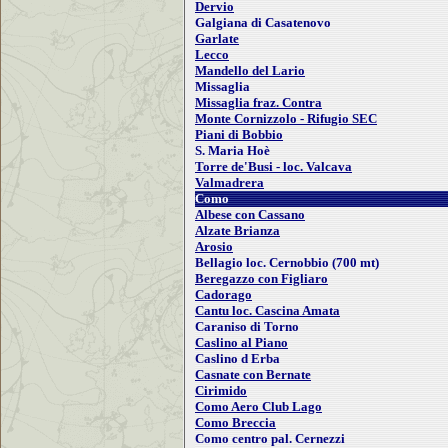
Dervio
Galgiana di Casatenovo
Garlate
Lecco
Mandello del Lario
Missaglia
Missaglia fraz. Contra
Monte Cornizzolo - Rifugio SEC
Piani di Bobbio
S. Maria Hoè
Torre de'Busi - loc. Valcava
Valmadrera
Como
Albese con Cassano
Alzate Brianza
Arosio
Bellagio loc. Cernobbio (700 mt)
Beregazzo con Figliaro
Cadorago
Cantu loc. Cascina Amata
Caraniso di Torno
Caslino al Piano
Caslino d Erba
Casnate con Bernate
Cirimido
Como Aero Club Lago
Como Breccia
Como centro pal. Cernezzi