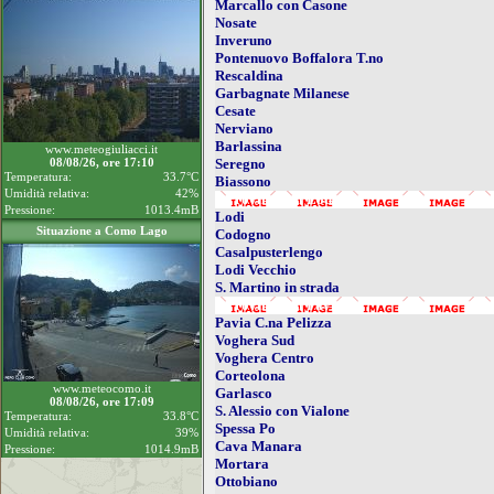
Marcallo con Casone
Nosate
Inveruno
Pontenuovo Boffalora T.no
Rescaldina
Garbagnate Milanese
Cesate
Nerviano
Barlassina
www.meteogiuliacci.it
08/08/26, ore 17:10
Seregno
Temperatura:
33.7°C
Biassono
Umidità relativa:
42%
- Provincia di Lodi
Pressione:
1013.4mB
Lodi
Situazione a Como Lago
Codogno
Casalpusterlengo
Lodi Vecchio
S. Martino in strada
- Provincia di Pavia
Pavia C.na Pelizza
Voghera Sud
Voghera Centro
Corteolona
www.meteocomo.it
Garlasco
08/08/26, ore 17:09
S. Alessio con Vialone
Temperatura:
33.8°C
Spessa Po
Umidità relativa:
39%
Cava Manara
Pressione:
1014.9mB
Mortara
Ottobiano