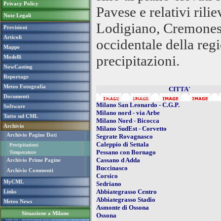
Privacy Policy
Pavese e relativi rili
Note Legali
Lodigiano, Cremonese
Previsioni
Articoli
occidentale della reg
Mappe
precipitazioni.
Modelli
NowCasting
Reportage
Meteo Fotografia
CITTA'
Documenti
- Provincia di Milano
Milano San Leonardo - C.G.P.
Software
Milano nord - via Arbe
Tutto sul CML
Milano Nord - Bicocca
Archivio
Milano SudEst - Corvetto
Archivio Pagine Dati
Segrate Rovagnasco
Caleppio di Settala
Precipitazioni
Pessano con Bornago
Temperature
Cassano d Adda
Archivio Prime Pagine
Buccinasco
Archivio Commenti
Corsico
MyCML
Sedriano
Abbiategrasso Centro
Links
Abbiategrasso Stadio
Meteo News
Asmonte di Ossona
Situazione a Milano
Ossona