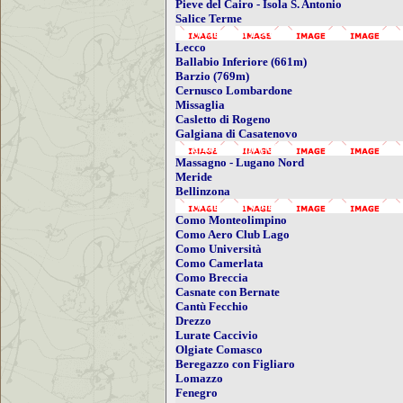
Pieve del Cairo - Isola S. Antonio
Salice Terme
- Provincia di Lecco
Lecco
Ballabio Inferiore (661m)
Barzio (769m)
Cernusco Lombardone
Missaglia
Casletto di Rogeno
Galgiana di Casatenovo
- Canton Ticino ( CH )
Massagno - Lugano Nord
Meride
Bellinzona
- Provincia di Como
Como Monteolimpino
Como Aero Club Lago
Como Università
Como Camerlata
Como Breccia
Casnate con Bernate
Cantù Fecchio
Drezzo
Lurate Caccivio
Olgiate Comasco
Beregazzo con Figliaro
Lomazzo
Fenegro