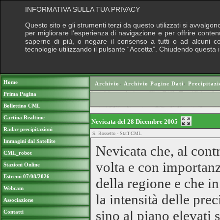
INFORMATIVA SULLA TUA PRIVACY
Questo sito e gli strumenti terzi da questo utilizzati si avvalgon
per migliorare l'esperienza di navigazione e per offrire conten
saperne di più, o negare il consenso a tutti o ad alcuni cook
tecnologie utilizzando il pulsante “Accetta”. Chiudendo questa 
Puoi sostenere le nostre attività con una do
Home
Archivio
›
Archivio Pagine Dati
›
Precipitazi
Prima Pagina
Bollettino CML
Cartina Realtime
Nevicata del 28 Dicembre 2005
Radar precipitazioni
S. Rossetto - Staff CML
Immagini dal Satellite
Nevicata che, al contr
CML_robot
volta e con importanz
Stazioni Online
Estremi 07/08/2026
della regione e che i
Webcam
la intensità delle pre
Associazione
sino al piano elevati
Contatti