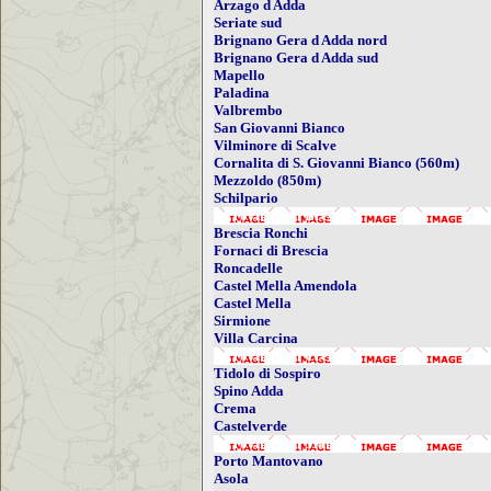
Arzago d Adda
Seriate sud
Brignano Gera d Adda nord
Brignano Gera d Adda sud
Mapello
Paladina
Valbrembo
San Giovanni Bianco
Vilminore di Scalve
Cornalita di S. Giovanni Bianco (560m)
Mezzoldo (850m)
Schilpario
- Provincia di Brescia
Brescia Ronchi
Fornaci di Brescia
Roncadelle
Castel Mella Amendola
Castel Mella
Sirmione
Villa Carcina
- Provincia di Cremona
Tidolo di Sospiro
Spino Adda
Crema
Castelverde
- Provincia di Mantova
Porto Mantovano
Asola