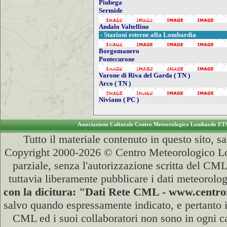
Piubega
Sermide
- Provincia di Sondrio
Andalo Valtellino
- Stazioni esterne alla Lombardia
-
PIEM
Borgomanero
Pontecurone
-
TRENTINO AL
Varone di Riva del Garda ( TN )
Arco ( TN )
-
EMILIA R
Niviano ( PC )
Associazione Culturale Centro Meteorologico Lombardo ET
Tutto il materiale contenuto in questo sito, s
Copyright 2000-2026 © Centro Meteorologico Lo
parziale, senza l'autorizzazione scritta del CML
tuttavia liberamente pubblicare i dati meteorolog
con la dicitura: "Dati Rete CML - www.cent
salvo quando espressamente indicato, e pertanto i
CML ed i suoi collaboratori non sono in ogni cas