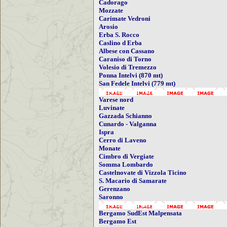
Cadorago
Mozzate
Carimate Vedroni
Arosio
Erba S. Rocco
Caslino d Erba
Albese con Cassano
Caraniso di Torno
Volesio di Tremezzo
Ponna Intelvi (870 mt)
San Fedele Intelvi (779 mt)
- Provincia di Varese
Varese nord
Luvinate
Gazzada Schianno
Cunardo - Valganna
Ispra
Cerro di Laveno
Monate
Cimbro di Vergiate
Somma Lombardo
Castelnovate di Vizzola Ticino
S. Macario di Samarate
Gerenzano
Saronno
- Provincia di Bergamo
Bergamo SudEst Malpensata
Bergamo Est