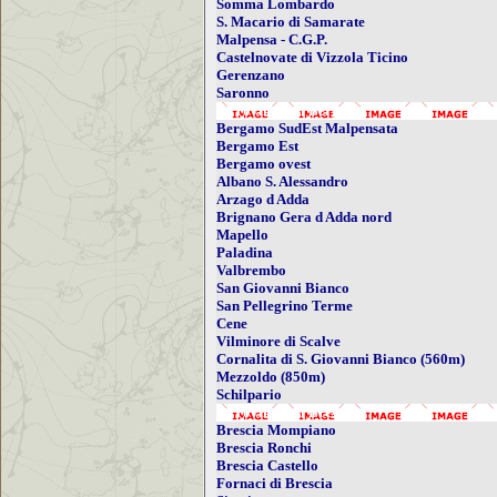
Somma Lombardo
S. Macario di Samarate
Malpensa - C.G.P.
Castelnovate di Vizzola Ticino
Gerenzano
Saronno
- Provincia di Bergamo
Bergamo SudEst Malpensata
Bergamo Est
Bergamo ovest
Albano S. Alessandro
Arzago d Adda
Brignano Gera d Adda nord
Mapello
Paladina
Valbrembo
San Giovanni Bianco
San Pellegrino Terme
Cene
Vilminore di Scalve
Cornalita di S. Giovanni Bianco (560m)
Mezzoldo (850m)
Schilpario
- Provincia di Brescia
Brescia Mompiano
Brescia Ronchi
Brescia Castello
Fornaci di Brescia