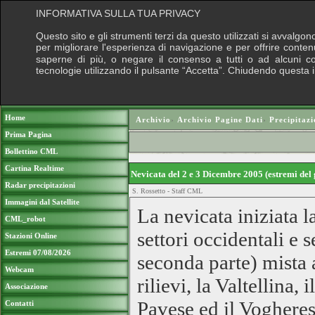
INFORMATIVA SULLA TUA PRIVACY
Questo sito e gli strumenti terzi da questo utilizzati si avvalgon
per migliorare l'esperienza di navigazione e per offrire conten
saperne di più, o negare il consenso a tutti o ad alcuni cook
tecnologie utilizzando il pulsante “Accetta”. Chiudendo questa 
Puoi sostenere le nostre attività con una do
Home
Archivio
›
Archivio Pagine Dati
›
Precipitazi
Prima Pagina
Bollettino CML
Cartina Realtime
Nevicata del 2 e 3 Dicembre 2005 (estremi del
Radar precipitazioni
S. Rossetto - Staff CML
Immagini dal Satellite
La nevicata iniziata l
CML_robot
settori occidentali e 
Stazioni Online
Estremi 07/08/2026
seconda parte) mista 
Webcam
rilievi, la Valtellina, 
Associazione
Pavese ed il Vogheres
Contatti