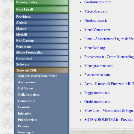
Gardameteo.com
Privacy Policy
Note Legali
MeteoGarda.it
Previsioni
Nordestmeteo.it
Articoli
Mappe
MeteoVeneto.com
Modelli
Limet - Associazione Ligure di Me
NowCasting
Reportage
Meteoland.org
Meteo Fotografia
Romameteo.it - Centro Meteorolo
Documenti
Software
Meteograndine.com
Tutto sul CML
Pianetameteo.com
App per smartphone/tablet
Associazione
Aeris - Il meteo di Firenze e della 
Chi Siamo
Foggiameteo.com
Collaborazioni
Comunicati
Orobiemeteo.com
Contatti
Metwit.net - Meteo diretta & Segna
Iniziative
SQTRADIOMETEO.it - Previsioni 
Pubblicazioni
Privacy
Note legali