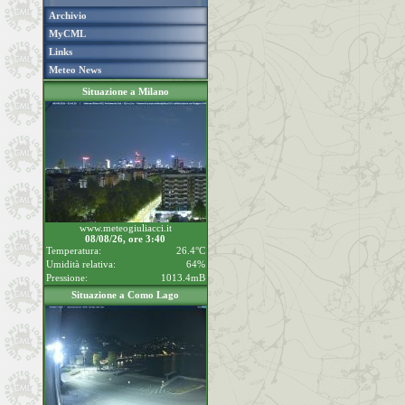
Archivio
MyCML
Links
Meteo News
Situazione a Milano
www.meteogiuliacci.it
08/08/26, ore 3:40
Temperatura:
26.4°C
Umidità relativa:
64%
Pressione:
1013.4mB
Situazione a Como Lago