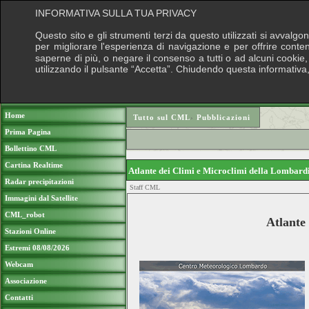
INFORMATIVA SULLA TUA PRIVACY
Questo sito e gli strumenti terzi da questo utilizzati si avvalgo
per migliorare l'esperienza di navigazione e per offrire conte
saperne di più, o negare il consenso a tutti o ad alcuni cookie, 
utilizzando il pulsante “Accetta”. Chiudendo questa informativa
Puoi sostenere le nostre attività con una 
Home
Tutto sul CML
›
Pubblicazioni
Prima Pagina
Bollettino CML
Cartina Realtime
Atlante dei Climi e Microclimi della Lombard
Radar precipitazioni
Staff CML
Immagini dal Satellite
CML_robot
Atlante
Stazioni Online
Estremi 08/08/2026
Webcam
Associazione
Contatti