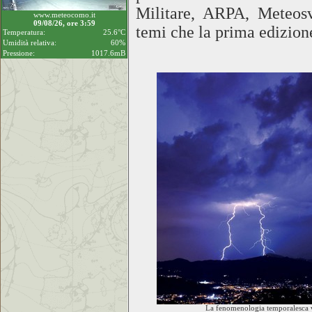
Militare, ARPA, Meteosvi
www.meteocomo.it
09/08/26, ore 3:59
temi che la prima edizion
Temperatura:
25.6°C
Umidità relativa:
60%
Pressione:
1017.6mB
La fenomenologia temporalesca vi