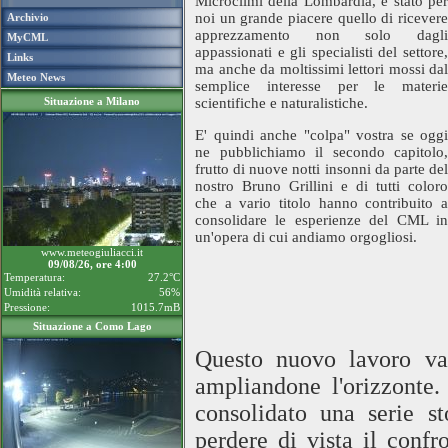
Microclimi della Lombardia, è stato per
noi un grande piacere quello di ricevere
Archivio
apprezzamento non solo dagli
MyCML
appassionati e gli specialisti del settore,
Links
ma anche da moltissimi lettori mossi dal
Meteo News
semplice interesse per le materie
Situazione a Milano
scientifiche e naturalistiche.
E' quindi anche "colpa" vostra se oggi
ne pubblichiamo il secondo capitolo,
frutto di nuove notti insonni da parte del
nostro Bruno Grillini e di tutti coloro
che a vario titolo hanno contribuito a
consolidare le esperienze del CML in
un'opera di cui andiamo orgogliosi.
www.meteogiuliacci.it
09/08/26, ore 4:00
Temperatura:
27.2°C
Umidità relativa:
56%
Pressione:
1015.7mB
Situazione a Como Lago
Questo nuovo lavoro va
ampliandone l'orizzonte
consolidato una serie s
perdere di vista il confro