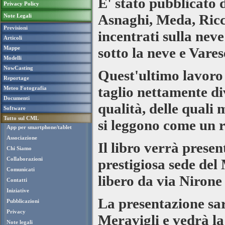
E' stato pubblicato
Privacy Policy
Asnaghi, Meda, Riccia
Note Legali
Previsioni
incentrati sulla nev
Articoli
Mappe
sotto la neve e Vare
Modelli
NowCasting
Quest'ultimo lavoro
Reportage
taglio nettamente di
Meteo Fotografia
Documenti
qualità, delle quali 
Software
Tutto sul CML
si leggono come un 
App per smartphone/tablet
Associazione
Il libro verrà prese
Chi Siamo
Collaborazioni
prestigiosa sede del
Comunicati
libero da via Nirone
Contatti
Iniziative
La presentazione sar
Pubblicazioni
Privacy
Meravigli e vedrà la
Note legali