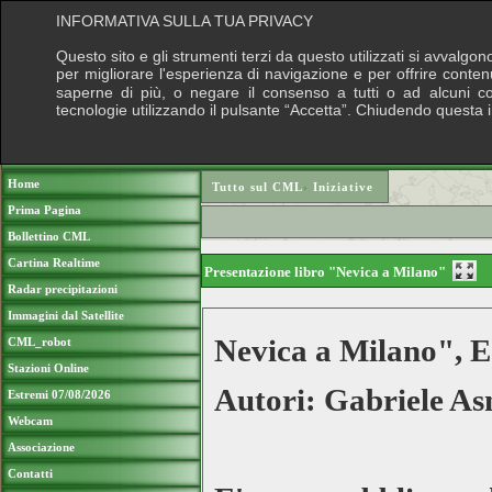
INFORMATIVA SULLA TUA PRIVACY
Questo sito e gli strumenti terzi da questo utilizzati si avvalgon
per migliorare l'esperienza di navigazione e per offrire conten
saperne di più, o negare il consenso a tutti o ad alcuni cook
tecnologie utilizzando il pulsante “Accetta”. Chiudendo questa 
Puoi sostenere le nostre attività con una do
Home
Tutto sul CML
›
Iniziative
Prima Pagina
Bollettino CML
Cartina Realtime
Presentazione libro "Nevica a Milano"
Radar precipitazioni
Immagini dal Satellite
Nevica a Milano", E
CML_robot
Stazioni Online
Autori: Gabriele As
Estremi 07/08/2026
Webcam
Associazione
Contatti