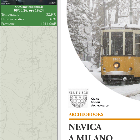
www.meteocomo.it
08/08/26, ore 19:24
Temperatura:
32.9°C
Umidità relativa:
40%
Pressione:
1014.9mB