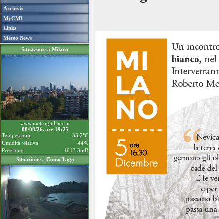
Archivio
MyCML
Links
Meteo News
Situazione a Milano
www.meteogiuliacci.it
08/08/26, ore 19:25
Temperatura:
33.2°C
Umidità relativa:
44%
Pressione:
1013.3mB
Situazione a Como Lago