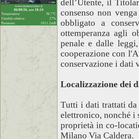
dell’Utente, il Titol
www.meteocomo.it
consenso non venga r
06/08/26, ore 18:24
Temperatura:
36.7°C
Umidità relativa:
27%
obbligato a conser
Pressione:
1011.2mB
ottemperanza agli ob
penale e dalle leggi,
cooperazione con l'Au
conservazione i dati 
Localizzazione dei d
Tutti i dati trattat
elettronico, nonché i
proprietà in co-locat
Milano Via Caldera.