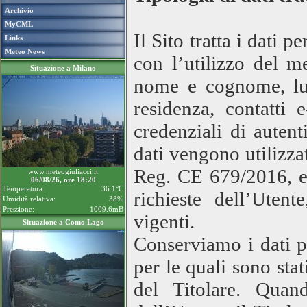
Archivio
MyCML
Il Sito tratta i dati 
Links
Meteo News
con l’utilizzo del m
Situazione a Milano
nome e cognome, luo
residenza, contatti 
credenziali di autent
dati vengono utilizzati
Reg. CE 679/2016, es
www.meteogiuliacci.it
06/08/26, ore 18:20
Temperatura:
36.1°C
richieste dell’Uten
Umidità relativa:
38%
Pressione:
1009.6mB
vigenti.
Situazione a Como Lago
Conserviamo i dati pe
per le quali sono stat
del Titolare. Quan