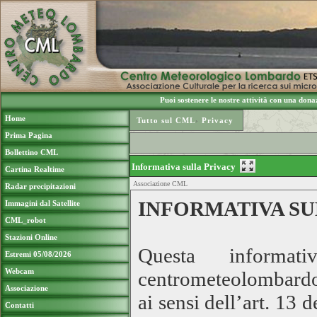
Puoi sostenere le nostre attività con una do
Home
Tutto sul CML
›
Privacy
Prima Pagina
Bollettino CML
Informativa sulla Privacy
Cartina Realtime
Associazione CML
Radar precipitazioni
INFORMATIVA SU
Immagini dal Satellite
CML_robot
Stazioni Online
Questa informa
Estremi 05/08/2026
Webcam
centrometeolombardo.
Associazione
ai sensi dell’art. 13
Contatti