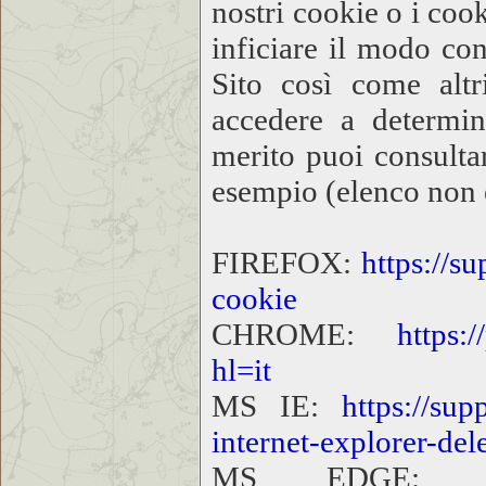
nostri cookie o i cook
inficiare il modo con
Sito così come altr
accedere a determina
merito puoi consultar
esempio (elenco non e
FIREFOX:
https://su
cookie
CHROME:
https://p
hl=it
MS IE:
https://sup
internet-explorer-de
MS EDGE