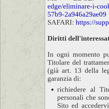
edge/eliminare-i-co
57b9-2a946a29ae09
SAFARI:
https://sup
Diritti dell'interessa
In ogni momento puoi
Titolare del trattam
(già art. 13 della l
garanzia di:
richiedere al Tit
personali che sono
Sito ed accederv