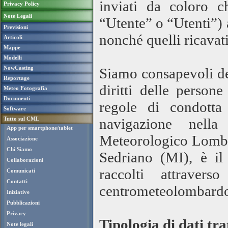
inviati da coloro c
Privacy Policy
Note Legali
“Utente” o “Utenti”) 
Previsioni
nonché quelli ricavati
Articoli
Mappe
Modelli
NowCasting
Siamo consapevoli del
Reportage
diritti delle person
Meteo Fotografia
Documenti
regole di condotta
Software
Tutto sul CML
navigazione nella
App per smartphone/tablet
Meteorologico Lombar
Associazione
Chi Siamo
Sedriano (MI), è il 
Collaborazioni
raccolti attraver
Comunicati
Contatti
centrometeolombardo
Iniziative
Pubblicazioni
Privacy
Tipologia di dati tr
Note legali