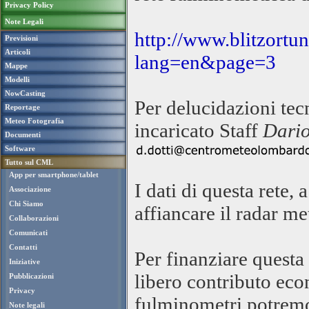
Privacy Policy
Note Legali
http://www.blitzortu
Previsioni
Articoli
lang=en&page=3
Mappe
Modelli
NowCasting
Per delucidazioni tecn
Reportage
Meteo Fotografia
incaricato Staff
Dario
Documenti
Software
Tutto sul CML
App per smartphone/tablet
I dati di questa rete
Associazione
Chi Siamo
affiancare il radar me
Collaborazioni
Comunicati
Contatti
Per finanziare questa
Iniziative
libero contributo eco
Pubblicazioni
Privacy
fulminometri potremo 
Note legali