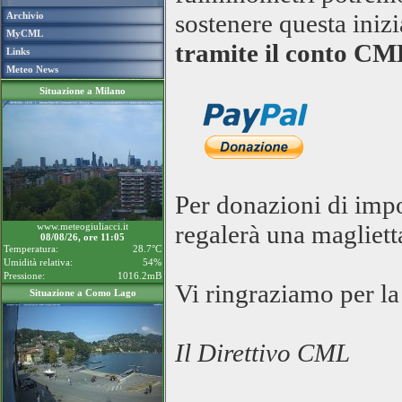
sostenere questa iniz
Archivio
MyCML
tramite il conto CM
Links
Meteo News
Situazione a Milano
Per donazioni di impo
regalerà una magliett
www.meteogiuliacci.it
08/08/26, ore 11:05
Temperatura:
28.7°C
Umidità relativa:
54%
Pressione:
1016.2mB
Vi ringraziamo per la
Situazione a Como Lago
Il Direttivo CML