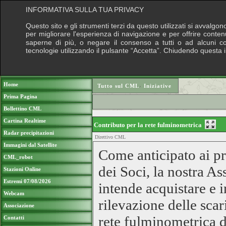
INFORMATIVA SULLA TUA PRIVACY
Questo sito e gli strumenti terzi da questo utilizzati si avvalgon
per migliorare l'esperienza di navigazione e per offrire conten
saperne di più, o negare il consenso a tutti o ad alcuni cook
tecnologie utilizzando il pulsante “Accetta”. Chiudendo questa 
Puoi sostenere le nostre attività con una do
Home
Tutto sul CML
›
Iniziative
Prima Pagina
Bollettino CML
Cartina Realtime
Contributo per la rete fulminometrica
Radar precipitazioni
Direttivo CML
Immagini dal Satellite
Come anticipato ai pr
CML_robot
dei Soci, la nostra As
Stazioni Online
Estremi 07/08/2026
intende acquistare e i
Webcam
rilevazione delle scari
Associazione
rete fulminometrica d
Contatti