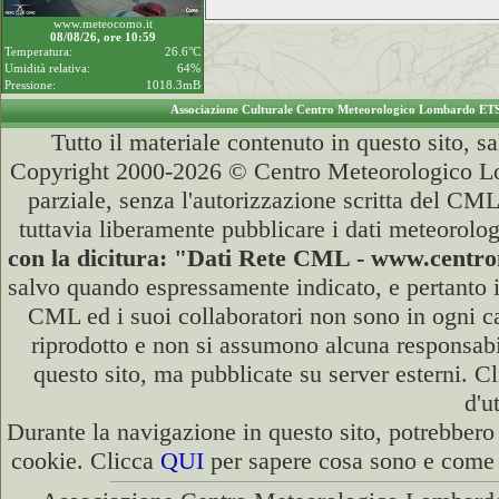
www.meteocomo.it
08/08/26, ore 10:59
Temperatura:
26.6°C
Umidità relativa:
64%
Pressione:
1018.3mB
Associazione Culturale Centro Meteorologico Lombardo ET
Tutto il materiale contenuto in questo sito, s
Copyright 2000-2026 © Centro Meteorologico Lo
parziale, senza l'autorizzazione scritta del CML
tuttavia liberamente pubblicare i dati meteorolog
con la dicitura: "Dati Rete CML - www.cent
salvo quando espressamente indicato, e pertanto i
CML ed i suoi collaboratori non sono in ogni cas
riprodotto e non si assumono alcuna responsabili
questo sito, ma pubblicate su server esterni. C
d'u
Durante la navigazione in questo sito, potrebbero 
cookie. Clicca
QUI
per sapere cosa sono e come d