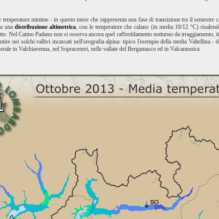
 temperature minime - in questo mese che rappresenta una fase di transizione tra il semestre ca
 ha una
distribuzione altimetrica
, con le temperature che calano (in media 10/12 °C) risalendo d
otto. Nel Catino Padano non si osserva ancora quel raffreddamento notturno da irraggiamento, tip
entire nei solchi vallivi incassati nell'orografia alpina: tipico l'esempio della media Valtellina -
nerale in Valchiavenna, nel Sopraceneri, nelle vallate del Bergamasco ed in Valcamonica.