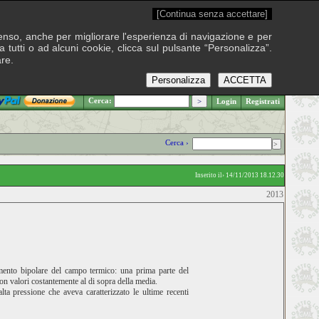
[Continua senza accettare]
onsenso, anche per migliorare l'esperienza di navigazione e per
 tutti o ad alcuni cookie, clicca sul pulsante “Personalizza”.
are.
Personalizza
ACCETTA
.: Giovedì 6 agosto 2026
Cerca:
Login
Registrati
Cerca ›
Inserito il› 14/11/2013 18.12.30
2013
amento bipolare del campo termico: una prima parte del
con valori costantemente al di sopra della media.
alta pressione che aveva caratterizzato le ultime recenti