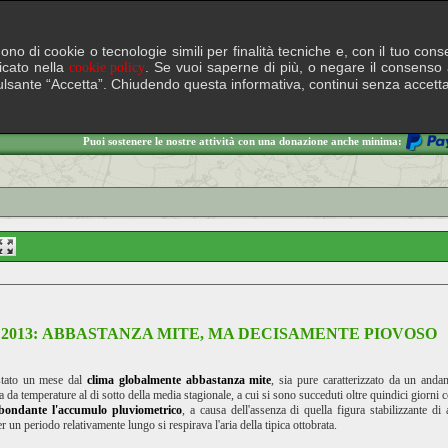
lgono di cookie o tecnologie simili per finalità tecniche e, con il tuo c
ficato nella
. Se vuoi saperne di più, o negare il consenso a
cookie policy
il pulsante “Accetta”. Chiudendo questa informativa, continui senza accett
Puoi sostenere le nostre attività con una donazione anche minima:
2013: ABBASTANZA MITE, MA DECISAMENTE PIOVOSO
stato un mese dal
clima globalmente abbastanza mite
, sia pure caratterizzato da un and
a da temperature al di sotto della media stagionale, a cui si sono succeduti oltre quindici giorni 
bondante l'accumulo pluviometrico
, a causa dell'assenza di quella figura stabilizzante di 
 un periodo relativamente lungo si respirava l'aria della tipica ottobrata.