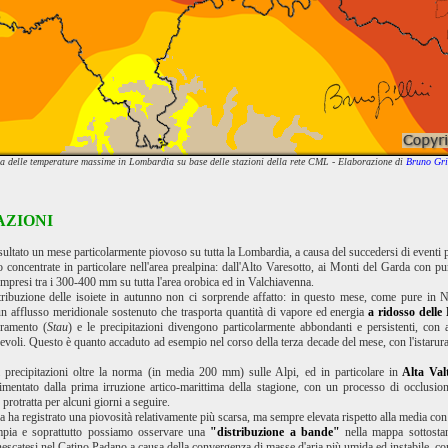
a delle temperature massime in Lombardia su base delle stazioni della rete CML - Elaborazione di
Bruno Gril
AZIONI
ultato un mese particolarmente piovoso su tutta la Lombardia, a causa del succedersi di eventi p
 concentrate in particolare nell'area prealpina: dall'Alto Varesotto, ai Monti del Garda con p
ompresi tra i 300-400 mm su tutta l'area orobica ed in Valchiavenna.
tribuzione delle isoiete in autunno non ci sorprende affatto: in questo mese, come pure in No
 un afflusso meridionale sostenuto che trasporta quantità di vapore ed energia
a ridosso delle 
rramento (
Stau
) e le precipitazioni divengono particolarmente abbondanti e persistenti, co
voli. Questo è quanto accaduto ad esempio nel corso della terza decade del mese, con l'istarura
 precipitazioni oltre la norma (in media 200 mm) sulle Alpi, ed in particolare in
Alta Valt
limentato dalla prima irruzione artico-marittima della stagione, con un processo di occlusio
è protratta per alcuni giorni a seguire.
ha registrato una piovosità relativamente più scarsa, ma sempre elevata rispetto alla media con 
mpia e soprattutto possiamo osservare una
"distribuzione a bande"
nella mappa sottostant
scatesi nel Catino Padano a causa della convergenza di masse d'aria più umida ed instabile, con i