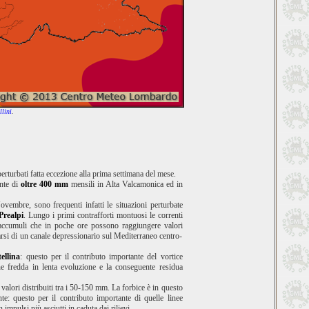
lini
.
erturbati fatta eccezione alla prima settimana del mese.
unte di
oltre 400 mm
mensili in Alta Valcamonica ed in
vembre, sono frequenti infatti le situazioni perturbate
Prealpi
. Lungo i primi contrafforti montuosi le correnti
n accumuli che in poche ore possono raggiungere valori
rsi di un canale depressionario sul Mediterraneo centro-
ellina
: questo per il contributo importante del vortice
ne fredda in lenta evoluzione e la conseguente residua
valori distribuiti tra i 50-150 mm. La forbice è in questo
e: questo per il contributo importante di quelle linee
mpulsi più asciutti in caduta dai rilievi.