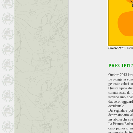
Ottobre 2013
- Medi
PRECIPIT
Ottobre 2013 è ris
Le piogge si sono
generale valori c
Questa tipica dis
caratterizzate da
trovano uno sba
davvero ragguarde
occidentale.
Da segnalare poi
depressionario a
instabilità che si 
La Pianura Padana 
caso piuttosto a
temporalesche inne