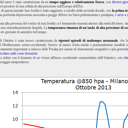
el mese è stata caratterizzata da un
tempo uggioso e relativamente fresco
, con
diverse gio
l persitere di una cellula di alta pressione sull'Europa dell'Est.
 di questa iniziale fase fredda è stato raggiunto a cavallo della seconda decade, con
la prima ir
na profonda depressione associata a piogge diffuse tra l'area pedemontana e prealpina, e
neve a q
elata alla presenza del vortice di aria fredda si è lentamente esaurita attorno alla metà del mese, 
d aria straordinariamente limpida. La
temporanea rimonta di un'onda di alta pressione di s
tre giornate di autentico bel tempo.
i Ottobre è stata invece caratterizzata da
ripetuti episodi di maltempo autunnale
, che h
l Mediterraneo centro-occidentale: l'arrivo di masse d'aria umide e potenzialmente instabili s
catamente importante a ridosso delle Prealpi per azione di sbarramento orografico e più genera
ticolare sulle coste tirreniche
.
so infine con il dominio di un vivace afflusso occidentale semiondulato dall'Atlantico, con
cli
assaggio temporalesco.