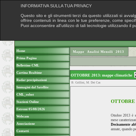
INFORMATIVA SULLA TUA PRIVACY
Questo sito e gli strumenti terzi da questo utilizzati si avva
offrire contenuti in linea con le tue preferenze, come speci
Puoi acconsentire all'utilizzo di tali tecnologie utilizzando 
Home
Mappe
›
Analisi Mensili
›
2013
Prima Pagina
Bollettino CML
Cartina Realtime
OTTOBRE 2013: mappe climatiche
Radar precipitazioni
B. Grillini, M. Dei Cas
Immagini dal Satellite
CML_robot
OTTOBRE 
Stazioni Online
Estremi 05/08/2026
Ottobre 2013 è 
Webcam
mese caratterizzat
Associazione
Decisamente ab
annate, quando per
Contatti