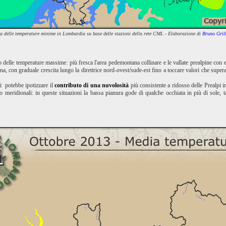
a delle temperature minime in Lombardia su base delle stazioni della rete CML - Elaborazione di
Bruno Grill
o delle temperature massime: più fresca l'area pedemontana collinare e le vallate prealpine con
a, con graduale crescita lungo la direttrice nord-ovest/sude-est fino a toccare valori che super
i potebbe ipotizzare il
contributo di una nuvolosità
più consistente a ridosso delle Prealpi i
 o meridionali: in queste situazioni la bassa pianura gode di qualche occhiata in più di sole, 