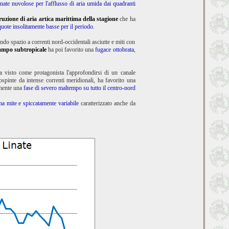
rnate nuvolose per l'afflusso di aria umida dai quadranti
ruzione di aria artica marittima della stagione
che ha
uote insolitamente basse per il periodo
.
dando spazio a correnti nord-occidentali asciutte e miti con
tampo subtropicale
ha poi favorito una
fugace ottobrata
,
a visto come protagonista l'approfondirsi di un canale
ospinte da intense correnti meridionali, ha favorito una
lmente una
fase di severo maltempo su tutto il centro-nord
ma mite e spiccatamente variabile
caratterizzato anche da