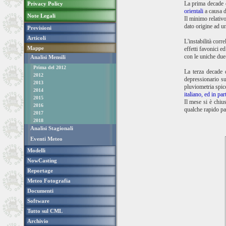
La prima decade d
Privacy Policy
orientali
a causa de
Note Legali
Il minimo relativo
dato origine ad u
Previsioni
Articoli
L'instabilità corr
Mappe
effetti favonici e
con le uniche due-
Analisi Mensili
Prima del 2012
La terza decade d
2012
depressionario su
2013
pluviometria spic
2014
italiano, ed in par
2015
Il mese si è chiu
2016
qualche rapido p
2017
2018
Analisi Stagionali
Eventi Meteo
Modelli
NowCasting
Reportage
Meteo Fotografia
Documenti
Software
Tutto sul CML
Archivio