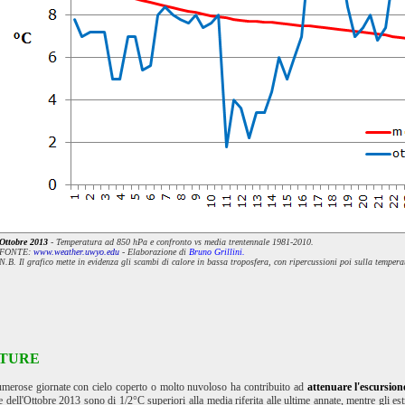
Ottobre 2013
- Temperatura ad 850 hPa e confronto vs media trentennale 1981-2010.
FONTE:
www.weather.uwyo.edu
- Elaborazione di
Bruno Grillini.
N.B. Il grafico mette in evidenza gli scambi di calore in bassa troposfera, con ripercussioni poi sulla temper
TURE
umerose giornate con cielo coperto o molto nuvoloso ha contribuito ad
attenuare l'escursion
 dell'Ottobre 2013 sono di 1/2°C superiori alla media riferita alle ultime annate, mentre gli e