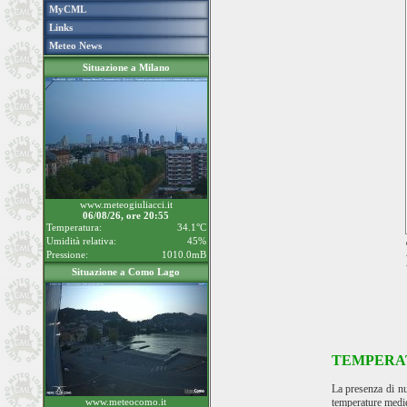
MyCML
Links
Meteo News
Situazione a Milano
www.meteogiuliacci.it
06/08/26, ore 20:55
Temperatura:
34.1°C
Umidità relativa:
45%
Pressione:
1010.0mB
Situazione a Como Lago
TEMPERA
La presenza di n
www.meteocomo.it
temperature medie