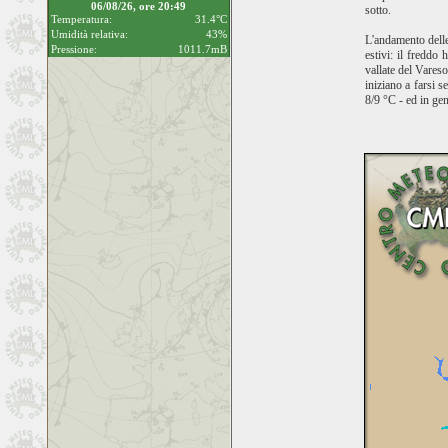
06/08/26, ore 20:49
sotto.
Temperatura:
31.4°C
Umidità relativa:
43%
L'andamento delle
Pressione:
1011.7mB
estivi: il freddo
vallate del Vares
iniziano a farsi s
8/9 °C - ed in ge