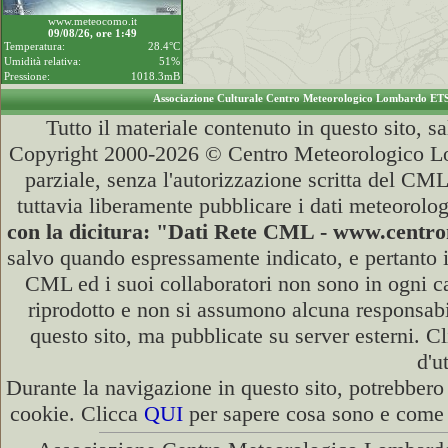
www.meteocomo.it
09/08/26, ore 1:49
Temperatura:
28.4°C
Umidità relativa:
51%
Pressione:
1018.3mB
Associazione Culturale Centro Meteorologico Lombardo ET
Tutto il materiale contenuto in questo sito, s
Copyright 2000-2026 © Centro Meteorologico Lo
parziale, senza l'autorizzazione scritta del CML
tuttavia liberamente pubblicare i dati meteorolog
con la dicitura: "Dati Rete CML - www.cent
salvo quando espressamente indicato, e pertanto i
CML ed i suoi collaboratori non sono in ogni cas
riprodotto e non si assumono alcuna responsabili
questo sito, ma pubblicate su server esterni. C
d'u
Durante la navigazione in questo sito, potrebbero 
cookie. Clicca
QUI
per sapere cosa sono e come d