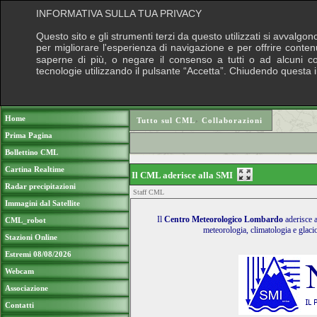
INFORMATIVA SULLA TUA PRIVACY
Questo sito e gli strumenti terzi da questo utilizzati si avvalgon
per migliorare l'esperienza di navigazione e per offrire conten
saperne di più, o negare il consenso a tutti o ad alcuni cook
tecnologie utilizzando il pulsante “Accetta”. Chiudendo questa 
Puoi sostenere le nostre attività con una do
Home
Tutto sul CML
›
Collaborazioni
Prima Pagina
Bollettino CML
Cartina Realtime
Il CML aderisce alla SMI
Radar precipitazioni
Staff CML
Immagini dal Satellite
Il
Centro Meteorologico Lombardo
aderisce 
CML_robot
meteorologia, climatologia e glacio
Stazioni Online
Estremi 08/08/2026
Webcam
Associazione
Contatti