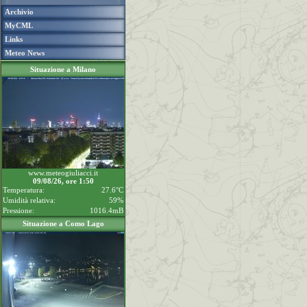
Archivio
MyCML
Links
Meteo News
Situazione a Milano
www.meteogiuliacci.it
09/08/26, ore 1:50
Temperatura:
27.6°C
Umidità relativa:
59%
Pressione:
1016.4mB
Situazione a Como Lago