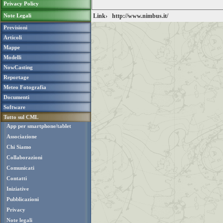
Privacy Policy
Note Legali
Link›
http://www.nimbus.it/
Previsioni
Articoli
Mappe
Modelli
NowCasting
Reportage
Meteo Fotografia
Documenti
Software
Tutto sul CML
App per smartphone/tablet
Associazione
Chi Siamo
Collaborazioni
Comunicati
Contatti
Iniziative
Pubblicazioni
Privacy
Note legali