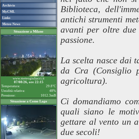
Archivio
Biblioteca, dell'imm
MyCML
antichi strumenti me
Links
Meteo News
avanti per oltre due
Situazione a Milano
passione.
La scelta nasce dai t
da Cra (Consiglio p
agricoltura).
www.meteogiuliacci.it
07/08/26, ore 22:15
Temperatura:
29.8°C
Umidità relativa:
48%
Pressione:
1012.3mB
Ci domandiamo come 
Situazione a Como Lago
quali siano le moti
gettare al vento un a
due secoli!