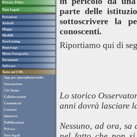
in pericolo da una
Privacy Policy
parte delle istituzi
Note Legali
Previsioni
sottoscrivere la p
Articoli
conoscenti.
Mappe
Modelli
NowCasting
Riportiamo qui di segu
Reportage
Meteo Fotografia
Documenti
Software
Tutto sul CML
App per smartphone/tablet
Associazione
Chi Siamo
Lo storico Osservato
Collaborazioni
anni dovrà lasciare l
Comunicati
Contatti
Iniziative
Pubblicazioni
Nessuno, ad ora, sa 
Privacy
nel fatto che non si
Note legali