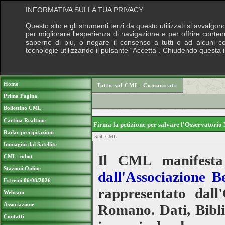
INFORMATIVA SULLA TUA PRIVACY
Questo sito e gli strumenti terzi da questo utilizzati si avvalgon
per migliorare l'esperienza di navigazione e per offrire conten
saperne di più, o negare il consenso a tutti o ad alcuni cook
tecnologie utilizzando il pulsante “Accetta”. Chiudendo questa 
Puoi sostenere le nostre attività con una do
Home
Tutto sul CML
›
Comunicati
Prima Pagina
Bollettino CML
Cartina Realtime
Firma la petizione per salvare l'Osservatori
Radar precipitazioni
Staff CML
Immagini dal Satellite
Il CML manifesta 
CML_robot
Stazioni Online
dall'Associazione B
Estremi 06/08/2026
rappresentato dall
Webcam
Associazione
Romano. Dati, Biblio
Contatti