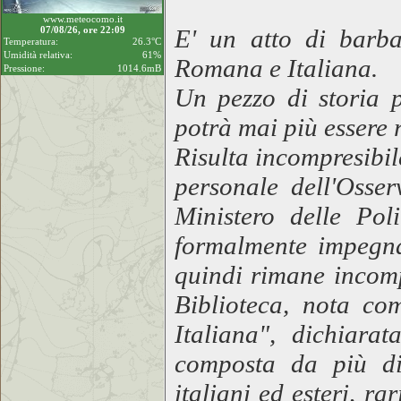
www.meteocomo.it
07/08/26, ore 22:09
E' un atto di barba
Temperatura:
26.3°C
Umidità relativa:
61%
Romana e Italiana.
Pressione:
1014.6mB
Un pezzo di storia p
potrà mai più essere 
Risulta incompresibil
personale dell'Osser
Ministero delle Poli
formalmente impegnat
quindi rimane incomp
Biblioteca, nota co
Italiana", dichiara
composta da più di 
italiani ed esteri, ra