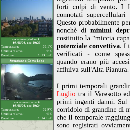
forti colpi di vento. I
connotati supercellular
Questo probabilmente per
nonchè di
minimi depr
costituito la "miccia cap
www.meteogiuliacci.it
08/08/26, ore 19:20
potenziale convettiva
. I
Temperatura:
33.1°C
Umidità relativa:
44%
verificati - come spes
Pressione:
1013.3mB
quando erano più accesi
Situazione a Como Lago
affluiva sull'Alta Pianura.
I primi temporali grandi
Luglio
tra il Varesotto 
primi ingenti danni. Sul 
www.meteocomo.it
08/08/26, ore 19:24
corridoio di grandine di 
Temperatura:
32.9°C
Umidità relativa:
40%
che il temporale raggiunge
Pressione:
1014.9mB
sono registrati ovviamen