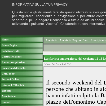
INFORMATIVA SULLA TUA PRIVACY
Questo sito e gli strumenti terzi da questo utilizzati si avvalgo
per migliorare l'esperienza di navigazione e per offrire conte
saperne di più, o negare il consenso a tutti o ad alcuni cookie, 
utilizzando il pulsante “Accetta”. Chiudendo questa informativa
Puoi sostenere le nostre attività con una 
Home
Archivio
›
Archivio Pagine Dati
›
Precipitazi
Prima Pagina
Bollettino CML
Cartina Realtime
La sfuriata temporalesca del weekend 11-13 
Radar precipitazioni
Matteo Dei Cas - Staff CML
Immagini dal Satellite
CML_robot
Stazioni Online
Il secondo weekend del L
Estremi 07/08/2026
persone che abitano in al
Webcam
hanno infatti colpito la B
Associazione
piazze dell'omonimo Capo
Contatti