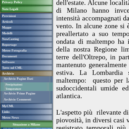
dell'estate. Alcune locali
Privacy Policy
di Milano hanno invc
Note Legali
Previsioni
intensità accompagnati da
Articoli
vento. In alcune zone si è
Mappe
preallertato a suo temp
Modelli
NowCasting
ondata di maltempo ha ins
Reportage
della nostra Regione li
Meteo Fotografia
terre dell'Oltrepo, in p
Documenti
Software
mantenuto generalmente 
Tutto sul CML
estiva.
La Lombardia s
Archivio
maltempo: questo per la 
Archivio Pagine Dati
Precipitazioni
sudoccidentali umide ed
Temperature
Archivio Prime Pagine
atlantica.
Archivio Commenti
MyCML
L'aspetto più rilevante di
Links
Meteo News
piovosità, in diversi casi 
Situazione a Milano
registrato temporali pi