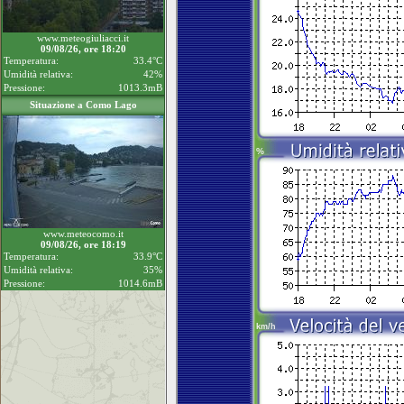
www.meteogiuliacci.it
09/08/26, ore 18:20
Temperatura:
33.4°C
Umidità relativa:
42%
Pressione:
1013.3mB
Situazione a Como Lago
www.meteocomo.it
09/08/26, ore 18:19
Temperatura:
33.9°C
Umidità relativa:
35%
Pressione:
1014.6mB