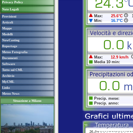
Privacy Policy
Note Legali
Previsioni
Articoli
Mappe
Modelli
NowCasting
Reportage
Meteo Fotografia
Documenti
Software
Tutto sul CML
Archivio
MyCML
Links
Meteo News
Situazione a Milano