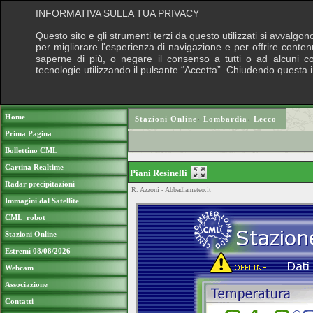
INFORMATIVA SULLA TUA PRIVACY
Questo sito e gli strumenti terzi da questo utilizzati si avvalgon
per migliorare l'esperienza di navigazione e per offrire conten
saperne di più, o negare il consenso a tutti o ad alcuni cook
tecnologie utilizzando il pulsante “Accetta”. Chiudendo questa 
Puoi sostenere le nostre attività con una do
Home
Stazioni Online
›
Lombardia
›
Lecco
Prima Pagina
Bollettino CML
Cartina Realtime
Piani Resinelli
Radar precipitazioni
R. Azzoni - Abbadiameteo.it
Immagini dal Satellite
CML_robot
Stazioni Online
Estremi 08/08/2026
Webcam
Associazione
Contatti