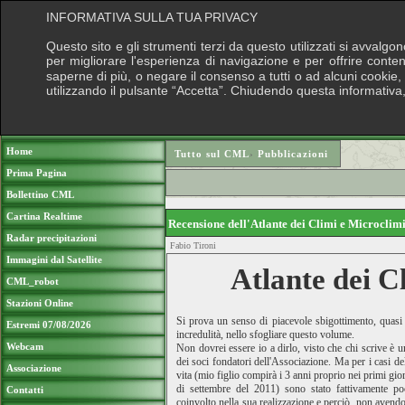
INFORMATIVA SULLA TUA PRIVACY
Questo sito e gli strumenti terzi da questo utilizzati si avvalgo
per migliorare l'esperienza di navigazione e per offrire conte
saperne di più, o negare il consenso a tutti o ad alcuni cookie, c
utilizzando il pulsante “Accetta”. Chiudendo questa informativa
Puoi sostenere le nostre attività con una d
Home
Tutto sul CML
›
Pubblicazioni
Prima Pagina
Bollettino CML
Cartina Realtime
Recensione dell'Atlante dei Climi e Microcli
Radar precipitazioni
Fabio Tironi
Immagini dal Satellite
Atlante dei C
CML_robot
Stazioni Online
Si prova un senso di piacevole sbigottimento, quasi
Estremi 07/08/2026
incredulità, nello sfogliare questo volume.
Webcam
Non dovrei essere io a dirlo, visto che chi scrive è 
dei soci fondatori dell'Associazione. Ma per i casi de
Associazione
vita (mio figlio compirà i 3 anni proprio nei primi gio
di settembre del 2011) sono stato fattivamente po
Contatti
coinvolto nella sua realizzazione e perciò, non avend