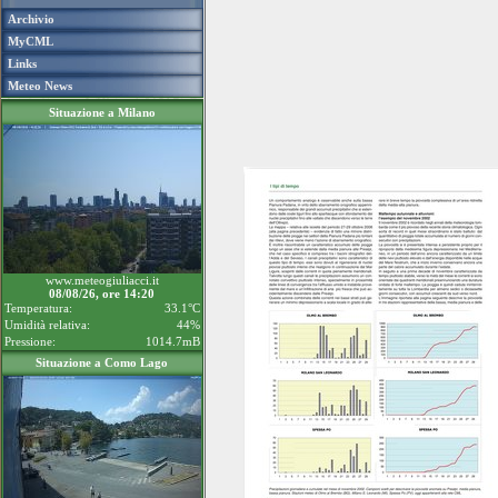
Archivio
MyCML
Links
Meteo News
Situazione a Milano
www.meteogiuliacci.it
08/08/26, ore 14:20
Temperatura:
33.1°C
Umidità relativa:
44%
Pressione:
1014.7mB
Situazione a Como Lago