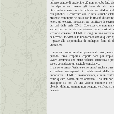
numero esiguo di stazioni, e ciò non avrebbe fatto al
che ripercorrere quanto già fatto da altri auto
utilizzando le serie storiche delle stazioni AM o di al
enti pubblici. Il confronto con le serie storiche citat
presente comunque nel testo con la finalità di fornire
lettore gli elementi necessari per verificare la coere
dei dati della serie CML. Coerenza che non manc
anche perché la densità elevata delle stazioni s
territorio consente al CML di eseguire una correzi
dell'errore - inevitabile in una raccolta dati di questo t
- grazie alla disponibilità di molteplici fonti di d
omogenee.
Cinque anni sono quindi un promettente inizio, ma s
quando l'arco temporale coperto sarà più ampio 
lavoro assumerà una piena valenza scientifica e po
essere considerato un capitolo conclusivo.
In un certo senso l'Atlante serve un po' anche a ques
a rendere consapevoli i collaboratori della lo
importanza. Il CML è un'associazione, e in un conte
come questo, basato sul volontariato, i risultati non
ottengono se non c'è una visione comune e se g
obiettivi di lungo termine non vengono verificati str
facendo.