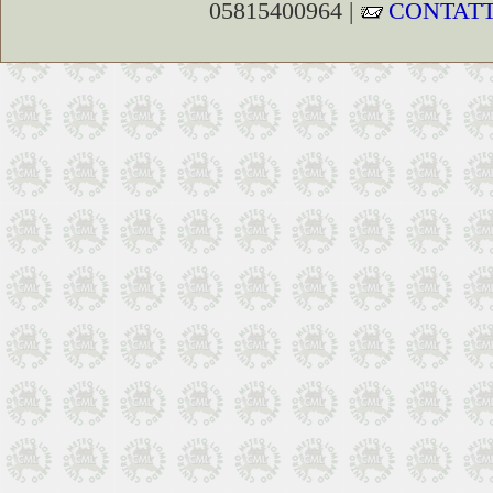
05815400964 |
CONTATT