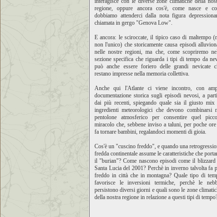
interagisce con le diverse zone climatiche della nos
regione, oppure ancora cos'è, come nasce e co
dobbiamo attenderci dalla nota figura depressionar
chiamata in gergo "Genova Low".
E ancora: le sciroccate, il tipico caso di maltempo 
non l'unico) che storicamente causa episodi alluvion
nelle nostre regioni, ma che, come scopriremo nel
sezione specifica che riguarda i tipi di tempo da ne
può anche essere foriero delle grandi nevicate c
restano impresse nella memoria collettiva.
Anche qui l'Atlante ci viene incontro, con amp
documentazione storica sugli episodi nevosi, a part
dai più recenti, spiegando quale sia il giusto mix
ingredienti meteorologici che devono combinarsi n
pentolone atmosferico per consentire quel picco
miracolo che, sebbene inviso a taluni, per poche ore
fa tornare bambini, regalandoci momenti di gioia.
Cos'è un "cuscino freddo", e quando una retrogressi
fredda continentale assume le caratteristiche che port
il "burian"? Come nascono episodi come il blizzard
Santa Lucia del 2001? Perchè in inverno talvolta fa 
freddo in città che in montagna? Quale tipo di tem
favorisce le inversioni termiche, perchè le nebb
persistono diversi giorni e quali sono le zone climati
della nostra regione in relazione a questi tipi di tempo