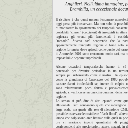
Anghileri. Nell'ultima immagine, p
Brambilla,
un eccezionale docum
Il risultato è che quasi nessun fenomeno atmosferi
oggi passa più inosservato. Ma non solo: la possibil
di monitorare lo spostamento dei temporali consente
cosiddetti "chaser" (cacciatori) di inseguirli in attesa
registrare gli eventi più fenomenali, i cosiddet
"tornado". Stiamo così scoprendo che la nost
apparentemente tranquilla regione è forse solo u
regione fortunata, dove episodi come quello del torn
di Arcore del 2001 sono certamente molto rari, ma 
impossibili e neppure improbabili.
Alcune occasioni temporalesche hanno in sè 
potenziale per divenire pericolose in un territor
sempre più urbanizzato come il nostro. Un episod
come la grandinata di Casorezzo del 1986 potreb
causare danni incalcolabili se, invece di colpire 
zona relativamente poco abitata e prevalentemen
agricola, si verificasse su una città qualsiasi della nos
regione.
Lo stesso si può dire di altri episodi come quel
alluvionali. Tutti conoscono quelli che avvengono 
larga scala, ma grazie alla rete di rilevazione CM
possibile osservare le cosiddette "flash flood", alluvi
lampo che colpiscono aree limitate sulle quali in po
ore si scaricano ingenti quantitativi di pioggi
corrispondenti alle precipitazioni attese, magari, in 