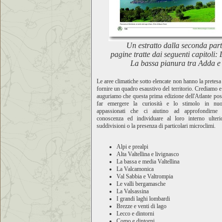
Un estratto dalla seconda part
pagine tratte dai seguenti capitoli
La bassa pianura tra Adda e 
Le aree climatiche sotto elencate non hanno la pretesa
fornire un quadro esaustivo del territorio. Crediamo e
auguriamo che questa prima edizione dell'Atlante po
far emergere la curiosità e lo stimolo in nuo
appassionati che ci aiutino ad approfondirne 
conoscenza ed individuare al loro interno ulterio
suddivisioni o la presenza di particolari microclimi.
Alpi e prealpi
Alta Valtellina e livignasco
La bassa e media Valtellina
La Valcamonica
Val Sabbia e Valtrompia
Le valli bergamasche
La Valsassina
I grandi laghi lombardi
Brezze e venti di lago
Lecco e dintorni
Como e dintorni