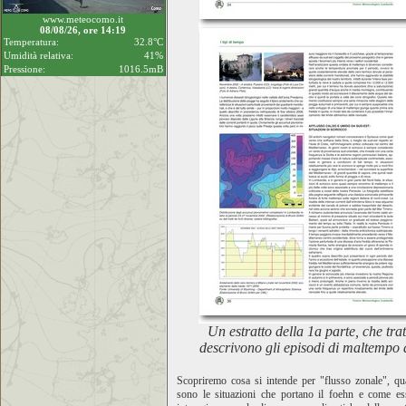
www.meteocomo.it
08/08/26, ore 14:19
Temperatura:
32.8°C
Umidità relativa:
41%
Pressione:
1016.5mB
Un estratto della 1a parte, che trat
descrivono gli episodi di maltempo 
Scopriremo cosa si intende per "flusso zonale", qu
sono le situazioni che portano il foehn e come es