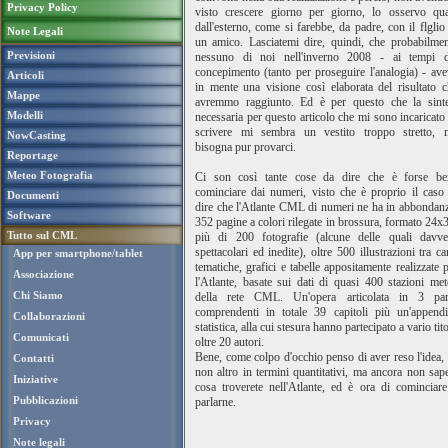
Privacy Policy
visto crescere giorno per giorno, lo osservo qua
dall'esterno, come si farebbe, da padre, con il flglio
Note Legali
un amico. Lasciatemi dire, quindi, che probabilmen
Previsioni
nessuno di noi nell'inverno 2008 - ai tempi d
concepimento (tanto per proseguire l'analogia) - av
Articoli
in mente una visione così elaborata del risultato 
Mappe
avremmo raggiunto. Ed è per questo che la sinte
Modelli
necessaria per questo articolo che mi sono incaricato
scrivere mi sembra un vestito troppo stretto, 
NowCasting
bisogna pur provarci.
Reportage
Meteo Fotografia
Ci son così tante cose da dire che è forse be
cominciare dai numeri, visto che è proprio il caso
Documenti
dire che l'Atlante CML di numeri ne ha in abbondan
Software
352 pagine a colori rilegate in brossura, formato 24x
Tutto sul CML
più di 200 fotografie (alcune delle quali davve
spettacolari ed inedite), oltre 500 illustrazioni tra ca
App per smartphone/tablet
tematiche, grafici e tabelle appositamente realizzate 
Associazione
l'Atlante, basate sui dati di quasi 400 stazioni me
Chi Siamo
della rete CML. Un'opera articolata in 3 part
comprendenti in totale 39 capitoli più un'appendi
Collaborazioni
statistica, alla cui stesura hanno partecipato a vario tit
Comunicati
oltre 20 autori.
Bene, come colpo d'occhio penso di aver reso l'idea,
Contatti
non altro in termini quantitativi, ma ancora non sap
Iniziative
cosa troverete nell'Atlante, ed è ora di cominciar
Pubblicazioni
parlarne.
Privacy
Note legali