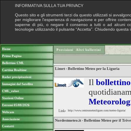
INFORMATIVA SULLA TUA PRIVACY
Questo sito e gli strumenti terzi da questo utilizzati si avvalgon
per migliorare l'esperienza di navigazione e per offrire conten
saperne di più, o negare il consenso a tutti o ad alcuni cook
tecnologie utilizzando il pulsante “Accetta”. Chiudendo questa 
Puoi sostenere le nostre attività con una do
Home
Previsioni
›
Altri bollettini
Prima Pagina
Bollettino CML
Limet - Bollettino Meteo per la Liguria
Cartina Realtime
Radar precipitazioni
Il
bollettin
Immagini dal Satellite
quotidianam
CML_robot
Stazioni Online
Meteorolog
Estremi 05/08/2026
Link›
http://www.centrometeoligure.com/meteo-liguria/
Webcam
Associazione
Nordestmeteo.it - Bollettino Meteo per il Triv
Contatti