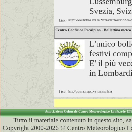
Lussemburgo
Svezia, Svi
Link›
http://www.meteoalarm.eu/?areaname=&area=&Sho
Centro Geofisico Prealpino - Bollettino meteo
L'unico boll
festivi comp
E' il più ve
in Lombardi
Link›
http://www.astrogeo.va.it/meteo.htm
Associazione Culturale Centro Meteorologico Lombardo ET
Tutto il materiale contenuto in questo sito, s
Copyright 2000-2026 © Centro Meteorologico Lo