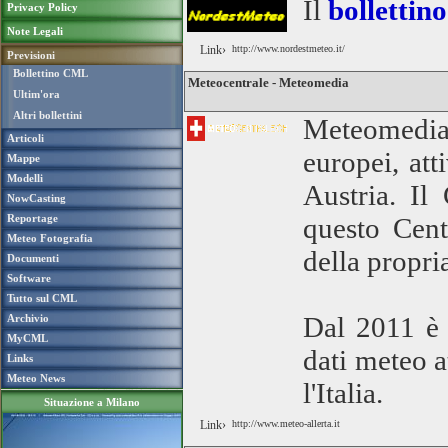
Il
bollettin
Privacy Policy
Note Legali
Link›
http://www.nordestmeteo.it/
Previsioni
Bollettino CML
Meteocentrale - Meteomedia
Ultim'ora
Altri bollettini
Meteomedia
Articoli
europei, at
Mappe
Modelli
Austria. Il
NowCasting
Reportage
questo Cent
Meteo Fotografia
della propri
Documenti
Software
Tutto sul CML
Dal 2011 è i
Archivio
MyCML
dati meteo at
Links
Meteo News
l'Italia.
Situazione a Milano
Link›
http://www.meteo-allerta.it