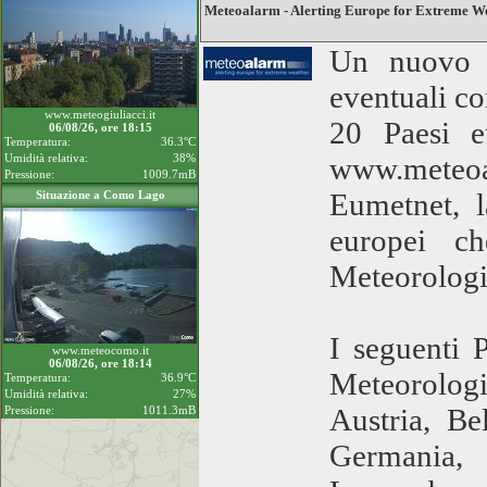
Meteoalarm - Alerting Europe for Extreme W
Un nuovo s
eventuali co
www.meteogiuliacci.it
20 Paesi e
06/08/26, ore 18:15
Temperatura:
36.3°C
Umidità relativa:
38%
www.meteo
Pressione:
1009.7mB
Eumetnet, l
Situazione a Como Lago
europei ch
Meteorologi
I seguenti 
www.meteocomo.it
06/08/26, ore 18:14
Meteorologi
Temperatura:
36.9°C
Umidità relativa:
27%
Austria, Be
Pressione:
1011.3mB
Germania, G