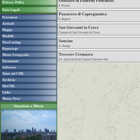
Ossolaro di Paderno Ponchielli
Privacy Policy
F. Dizioli
Note Legali
Passarera di Capergnanica
Previsioni
S. Begotti
Articoli
San Giovanni in Croce
Mappe
Comune di San Giovanni in Croce
Modelli
Soncino
NowCasting
A. Stanga
Reportage
Trescore Cremasco
Meteo Fotografia
Az. Agricola Eredi Carioni Francesco Sas
Documenti
Software
Tutto sul CML
Archivio
MyCML
Links
Meteo News
Situazione a Milano