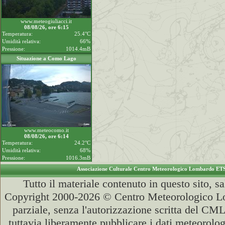
www.meteogiuliacci.it
08/08/26, ore 6:15
Temperatura:
25.4°C
Umidità relativa:
66%
Pressione:
1014.4mB
Situazione a Como Lago
www.meteocomo.it
08/08/26, ore 6:14
Temperatura:
24.2°C
Umidità relativa:
68%
Pressione:
1016.3mB
Associazione Culturale Centro Meteorologico Lombardo ET
Tutto il materiale contenuto in questo sito, s
Copyright 2000-2026 © Centro Meteorologico Lo
parziale, senza l'autorizzazione scritta del CML
tuttavia liberamente pubblicare i dati meteorolog