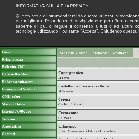
INFORMATIVA SULLA TUA PRIVACY
Questo sito e gli strumenti terzi da questo utilizzati si avvalgon
per migliorare l'esperienza di navigazione e per offrire conten
saperne di più, o negare il consenso a tutti o ad alcuni cook
tecnologie utilizzando il pulsante “Accetta”. Chiudendo questa 
Puoi sostenere le nostre attività con una do
Home
Stazioni Online
›
Lombardia
›
Cremona
Prima Pagina
Bollettino CML
Capergnanica
Cartina Realtime
M. Ferrari
Radar precipitazioni
Castelleone Cascina Gallotta
Immagini dal Satellite
M. Samarani
CML_robot
Crema
Stazioni Online
Cav. Dott. L. Marazzi
Estremi 07/08/2026
Cremosano
C. Gazzola
Webcam
Offanengo
Associazione
Istituto Comprensivo G. Falcone e P. Borsellino
Contatti