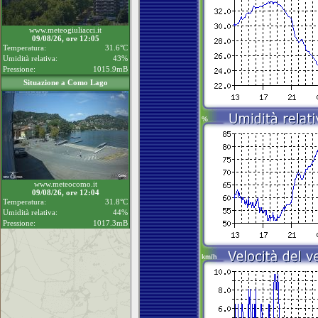
www.meteogiuliacci.it
09/08/26, ore 12:05
Temperatura:
31.6°C
Umidità relativa:
43%
Pressione:
1015.9mB
Situazione a Como Lago
www.meteocomo.it
09/08/26, ore 12:04
Temperatura:
31.8°C
Umidità relativa:
44%
Pressione:
1017.3mB