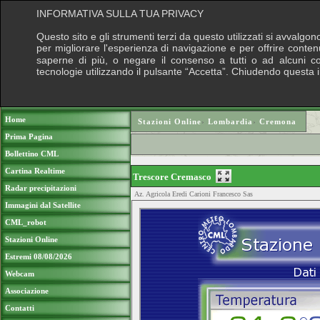
INFORMATIVA SULLA TUA PRIVACY
Questo sito e gli strumenti terzi da questo utilizzati si avvalgon
per migliorare l'esperienza di navigazione e per offrire conten
saperne di più, o negare il consenso a tutti o ad alcuni cook
tecnologie utilizzando il pulsante “Accetta”. Chiudendo questa 
Puoi sostenere le nostre attività con una do
Home
Stazioni Online
›
Lombardia
›
Cremona
Prima Pagina
Bollettino CML
Cartina Realtime
Trescore Cremasco
Radar precipitazioni
Az. Agricola Eredi Carioni Francesco Sas
Immagini dal Satellite
CML_robot
Stazioni Online
Estremi 08/08/2026
Webcam
Associazione
Contatti