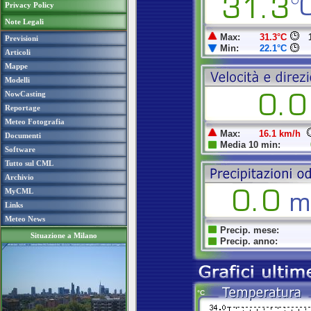
Privacy Policy
Note Legali
Previsioni
Articoli
Mappe
Modelli
NowCasting
Reportage
Meteo Fotografia
Documenti
Software
Tutto sul CML
Archivio
MyCML
Links
Meteo News
Situazione a Milano