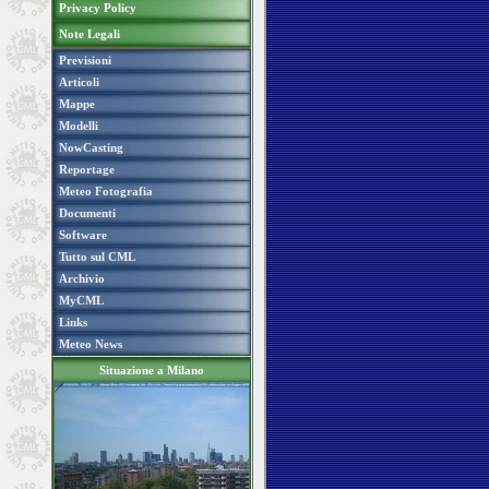
Privacy Policy
Note Legali
Previsioni
Articoli
Mappe
Modelli
NowCasting
Reportage
Meteo Fotografia
Documenti
Software
Tutto sul CML
Archivio
MyCML
Links
Meteo News
Situazione a Milano