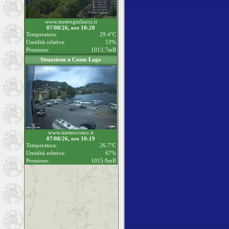
www.meteogiuliacci.it
07/08/26, ore 10:20
Temperatura:
29.4°C
Umidità relativa:
53%
Pressione:
1013.7mB
Situazione a Como Lago
www.meteocomo.it
07/08/26, ore 10:19
Temperatura:
26.7°C
Umidità relativa:
67%
Pressione:
1015.8mB