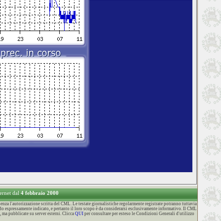
ternet dal
4 febbraio 2000
za l'autorizzazione scritta del CML. Le testate giornalistiche regolarmente registrate potranno tuttavia
o espressamente indicato, e pertanto il loro scopo è da considerarsi esclusivamente informativo. Il CML
, ma pubblicate su server esterni. Clicca
QUI
per consultare per esteso le Condizioni Generali d'utilizzo