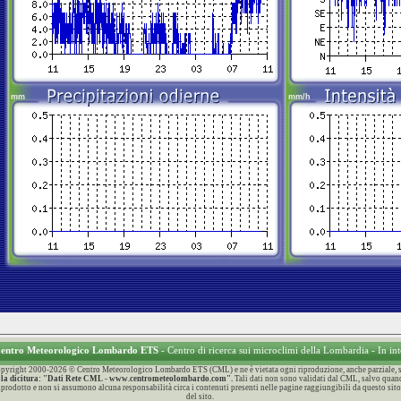
 Centro Meteorologico Lombardo ETS
- Centro di ricerca sui microclimi della Lombardia - In in
 Copyright 2000-2026 © Centro Meteorologico Lombardo ETS (CML) e ne è vietata ogni riproduzione, anche parziale, sen
con la dicitura: "Dati Rete CML - www.centrometeolombardo.com".
Tali dati non sono validati dal CML, salvo quand
 riprodotto e non si assumono alcuna responsabilità circa i contenuti presenti nelle pagine raggiungibili da questo sito
del sito.