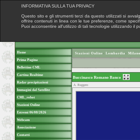
INFORMATIVA SULLA TUA PRIVACY
Questo sito e gli strumenti terzi da questo utilizzati si avva
offrire contenuti in linea con le tue preferenze, come speci
Puoi acconsentire all'utilizzo di tali tecnologie utilizzando 
Home
Stazioni Online
›
Lombardia
›
Milan
Prima Pagina
Bollettino CML
Cartina Realtime
Buccinasco Romano Banco
Radar precipitazioni
A. Ruggero
Immagini dal Satellite
CML_robot
Stazioni Online
Estremi 06/08/2026
Webcam
Associazione
Contatti