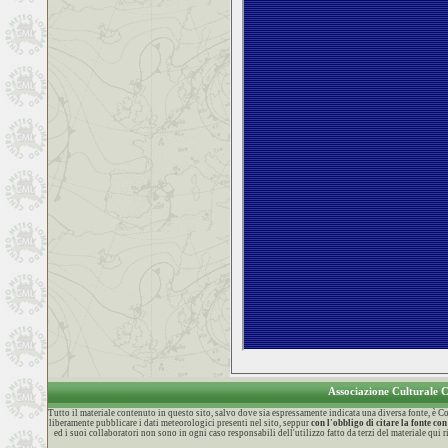
Associazione Culturale
Tutto il materiale contenuto in questo sito, salvo dove sia espressamente indicata una diversa fonte, è
liberamente pubblicare i dati meteorologici presenti nel sito, seppur
con l'obbligo di citare la fonte 
ed i suoi collaboratori non sono in ogni caso responsabili dell'utilizzo fatto da terzi del materiale qui