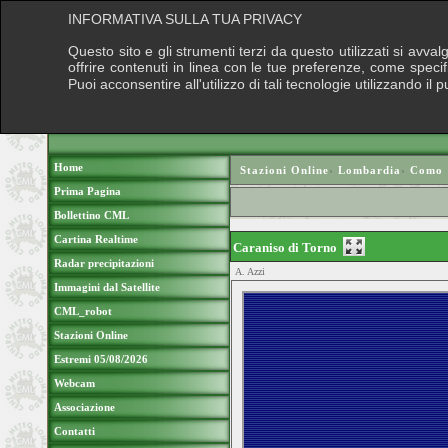
INFORMATIVA SULLA TUA PRIVACY
Questo sito e gli strumenti terzi da questo utilizzati si avva
offrire contenuti in linea con le tue preferenze, come speci
Puoi acconsentire all'utilizzo di tali tecnologie utilizzando 
Home
Stazioni Online
›
Lombardia
›
Como
Prima Pagina
Bollettino CML
Cartina Realtime
Caraniso di Torno
Radar precipitazioni
A. Azzi
Immagini dal Satellite
CML_robot
Stazioni Online
Estremi 05/08/2026
Webcam
Associazione
Contatti