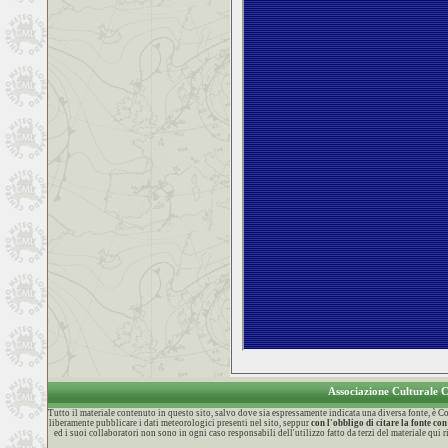
Associazione Culturale
Tutto il materiale contenuto in questo sito, salvo dove sia espressamente indicata una diversa fonte, è
liberamente pubblicare i dati meteorologici presenti nel sito, seppur
con l'obbligo di citare la fonte 
ed i suoi collaboratori non sono in ogni caso responsabili dell'utilizzo fatto da terzi del materiale qui