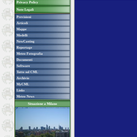
Privacy Policy
Note Legali
Previsioni
Articoli
Mappe
Modelli
NowCasting
Reportage
Meteo Fotografia
Documenti
Software
Tutto sul CML
Archivio
MyCML
Links
Meteo News
Situazione a Milano