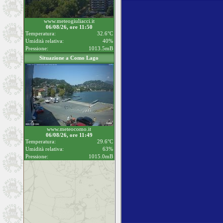
www.meteogiuliacci.it
06/08/26, ore 11:50
Temperatura:
32.6°C
Umidità relativa:
40%
Pressione:
1013.5mB
Situazione a Como Lago
www.meteocomo.it
06/08/26, ore 11:49
Temperatura:
29.6°C
Umidità relativa:
63%
Pressione:
1015.0mB