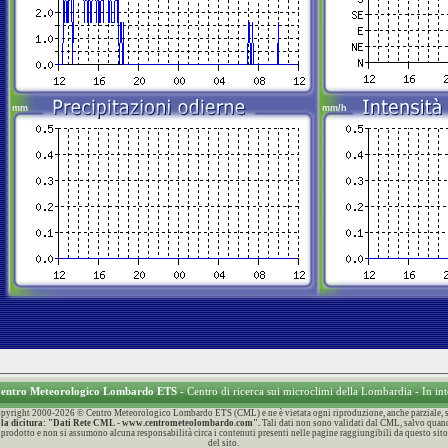
 Centro Meteorologico Lombardo ETS
- Centro di ricerca sui microclimi della Lombardia - In in
 Copyright 2000-2026 © Centro Meteorologico Lombardo ETS (CML) e ne è vietata ogni riproduzione, anche parziale, sen
con la dicitura: "Dati Rete CML - www.centrometeolombardo.com".
Tali dati non sono validati dal CML, salvo quand
 riprodotto e non si assumono alcuna responsabilità circa i contenuti presenti nelle pagine raggiungibili da questo sito
del sito.