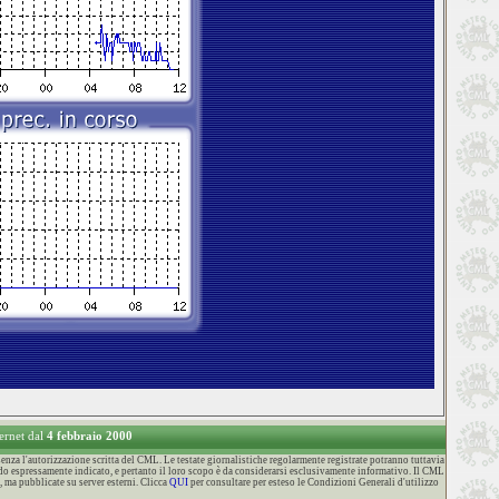
ternet dal
4 febbraio 2000
za l'autorizzazione scritta del CML. Le testate giornalistiche regolarmente registrate potranno tuttavia
o espressamente indicato, e pertanto il loro scopo è da considerarsi esclusivamente informativo. Il CML
, ma pubblicate su server esterni. Clicca
QUI
per consultare per esteso le Condizioni Generali d'utilizzo