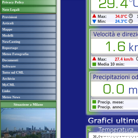
Privacy Policy
Note Legali
Previsioni
Articoli
Mappe
Modelli
NowCasting
Reportage
Meteo Fotografia
Documenti
Software
Tutto sul CML
Archivio
MyCML
Links
Meteo News
Situazione a Milano