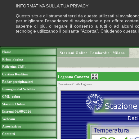
INFORMATIVA SULLA TUA PRIVACY
Questo sito e gli strumenti terzi da questo utilizzati si avvalgon
per migliorare l'esperienza di navigazione e per offrire conten
saperne di più, o negare il consenso a tutti o ad alcuni cook
tecnologie utilizzando il pulsante “Accetta”. Chiudendo questa 
Puoi sostenere le nostre attività con una do
Home
Stazioni Online
›
Lombardia
›
Milano
Prima Pagina
Bollettino CML
Cartina Realtime
Legnano Canazza
Radar precipitazioni
Protezione Civile Legnano
Immagini dal Satellite
CML_robot
Stazioni Online
Estremi 06/08/2026
Webcam
Associazione
Contatti